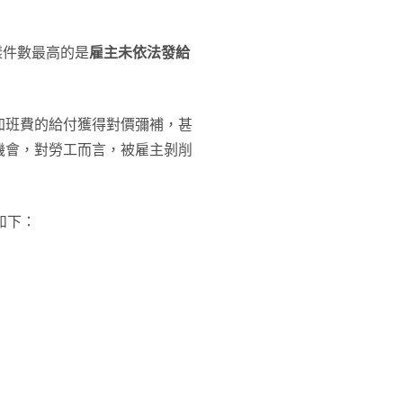
樣件數最高的是
雇主未依法發給
加班費的給付獲得對價彌補，甚
機會，對勞工而言，被雇主剝削
如下：