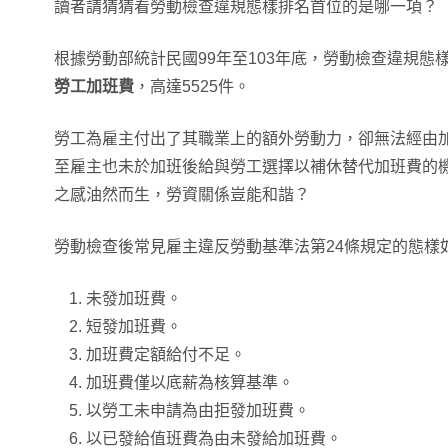
讀者請猜猜看勞動檢查違規態樣排名首位的是哪一項？
根據勞動部統計民國99年至103年底，勞動檢查違規態
勞工加班費
，高達5525件。
勞工為雇主付出了其職業上的額外勞動力，卻無法經由
至雇主也未於加班後給與勞工選擇以補休替代加班費的
之感油然而生，勞資關係豈能和諧？
勞動檢查後常見雇主違反勞動基準法第24條規定的態樣
未發加班費。
短發加班費。
加班費定額給付不足。
加班費僅以底薪為核算基準。
以勞工未申請為由拒發加班費。
以已發給值班費為由未發給加班費。