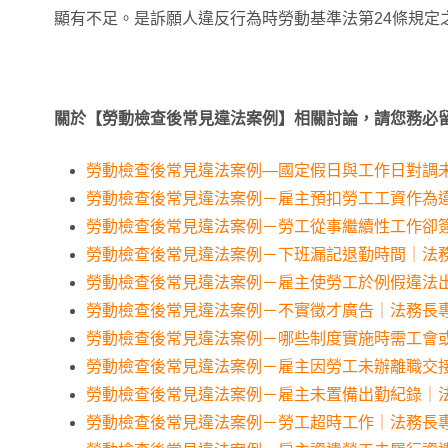
顯有不足。是訴願人違反行為時勞動基準法第24條規定
關於【
勞動檢查
後常見違法案例】相關討論，請您務必
勞動檢查後常見違法案例—國定假日與工作日對調
勞動檢查後常見違法案例－雇主預扣勞工工資作為
勞動檢查後常見違法案例－勞工從事繼續性工作卻
勞動檢查後常見違法案例－下班漏記退勤時間｜法
勞動檢查後常見違法案例－雇主使勞工於例假違法
勞動檢查後常見違法案例－不實徵才廣告｜法務長
勞動檢查後常見違法案例－哪些制度實施時需工會
勞動檢查後常見違法案例－雇主因勞工未辦離職交
勞動檢查後常見違法案例－雇主未置備出勤紀錄｜
勞動檢查後常見違法案例－勞工超時工作｜法務長