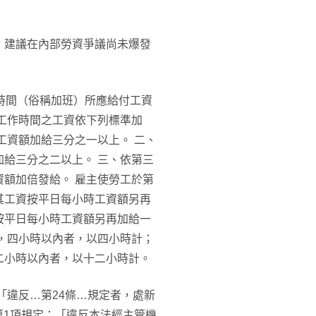
，建議在內部勞資爭議尚未爆發
時間（俗稱加班）所應給付工資
工作時間之工資依下列標準加
工資額加給三分之一以上。 二、
給三分之二以上。 三、依第三
額加倍發給。 雇主使勞工於第
其工資按平日每小時工資額另再
按平日每小時工資額另再加給一
，四小時以內者，以四小時計；
二小時以內者，以十二小時計。
「違反…第24條…規定者，處新
1第1項規定：「違反本法經主管機