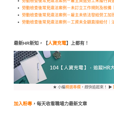
勞動檢查後常見違法案例－雇主資遣勞工未履行資
勞動檢查後常見違法案例－未訂立工作規則及核備
勞動檢查後常見違法案例－雇主未依法發給勞工加
勞動檢查後常見違法案例－工資未全額直接給付｜
最新HR新知，【
人資充電
】上都有！
★ 小編
精選專欄
，趕快追起來！ ▶
加入粉專
，每天收看職場力最新文章