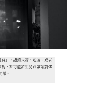
班費」，諸如未發、短發、或以
檢視，於可能發生勞資爭議前儘
罰緩。