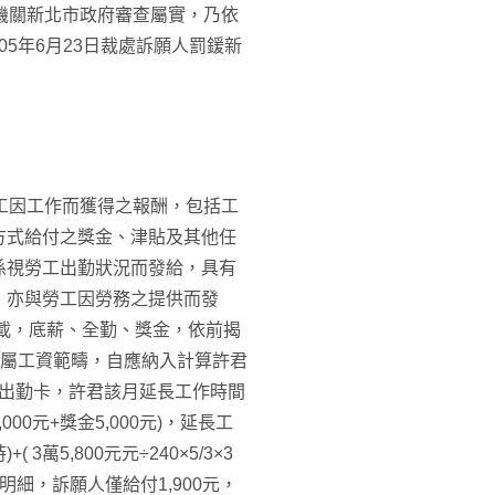
機關新北市政府審查屬實，乃依
05年6月23日裁處訴願人罰鍰新
工因工作而獲得之報酬，包括工
方式給付之獎金、津貼及其他任
係視勞工出勤狀況而發給，具有
，亦與勞工因勞務之提供而發
所載，底薪、全勤、獎金，依前揭
，均屬工資範疇，自應納入計算許君
及出勤卡，許君該月延長工作時間
,000元+獎金5,000元)，延長工
( 3萬5,800元元÷240×5/3×3
明細，訴願人僅給付1,900元，