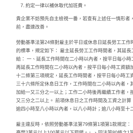
約定一律以補休取代加班費。
貴企業不妨預先自主檢視一番，若查有上述任一情形者
前，盡速改善。
勞動基準法第24條對雇主於平日或休息日延長勞工工作
的標準，規定如下： 雇主延長勞工工作時間者，其延長
給： 一、延長工作時間在二小時以內者，按平日每小時
再延長工作時間在二小時以內者，按平日每小時工資額加
十二條第三項規定，延長工作時間者，按平日每小時工資
三十六條所定休息日工作，工作時間在二小時以內者，
加給一又三分之一以上；工作二小時後再繼續工作者，
又三分之二以上。 前項休息日之工作時間及工資之計算
逾四小時至八小時以內者，以八小時計；逾八小時至十
雇主違反時，依照勞動基準法第79條第1項第1款規定：
臺幣2萬元以上100萬元以下罰鍰。」、同法第80條之