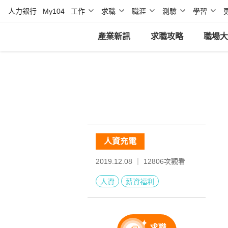
人力銀行
My104
工作
求職
職涯
測驗
學習
產業新訊
求職攻略
職場大
人資充電
2019.12.08 ｜
12806
次觀看
人資
薪資福利