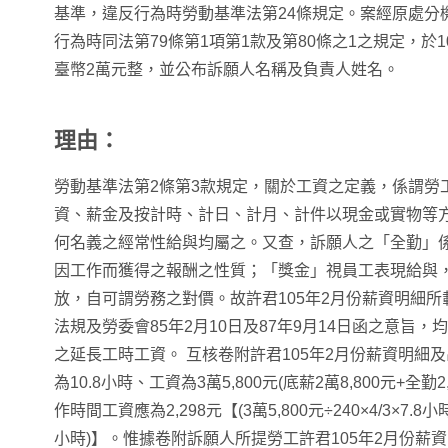
基準，違反行為時勞動基準法第24條規定。案經原處分
行為時同法第79條第1項第1款及第80條之1之規定，於1
臺幣2萬元整，並公布訴願人名稱及負責人姓名。
理由：
勞動基準法第2條第3款規定，關於工資之定義，係謂勞
資、薪金及按計時、計日、計月、計件以現金或實物等
何名義之經常性給與均屬之。又查，訴願人之「全勤」
因工作而獲得之報酬之性質；「獎金」視員工表現給與
放，自可謂勞務之對價。故許君105年2月份薪資明細
法規及勞委會85年2月10日及87年9月14日函之意旨
之延長工時工資。 互核卷附許君105年2月份薪資明細
為10.8小時、工資為3萬5,800元(底薪2萬8,800元+全勤2
作時間工資應為2,298元【(3萬5,800元÷240×4/3×7.8小時)+
小時)】。惟據卷附訴願人所提勞工許君105年2月份薪資