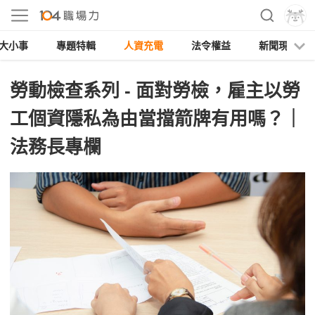
大小事
專題特輯
人資充電
法令權益
新聞現場
勞動檢查系列 - 面對勞檢，雇主以勞
工個資隱私為由當擋箭牌有用嗎？｜
法務長專欄