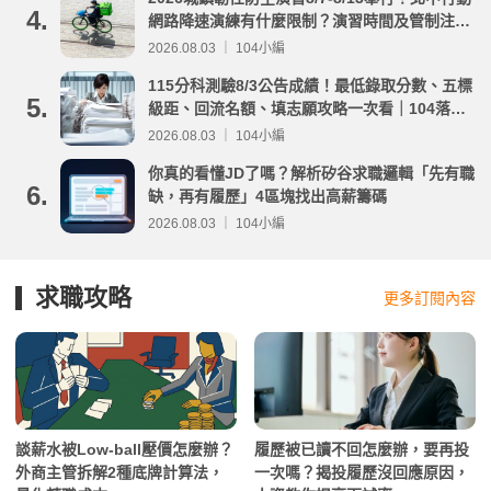
4.
網路降速演練有什麼限制？演習時間及管制注意
事項整理
2026.08.03 ｜ 104小編
115分科測驗8/3公告成績！最低錄取分數、五標
5.
級距、回流名額、填志願攻略一次看｜104落點
分析
2026.08.03 ｜ 104小編
你真的看懂JD了嗎？解析矽谷求職邏輯「先有職
6.
缺，再有履歷」4區塊找出高薪籌碼
2026.08.03 ｜ 104小編
求職攻略
更多訂閱內容
談薪水被Low-ball壓價怎麼辦？
履歷被已讀不回怎麼辦，要再投
外商主管拆解2種底牌計算法，
一次嗎？揭投履歷沒回應原因，