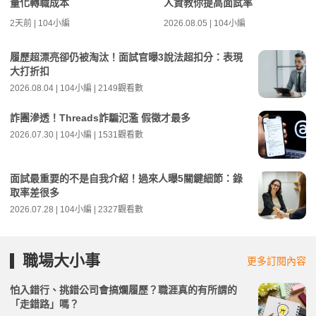
量化轉職成本
人資教你提高面試率
2天前 | 104小編
2026.08.05 | 104小編
履歷超漂亮卻仍被淘汰！面試官曝3說法超扣分：表現
大打折扣
2026.08.04 | 104小編 | 2149觀看數
詐團滲透！Threads詐騙氾濫 假徵才最多
2026.07.30 | 104小編 | 1531觀看數
面試最重要的不是自我介紹！過來人曝5關鍵細節：錄
取率差很多
2026.07.28 | 104小編 | 2327觀看數
職場大小事
更多訂閱內容
怕入錯行、挑錯公司會搞爛履歷？職涯真的有所謂的
「走錯路」嗎？