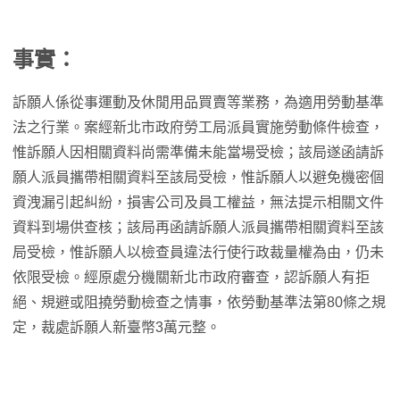
事實：
訴願人係從事運動及休閒用品買賣等業務，為適用勞動基準
法之行業。案經新北市政府勞工局派員實施勞動條件檢查，
惟訴願人因相關資料尚需準備未能當場受檢；該局遂函請訴
願人派員攜帶相關資料至該局受檢，惟訴願人以避免機密個
資洩漏引起糾紛，損害公司及員工權益，無法提示相關文件
資料到場供查核；該局再函請訴願人派員攜帶相關資料至該
局受檢，惟訴願人以檢查員違法行使行政裁量權為由，仍未
依限受檢。經原處分機關新北市政府審查，認訴願人有拒
絕、規避或阻撓勞動檢查之情事，依勞動基準法第80條之規
定，裁處訴願人新臺幣3萬元整。