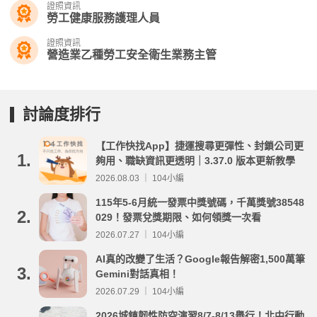
證照資訊
勞工健康服務護理人員
證照資訊
營造業乙種勞工安全衛生業務主管
討論度排行
【工作快找App】捷運搜尋更彈性、封鎖公司更
1.
夠用、職缺資訊更透明｜3.37.0 版本更新教學
2026.08.03 ｜ 104小編
115年5-6月統一發票中獎號碼，千萬獎號38548
2.
029！發票兌獎期限、如何領獎一次看
2026.07.27 ｜ 104小編
AI真的改變了生活？Google報告解密1,500萬筆
3.
Gemini對話真相！
2026.07.29 ｜ 104小編
2026城鎮韌性防空演習8/7-8/13舉行！北中行動