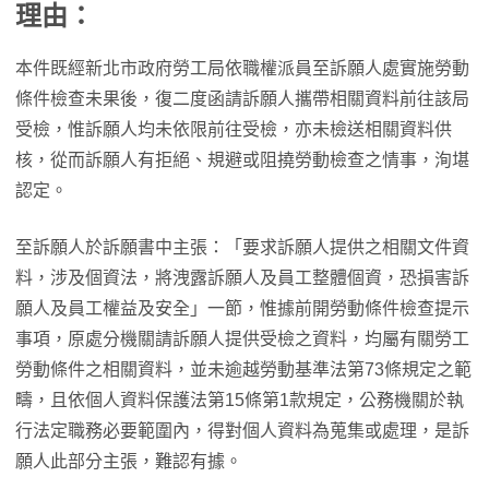
理由：
本件既經新北市政府勞工局依職權派員至訴願人處實施勞動
條件檢查未果後，復二度函請訴願人攜帶相關資料前往該局
受檢，惟訴願人均未依限前往受檢，亦未檢送相關資料供
核，從而訴願人有拒絕、規避或阻撓勞動檢查之情事，洵堪
認定。
至訴願人於訴願書中主張：「要求訴願人提供之相關文件資
料，涉及個資法，將洩露訴願人及員工整體個資，恐損害訴
願人及員工權益及安全」一節，惟據前開勞動條件檢查提示
事項，原處分機關請訴願人提供受檢之資料，均屬有關勞工
勞動條件之相關資料，並未逾越勞動基準法第73條規定之範
疇，且依個人資料保護法第15條第1款規定，公務機關於執
行法定職務必要範圍內，得對個人資料為蒐集或處理，是訴
願人此部分主張，難認有據。