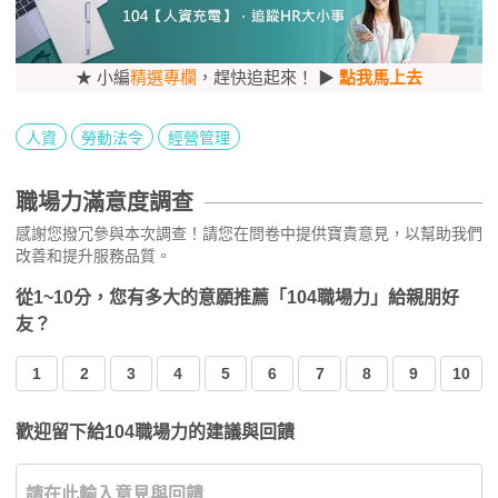
★ 小編
精選專欄
，趕快追起來！ ▶
點我馬上去
人資
勞動法令
經營管理
職場力滿意度調查
感謝您撥冗參與本次調查！請您在問卷中提供寶貴意見，以幫助我們
改善和提升服務品質。
從1~10分，您有多大的意願推薦「104職場力」給親朋好
友？
1
2
3
4
5
6
7
8
9
10
歡迎留下給104職場力的建議與回饋