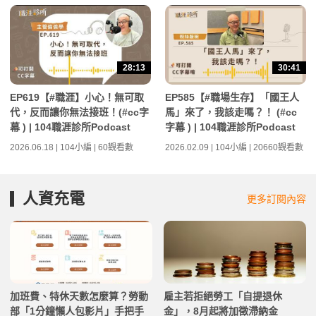
28:13
30:41
EP619【#職涯】小心！無可取
EP585【#職場生存】「國王人
代，反而讓你無法接班！(#cc字
馬」來了，我該走嗎？！ (#cc
幕 ) | 104職涯診所Podcast
字幕 ) | 104職涯診所Podcast
2026.06.18 | 104小編 | 60觀看數
2026.02.09 | 104小編 | 20660觀看數
人資充電
更多訂閱內容
加班費、特休天數怎麼算？勞動
雇主若拒絕勞工「自提退休
部「1分鐘懶人包影片」手把手
金」，8月起將加徵滯納金