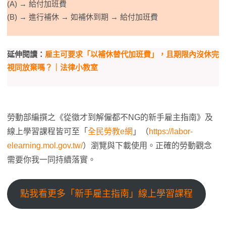
(A) → 給付加班費
(B) → 進行補休 → 如補休到期 → 給付加班費
延伸閱讀：
雇主可要求「以補休替代加班費」，且期限內沒休完
視同放棄嗎？｜法律小教室
勞動部編撰之《從徵才到解僱都不NG的新手雇主指南》及
線上學習課程皆可至「
全民勞教e網
」（
https://labor-
elearning.mol.gov.tw/
）瀏覽與下載使用。正確的勞動觀念
需要你我一同持續落實。
點我看更多「新手雇主指南」線上學習課程