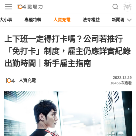
大小事
專題特輯
人資充電
法令權益
新聞現場
上下班一定得打卡嗎？公司若推行
「免打卡」制度，雇主仍應詳實紀錄
出勤時間｜新手雇主指南
2022.12.29
人資充電
38456
次觀看