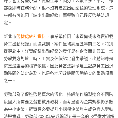
錄；甚至有些小型、微型企業，因勞工人數不多、平時工作
都採即時任務分配，根本沒有建置出勤紀錄的管理系統，這
些都有可能因「缺少出勤紀錄」而導致自己違反勞基法規
定。
新北市
勞檢處統計資料
，事業單位因「未置備或未詳實記載
勞工出勤紀錄」而遭裁罰，案件量均高居歷年前三名。特別
提醒雇主，詳實紀錄出勤紀錄的責任是在企業而非員工，當
勞雇雙方對於工時、工資及休假認定發生爭議，出勤紀錄是
這是最重要的核算依據，因此勞基法課予雇主記錄勞工出退
勤時間的法定義務，也是各地勞政機關勞動檢查的重點項目
之一。
勞動部為了促進勞動概念的深化，持續創作編製適合不同階
段國人所需要之勞動教育教材。而考量國內企業規模仍多數
為中小企業，確實有必要提升小規模企業雇主或負責人勞動
法遵意識，勞動部2023年完成編製五冊一套的《從徵才到解