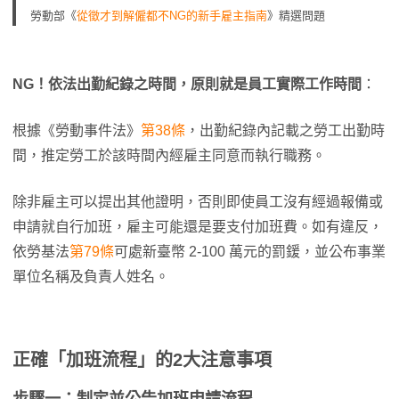
勞動部《
從徵才到解僱都不NG的新手雇主指南
》精選問題
NG！依法出勤紀錄之時間，原則就是員工實際工作時間
：
根據《勞動事件法》
第38條
，出勤紀錄內記載之勞工出勤時
間，推定勞工於該時間內經雇主同意而執行職務。
除非雇主可以提出其他證明，否則即使員工沒有經過報備或
申請就自行加班，雇主可能還是要支付加班費。如有違反，
依勞基法
第79條
可處新臺幣 2-100 萬元的罰鍰，並公布事業
單位名稱及負責人姓名。
正確「加班流程」的2大注意事項