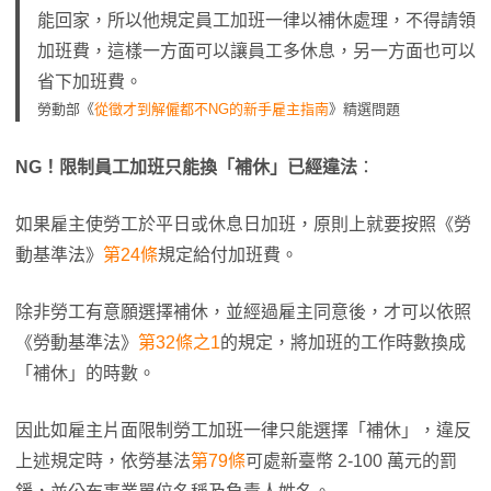
能回家，所以他規定員工加班一律以補休處理，不得請領
加班費，這樣一方面可以讓員工多休息，另一方面也可以
省下加班費。
勞動部《
從徵才到解僱都不NG的新手雇主指南
》精選問題
NG！限制員工加班只能換「補休」已經違法
：
如果雇主使勞工於平日或休息日加班，原則上就要按照《勞
動基準法》
第24條
規定給付加班費。
除非勞工有意願選擇補休，並經過雇主同意後，才可以依照
《勞動基準法》
第32條之1
的規定，將加班的工作時數換成
「補休」的時數。
因此如雇主片面限制勞工加班一律只能選擇「補休」，違反
上述規定時，依勞基法
第79條
可處新臺幣 2-100 萬元的罰