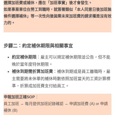
選擇加班費或補休，應在「加班事實」後才會發生。
如果事業單位在勞工到職時，就簽署類似「本人同意日後加班無
條件選擇補休」等一次性向後拋棄未來加班費的請求權是沒有效
力的。
步驟二：約定補休期限與相關事宜
約定補休期限
：雇主可以規定補休期限並公告，但不能
晚於當年度特休期限。
補休到期需折算加班費
：補休到期或是員工離職時，雇
主需要將未休畢的補休時數依照加班當天的工資計算標
準，折算成加班費支付給員工。
申報加班正確SOP
：
員工加班 → 每月提供加班記錄確認 → 申請加班費 (A) or 申請
補休 (B)