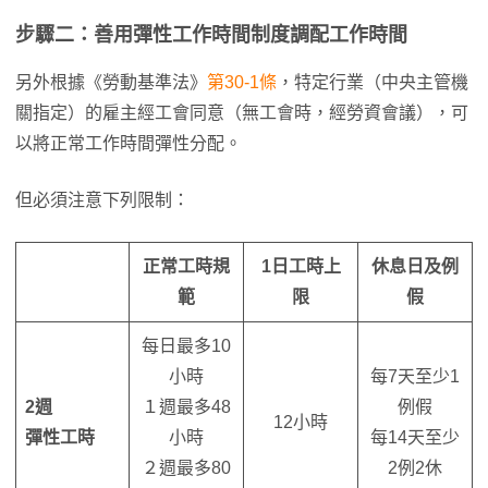
步驟二：善用彈性工作時間制度調配工作時間
另外根據《勞動基準法》
第30-1條
，特定行業（中央主管機
關指定）的雇主經工會同意（無工會時，經勞資會議），可
以將正常工作時間彈性分配。
但必須注意下列限制：
正常工時規
1日工時上
休息日及例
範
限
假
每日最多10
小時
每7天至少1
2週
１週最多48
例假
12小時
彈性工時
小時
每14天至少
２週最多80
2例2休