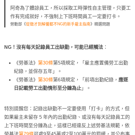
阿奇為了體諒員工，所以採取工時彈性自主管理，只要工
作有完成就好，不強制上下班時間員工一定要打卡。
勞動部《
從徵才到解僱都不NG的新手雇主指南
》精選問題
NG！沒有每天記錄員工出缺勤，可能已經觸法
：
《勞基法》
第30條
第5項規定，「雇主應置備勞工出勤
紀錄，並保存五年」。
《勞基法》
第30條
第6項規定，「前項出勤紀錄，
應逐
日記載勞工出勤情形至分鐘為止
」。
特別提醒您：記錄出缺勤不一定要使用「打卡」的方式，但
如果雇主未留存 5 年內的出勤紀錄、或沒有每天記錄員工的
上下班時間至分鐘為止，這樣已經違反上述勞基法規範，依
勞基法
第79條
可處9至45萬或2至100萬元的罰緩，並公布事