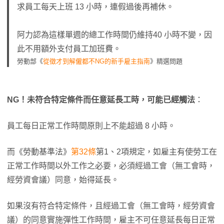
求員工每天上班 13 小時，連假過後再補休。
阿力認為這樣單週的總工作時間仍維持40 小時不變，因
此不用額外支付員工加班費。
勞動部《
從徵才到解僱都不NG的新手雇主指南
》精選問題
NG！未符合特定條件而任意延長工時，可能已經觸法
：
員工每日正常工作時間原則上不能超過 8 小時。
而《勞動基準法》
第32條
第1、2項規定，如雇主有使勞工在
正常工作時間以外工作之必要，必須經過工會（無工會時，
經勞資會議）同意，始得延長。
如果沒有符合特定條件，且經過工會（無工會時，經勞資會
議）的同意實施彈性工作時間，雇主不可任意延長每日正常