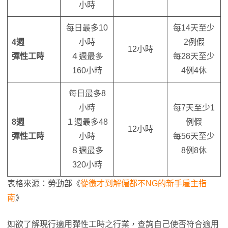
小時
每日最多10
每14天至少
4週
小時
2例假
12小時
彈性工時
４週最多
每28天至少
160小時
4例4休
每日最多8
小時
每7天至少1
8週
１週最多48
例假
12小時
彈性工時
小時
每56天至少
８週最多
8例8休
320小時
表格來源：勞動部《
從徵才到解僱都不NG的新手雇主指
南
》
如欲了解現行適用彈性工時之行業，查詢自己使否符合適用