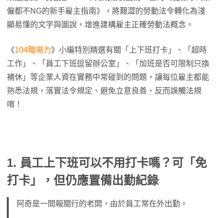
僱都不NG的新手雇主指南》，將艱澀的勞動法令轉化為淺
顯易懂的文字與圖說，增進建構雇主正確勞動法概念。
《
104職場力
》小編特別精選有關「上下班打卡」、「超時
工作」、「員工下班逗留辦公室」、「加班是否可限制只換
補休」等企業人資在實務中常碰到的問題，讓每位雇主都能
熟悉法規，落實法令規定、避免立意良善、反而誤觸法規
唷！
1. 員工上下班可以不用打卡嗎？可「免
打卡」，但仍應置備出勤紀錄
阿奇是一間報關行的老闆，由於員工常在外出勤。