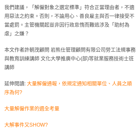
我們建議，「解僱對象之選定標準」符合正當理由者，不適
用惡法之約束。否則，不論用心、善良雇主與否一律接受不
當處罰。主管機關起豈非因行政怠惰而難逃涉及「助紂為
虐」之嫌？
本文作者許朝茂顧問 岩熊仕管理顧問有限公司勞工法規事務
與教育訓練講師 文化大學推廣中心(部)等就業服務技術士班
講師
延伸閱讀:
大量解僱通報，依規定通知相關單位、人員之順
序為何?
大量解僱作業的週全考量
大解事件又SHOW?