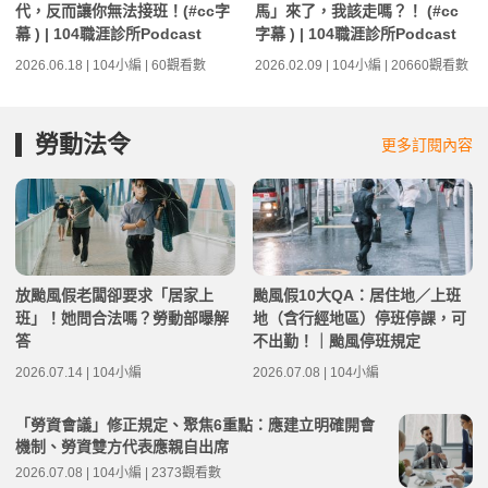
代，反而讓你無法接班！(#cc字
馬」來了，我該走嗎？！ (#cc
幕 ) | 104職涯診所Podcast
字幕 ) | 104職涯診所Podcast
2026.06.18 | 104小編 | 60觀看數
2026.02.09 | 104小編 | 20660觀看數
勞動法令
更多訂閱內容
放颱風假老闆卻要求「居家上
颱風假10大QA：居住地／上班
班」！她問合法嗎？勞動部曝解
地（含行經地區）停班停課，可
答
不出勤！｜颱風停班規定
2026.07.14 | 104小編
2026.07.08 | 104小編
「勞資會議」修正規定、聚焦6重點：應建立明確開會
機制、勞資雙方代表應親自出席
2026.07.08 | 104小編 | 2373觀看數