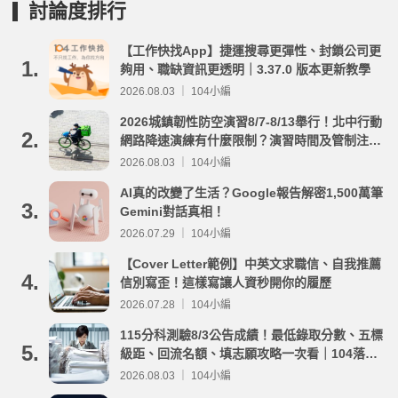
討論度排行
【工作快找App】捷運搜尋更彈性、封鎖公司更
1.
夠用、職缺資訊更透明｜3.37.0 版本更新教學
2026.08.03 ｜ 104小編
2026城鎮韌性防空演習8/7-8/13舉行！北中行動
2.
網路降速演練有什麼限制？演習時間及管制注意
事項整理
2026.08.03 ｜ 104小編
AI真的改變了生活？Google報告解密1,500萬筆
3.
Gemini對話真相！
2026.07.29 ｜ 104小編
【Cover Letter範例】中英文求職信、自我推薦
4.
信別寫歪！這樣寫讓人資秒開你的履歷
2026.07.28 ｜ 104小編
115分科測驗8/3公告成績！最低錄取分數、五標
5.
級距、回流名額、填志願攻略一次看｜104落點
分析
2026.08.03 ｜ 104小編