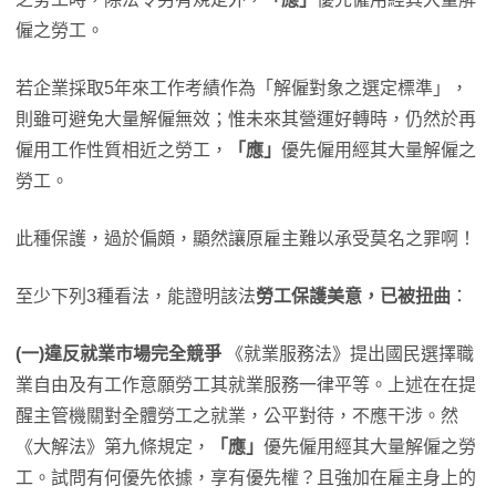
僱之勞工。
若企業採取5年來工作考績作為「解僱對象之選定標準」，
則雖可避免大量解僱無效；惟未來其營運好轉時，仍然於再
僱用工作性質相近之勞工，
「應」
優先僱用經其大量解僱之
勞工。
此種保護，過於偏頗，顯然讓原雇主難以承受莫名之罪啊！
至少下列3種看法，能證明該法
勞工保護美意，已被扭曲
：
(一)違反就業市場完全競爭
《就業服務法》提出國民選擇職
業自由及有工作意願勞工其就業服務一律平等。上述在在提
醒主管機關對全體勞工之就業，公平對待，不應干涉。然
《大解法》第九條規定，
「應」
優先僱用經其大量解僱之勞
工。試問有何優先依據，享有優先權？且強加在雇主身上的