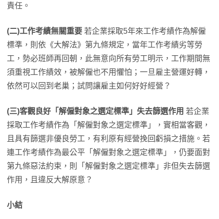
責任。
(二)工作考績無關重要
若企業採取5年來工作考績作為解僱
標準，則依《大解法》第九條規定，當年工作考績劣等勞
工，勢必班師再回朝，此無意向所有勞工明示，工作期間無
須重視工作績效，被解僱也不用懼怕；一旦雇主營運好轉，
依然可以回到老巢；試問讓雇主如何好好經營？
(三)客觀良好「解僱對象之選定標準」失去篩選作用
若企業
採取工作考績作為「解僱對象之選定標準」，實相當客觀，
且具有篩選非優良勞工，有利原有經營挽回虧損之措施。若
連工作考績作為最公平「解僱對象之選定標準」，仍要面對
第九條惡法約束，則「解僱對象之選定標準」非但失去篩選
作用，且違反大解原意？
小結