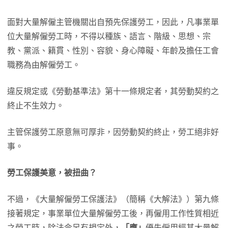
面對大量解僱主管機關出自預先保護勞工，因此，凡事業單
位大量解僱勞工時，不得以種族、語言、階級、思想、宗
教、黨派、籍貫、性別、容貌、身心障礙、年齡及擔任工會
職務為由解僱勞工。
違反規定或《勞動基準法》第十一條規定者，其勞動契約之
終止不生效力。
主管保護勞工原意無可厚非，因勞動契約終止，勞工絕非好
事。
勞工保護美意，被扭曲？
不過，《大量解僱勞工保護法》（簡稱《大解法》）第九條
接著規定，事業單位大量解僱勞工後，再僱用工作性質相近
之勞工時，除法令另有規定外，
「應」
優先僱用經其大量解