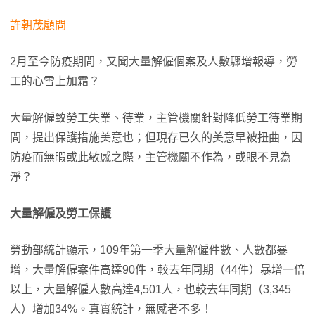
許朝茂顧問
2月至今防疫期間，又聞大量解僱個案及人數驟增報導，勞
工的心雪上加霜？
大量解僱致勞工失業、待業，主管機關針對降低勞工待業期
間，提出保護措施美意也；但現存已久的美意早被扭曲，因
防疫而無暇或此敏感之際，主管機關不作為，或眼不見為
淨？
大量解僱及勞工保護
勞動部統計顯示，109年第一季大量解僱件數、人數都暴
增，大量解僱案件高達90件，較去年同期（44件）暴增一倍
以上，大量解僱人數高達4,501人，也較去年同期（3,345
人）增加34%。真實統計，無感者不多！