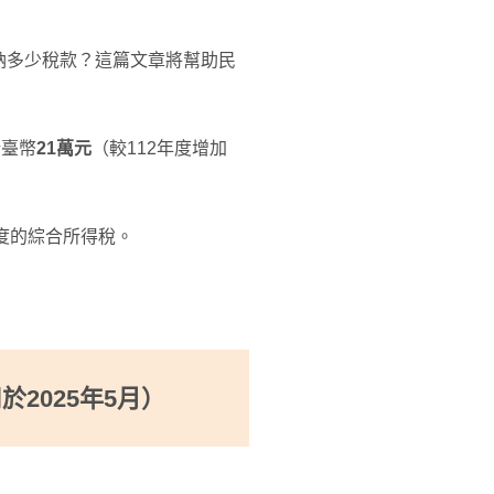
納多少稅款？這篇文章將幫助民
新臺幣
21萬元
（較112年度增加
年度的綜合所得稅。
2025年5月）