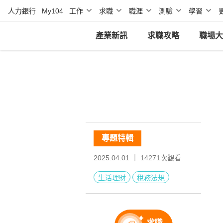
人力銀行
My104
工作
求職
職涯
測驗
學習
產業新訊
求職攻略
職場大
專題特輯
2025.04.01 ｜
14271
次觀看
生活理財
稅務法規