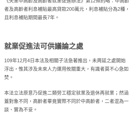
《失業中高齡及高齡者就業促進辦法》第12條約略：中高齡
者及高齡者利息補貼最高貸款200萬元，利息補貼分為2種，
且利息補貼期間最長7年。
就業促進法可供議論之處
109年12月4日本法及相關子法急著推出，未周延之處開始
浮出，惟其涉及未來人力運用攸關重大，有識者莫不心急如
焚。
本法立法原意乃促進二類勞工穩定就業及退休再就業；然涵
蓋對象不同，高齡者畢竟實際不同於中高齡者，二者混為一
談、實為不妥。