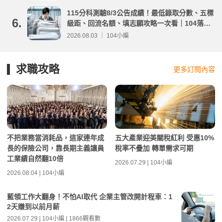
115分科測驗8/3公告成績！最低錄取分數、五標
6.
級距、回流名額、填志願攻略一次看｜104落點
分析
2026.08.03 ｜ 104小編
求職攻略
更多訂閱內容
不把業務當消耗品，這家連年成
五大產業迎美關稅紅利 受惠10%
長的保險公司，靠長期主義讓員
稅率不疊加 轉單需求可期
工業績自然翻10倍
2026.07.29 | 104小編
2026.08.04 | 104小編
藍領工作大翻身！不怕AI取代 企業主管改開計程車：1
2天賺到以前月薪
2026.07.29 | 104小編 | 1866觀看數