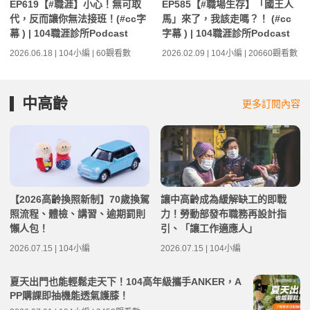
EP619【#職涯】小心！無可取
EP585【#職場生存】「國王人
代，反而讓你無法接班！(#cc字
馬」來了，我該走嗎？！ (#cc
幕 ) | 104職涯診所Podcast
字幕 ) | 104職涯診所Podcast
2026.06.18 | 104小編 | 60觀看數
2026.02.09 | 104小編 | 20660觀看數
中高齡
更多訂閱內容
【2026高齡換照新制】70歲換駕
讓中高齡成為緩解缺工的即戰
照流程、體檢、講習、逾期罰則
力！勞動部發布職務再設計指
懶人包！
引、「讓工作適應人」
2026.07.15 | 104小編
2026.07.15 | 104小編
夏天出門也能輕鬆走天下！104高年級攜手ANKER，A
PP購課即抽機能透氣護膝！