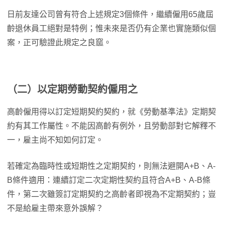
日前友達公司曾有符合上述規定3個條件，繼續僱用65歲屆
齡退休員工絕對是特例；惟未來是否仍有企業也實施類似個
案，正可驗證此規定之良窳。
（二）以定期勞動契約僱用之
高齡僱用得以訂定短期契約契約，就《勞動基準法》定期契
約有其工作屬性。不能因高齡有例外，且勞動部對它解釋不
一，雇主尚不知如何訂定。
若確定為臨時性或短期性之定期契約，則無法避開A+B、A-
B條件適用：連續訂定二次定期性契約且符合A+B、A-B條
件，第二次雖簽訂定期契約之高齡者即視為不定期契約；豈
不是給雇主帶來意外誤解？