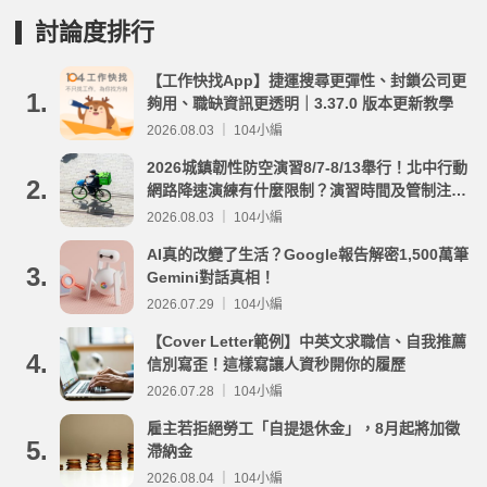
討論度排行
【工作快找App】捷運搜尋更彈性、封鎖公司更
1.
夠用、職缺資訊更透明｜3.37.0 版本更新教學
2026.08.03 ｜ 104小編
2026城鎮韌性防空演習8/7-8/13舉行！北中行動
2.
網路降速演練有什麼限制？演習時間及管制注意
事項整理
2026.08.03 ｜ 104小編
AI真的改變了生活？Google報告解密1,500萬筆
3.
Gemini對話真相！
2026.07.29 ｜ 104小編
【Cover Letter範例】中英文求職信、自我推薦
4.
信別寫歪！這樣寫讓人資秒開你的履歷
2026.07.28 ｜ 104小編
雇主若拒絕勞工「自提退休金」，8月起將加徵
5.
滯納金
2026.08.04 ｜ 104小編