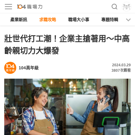
產業新訊
求職攻略
職場大小事
專題特輯
人
壯世代打工潮！企業主搶著用～中高
齡親切力大爆發
2024.03.29
104高年級
3807
次觀看