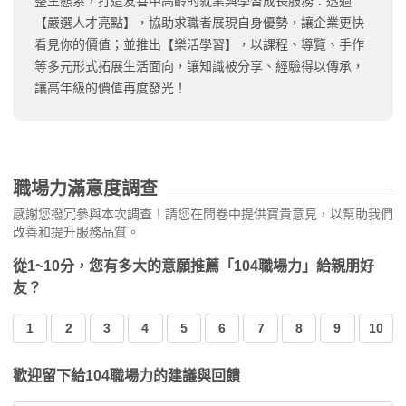
整生態系，打造友善中高齡的就業與學習成長服務：透過
【嚴選人才亮點】，協助求職者展現自身優勢，讓企業更快
看見你的價值；並推出【樂活學習】，以課程、導覽、手作
等多元形式拓展生活面向，讓知識被分享、經驗得以傳承，
讓高年級的價值再度發光！
職場力滿意度調查
感謝您撥冗參與本次調查！請您在問卷中提供寶貴意見，以幫助我們
改善和提升服務品質。
從1~10分，您有多大的意願推薦「104職場力」給親朋好
友？
1
2
3
4
5
6
7
8
9
10
歡迎留下給104職場力的建議與回饋