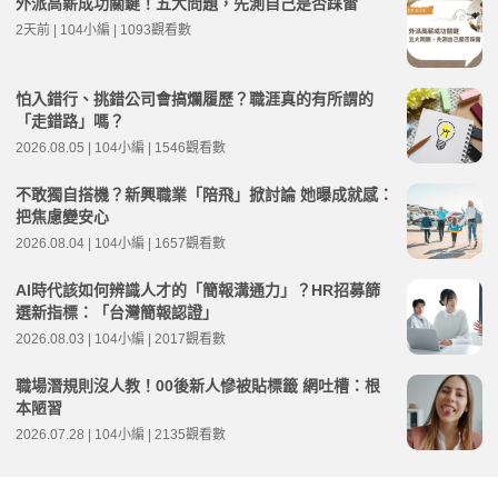
外派高薪成功關鍵！五大問題，先測自己是否踩雷
2天前 | 104小編 | 1093觀看數
怕入錯行、挑錯公司會搞爛履歷？職涯真的有所謂的
「走錯路」嗎？
2026.08.05 | 104小編 | 1546觀看數
不敢獨自搭機？新興職業「陪飛」掀討論 她曝成就感：
把焦慮變安心
2026.08.04 | 104小編 | 1657觀看數
AI時代該如何辨識人才的「簡報溝通力」？HR招募篩
選新指標：「台灣簡報認證」
2026.08.03 | 104小編 | 2017觀看數
職場潛規則沒人教！00後新人慘被貼標籤 網吐槽：根
本陋習
2026.07.28 | 104小編 | 2135觀看數