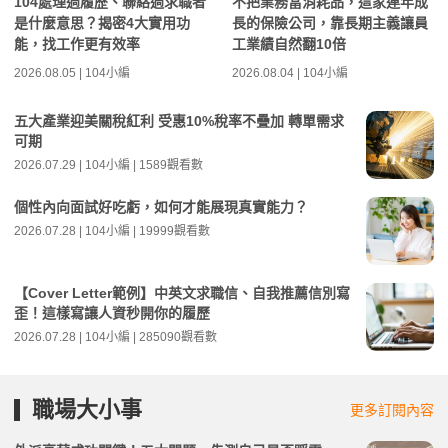
104處理過履歷、聯絡過求職者
不把業務當消耗品，這家連年成
是什麼意思？揭密4大實用功
長的保險公司，靠長期主義讓員
能，找工作更有效率
工業績自然翻10倍
2026.08.05 | 104小編
2026.08.04 | 104小編
五大產業迎美關稅紅利 受惠10%稅率不疊加 轉單需求
可期
2026.07.29 | 104小編 | 1589觀看數
個性內向面試好吃虧，如何才能展現真實能力？
2026.07.28 | 104小編 | 19999觀看數
【Cover Letter範例】中英文求職信、自我推薦信別寫
歪！這樣寫讓人資秒開你的履歷
2026.07.28 | 104小編 | 285090觀看數
職場大小事
更多訂閱內容