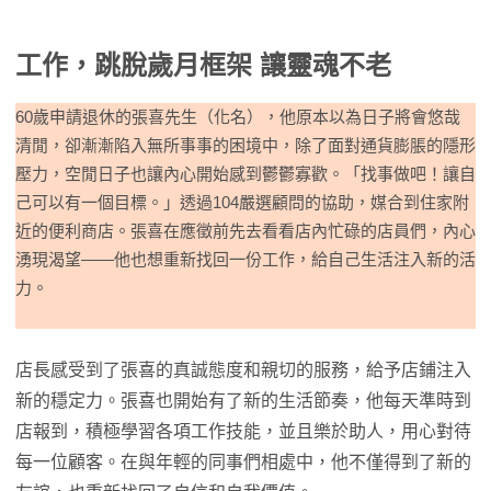
工作，跳脫歲月框架 讓靈魂不老
60歲申請退休的張喜先生（化名），他原本以為日子將會悠哉
清閒，卻漸漸陷入無所事事的困境中，除了面對通貨膨脹的隱形
壓力，空閒日子也讓內心開始感到鬱鬱寡歡。「找事做吧！讓自
己可以有一個目標。」透過104嚴選顧問的協助，媒合到住家附
近的便利商店。張喜在應徵前先去看看店內忙碌的店員們，內心
湧現渴望——他也想重新找回一份工作，給自己生活注入新的活
力。
店長感受到了張喜的真誠態度和親切的服務，給予店鋪注入
新的穩定力。張喜也開始有了新的生活節奏，他每天準時到
店報到，積極學習各項工作技能，並且樂於助人，用心對待
每一位顧客。在與年輕的同事們相處中，他不僅得到了新的