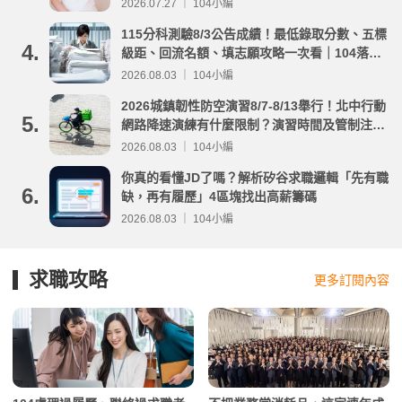
2026.07.27 ｜ 104小編
115分科測驗8/3公告成績！最低錄取分數、五標
4.
級距、回流名額、填志願攻略一次看｜104落點
分析
2026.08.03 ｜ 104小編
2026城鎮韌性防空演習8/7-8/13舉行！北中行動
5.
網路降速演練有什麼限制？演習時間及管制注意
事項整理
2026.08.03 ｜ 104小編
你真的看懂JD了嗎？解析矽谷求職邏輯「先有職
6.
缺，再有履歷」4區塊找出高薪籌碼
2026.08.03 ｜ 104小編
求職攻略
更多訂閱內容