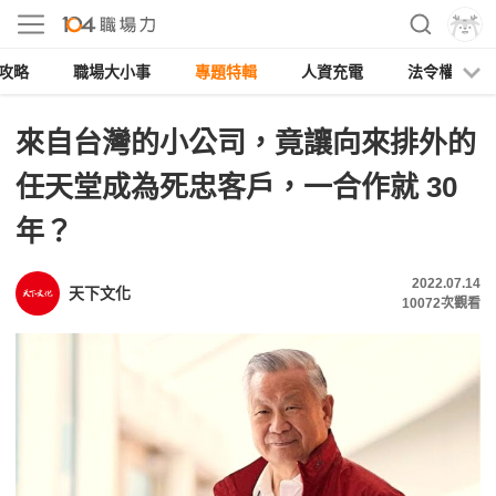
攻略
職場大小事
專題特輯
人資充電
法令權益
來自台灣的小公司，竟讓向來排外的
任天堂成為死忠客戶，一合作就 30
年？
2022.07.14
天下文化
10072
次觀看