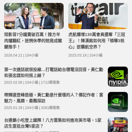
短影音7分鐘賣破百萬！雅方羊
虎航爆增130萬會員還奪「三冠
肉爐翻紅，迷惘休學的她竟成關
王」！陳漢銘如何用「領導3核
鍵推手！
心」逆襲航空界？
2026.04.21 | 104小編
2025.03.18 | 104小編
第一次通話就很投緣…打電話給台積電沒回音，黃仁勳
和張忠謀如何搭上線？
2025.02.06 | 104小編 | 1712觀看數
帶輝達登峰造極，黃仁勳是什麼樣的人？傳記作者：富
魅力、風趣、最難採訪
2025.01.28 | 104小編 | 3281觀看數
台連鎖小吃登上國際！八方雲集如何進攻美市場，1家
店生意抵台灣5家店？