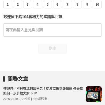
1
2
3
4
5
6
7
8
9
10
歡迎留下給104職場力的建議與回饋
送出
關聯文章
整理包／不只有瑪利歐兄弟！從皮克敏到薩爾達 任天堂
如何一步步放大旗下 IP
2026.04.30 | 104小編 | 2489觀看數