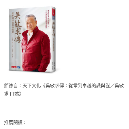
節錄自：天下文化《吳敏求傳：從零到卓越的識與謀／吳敏
求 口述》
推薦閱讀：