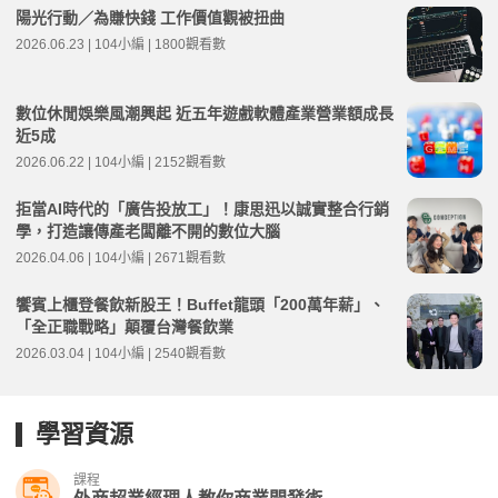
陽光行動／為賺快錢 工作價值觀被扭曲
2026.06.23 | 104小編 | 1800觀看數
數位休閒娛樂風潮興起 近五年遊戲軟體產業營業額成長
近5成
2026.06.22 | 104小編 | 2152觀看數
拒當AI時代的「廣告投放工」！康思迅以誠實整合行銷
學，打造讓傳產老闆離不開的數位大腦
2026.04.06 | 104小編 | 2671觀看數
饗賓上櫃登餐飲新股王！Buffet龍頭「200萬年薪」、
「全正職戰略」顛覆台灣餐飲業
2026.03.04 | 104小編 | 2540觀看數
學習資源
課程