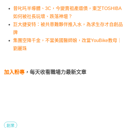
昔叱吒半導體、3C，今變賣祖產還債，東芝TOSHIBA
如何被社長玩壞、跌落神壇？
巨大捷安特：被共患難夥伴推入水，為求生存才自創品
牌
集團空降千金，不當美國醫師娘，改當YouBike教母｜
劉麗珠
加入粉專
，每天收看職場力最新文章
創業