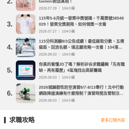
2.
Gemini對話真相！
2026.07.29 ｜ 104小編
115年5-6月統一發票中獎號碼，千萬獎號38548
3.
029！發票兌獎期限、如何領獎一次看
2026.07.27 ｜ 104小編
115分科測驗8/3公告成績！最低錄取分數、五標
4.
級距、回流名額、填志願攻略一次看｜104落點
分析
2026.08.03 ｜ 104小編
你真的看懂JD了嗎？解析矽谷求職邏輯「先有職
5.
缺，再有履歷」4區塊找出高薪籌碼
2026.08.03 ｜ 104小編
2026城鎮韌性防空演習8/7-8/13舉行！北中行動
6.
網路降速演練有什麼限制？演習時間及管制注意
事項整理
2026.08.03 ｜ 104小編
求職攻略
更多訂閱內容