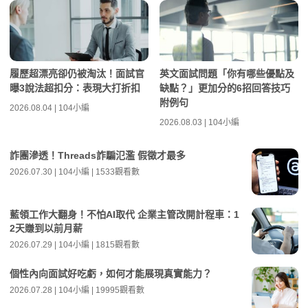
履歷超漂亮卻仍被淘汰！面試官
英文面試問題「你有哪些優點及
曝3說法超扣分：表現大打折扣
缺點？」更加分的6招回答技巧
附例句
2026.08.04 | 104小編
2026.08.03 | 104小編
詐團滲透！Threads詐騙氾濫 假徵才最多
2026.07.30 | 104小編 | 1533觀看數
藍領工作大翻身！不怕AI取代 企業主管改開計程車：1
2天賺到以前月薪
2026.07.29 | 104小編 | 1815觀看數
個性內向面試好吃虧，如何才能展現真實能力？
2026.07.28 | 104小編 | 19995觀看數