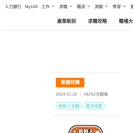
人力銀行
My104
工作
求職
職涯
測驗
學習
產業新訊
求職攻略
職場大
專題特輯
2024.01.26 ｜
34242
次觀看
新鮮人求職
職涯規劃