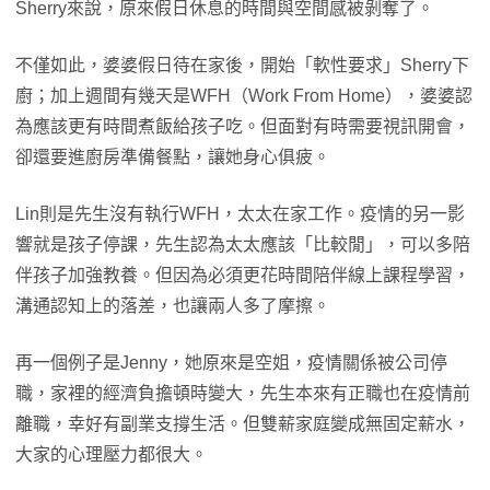
Sherry來說，原來假日休息的時間與空間感被剝奪了。
不僅如此，婆婆假日待在家後，開始「軟性要求」Sherry下
廚；加上週間有幾天是WFH（Work From Home），婆婆認
為應該更有時間煮飯給孩子吃。但面對有時需要視訊開會，
卻還要進廚房準備餐點，讓她身心俱疲。
Lin則是先生沒有執行WFH，太太在家工作。疫情的另一影
響就是孩子停課，先生認為太太應該「比較閒」，可以多陪
伴孩子加強教養。但因為必須更花時間陪伴線上課程學習，
溝通認知上的落差，也讓兩人多了摩擦。
再一個例子是Jenny，她原來是空姐，疫情關係被公司停
職，家裡的經濟負擔頓時變大，先生本來有正職也在疫情前
離職，幸好有副業支撐生活。但雙薪家庭變成無固定薪水，
大家的心理壓力都很大。