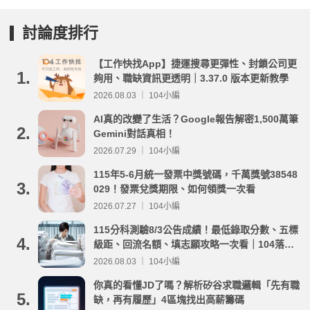
討論度排行
【工作快找App】捷運搜尋更彈性、封鎖公司更
1.
夠用、職缺資訊更透明｜3.37.0 版本更新教學
2026.08.03 ｜ 104小編
AI真的改變了生活？Google報告解密1,500萬筆
2.
Gemini對話真相！
2026.07.29 ｜ 104小編
115年5-6月統一發票中獎號碼，千萬獎號38548
3.
029！發票兌獎期限、如何領獎一次看
2026.07.27 ｜ 104小編
115分科測驗8/3公告成績！最低錄取分數、五標
4.
級距、回流名額、填志願攻略一次看｜104落點
分析
2026.08.03 ｜ 104小編
你真的看懂JD了嗎？解析矽谷求職邏輯「先有職
5.
缺，再有履歷」4區塊找出高薪籌碼