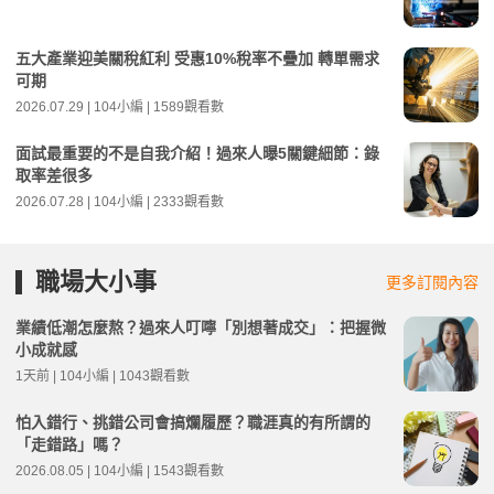
五大產業迎美關稅紅利 受惠10%稅率不疊加 轉單需求
可期
2026.07.29 | 104小編 | 1589觀看數
面試最重要的不是自我介紹！過來人曝5關鍵細節：錄
取率差很多
2026.07.28 | 104小編 | 2333觀看數
職場大小事
更多訂閱內容
業績低潮怎麼熬？過來人叮嚀「別想著成交」：把握微
小成就感
1天前 | 104小編 | 1043觀看數
怕入錯行、挑錯公司會搞爛履歷？職涯真的有所謂的
「走錯路」嗎？
2026.08.05 | 104小編 | 1543觀看數