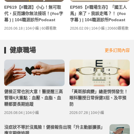
EP619【#職涯】小心！無可取
EP585【#職場生存】「國王人
代，反而讓你無法接班！(#cc字
馬」來了，我該走嗎？！ (#cc
幕 ) | 104職涯診所Podcast
字幕 ) | 104職涯診所Podcast
2026.06.18 | 104小編 | 60觀看數
2026.02.09 | 104小編 | 20660觀看數
健康職場
更多訂閱內容
健檢正常也別大意！醫提醒三高
「黃斑部病變」總是悄悄發生！
管理4大重點：血壓、血脂、血
眼科醫授日常保健3招、及早預
糖都要長期追蹤
防
2026.08.04 | 104小編
2026.07.28 | 104小編
沒症狀不等於沒風險！健檢報告出現「升主動脈擴張」
應定期做追蹤