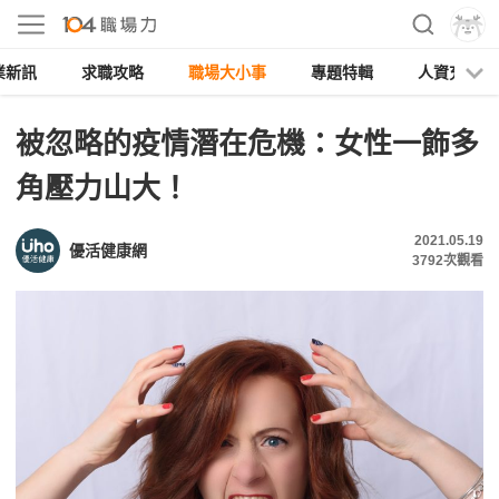
業新訊
求職攻略
職場大小事
專題特輯
人資充電
被忽略的疫情潛在危機：女性一飾多
角壓力山大！
2021.05.19
優活健康網
3792
次觀看