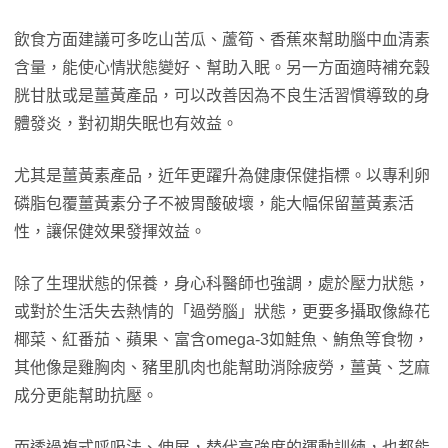
飲食方面建議可多吃山苦瓜、蘆筍、香蕉來幫助腦中血清素
含量，能使心情狀態變好、幫助入眠。另一方面適時補充穀
胱甘肽或是薑黃產品，可以改善因為不良生活習慣導致的身
體發炎，對初期失眠也有效益。
尤其是薑黃素產品，近年更躍升為健康保健指標。以專利卵
磷脂包覆薑黃素分子不被胃酸破壞，能大幅保留薑黃素活
性，讓保健效果發揮效益。
除了生理狀態的保養，身心科醫師也強調，處於壓力狀態，
或對於生活失去熱情的「過勞腦」狀態，更要多攝取像綠花
椰菜、紅番茄、蘋果、富含omega-3如鮭魚、鮪魚等食物，
其他像是雞胸肉、豬里肌肉也能幫助消除疲勞，薑黃、芝麻
成分更能幫助抗壓。
而透過複式呼吸法、伸展，替代高強度的運動訓練，也都能