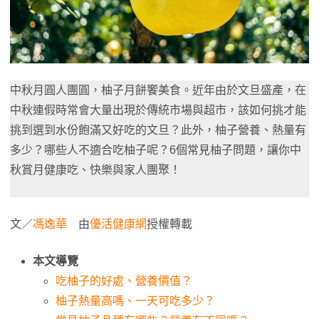
中秋月圓人團圓，柚子月餅饗美食。近年由於文旦盛產，在
中秋連假時常會大量出現於傳統市場與超市，該如何挑才能
挑到選到水份飽滿又好吃的文旦？此外，柚子營養、熱量有
多少？哪些人不適合吃柚子呢？6個常見柚子問題，讓你中
秋賞月健康吃、快樂與家人團聚！
文／
馮逸華
由
優活健康網
授權轉載
本文導覽
吃柚子的好處、營養價值？
柚子熱量高嗎、一天可吃多少？