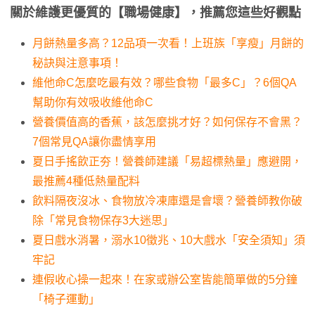
關於維護更優質的【職場健康】，推薦您這些好觀點
月餅熱量多高？12品項一次看！上班族「享瘦」月餅的
秘訣與注意事項！
維他命C怎麼吃最有效？哪些食物「最多C」？6個QA
幫助你有效吸收維他命C
營養價值高的香蕉，該怎麼挑才好？如何保存不會黑？
7個常見QA讓你盡情享用
夏日手搖飲正夯！營養師建議「易超標熱量」應避開，
最推薦4種低熱量配料
飲料隔夜沒冰、食物放冷凍庫還是會壞？營養師教你破
除「常見食物保存3大迷思」
夏日戲水消暑，溺水10徵兆、10大戲水「安全須知」須
牢記
連假收心操一起來！在家或辦公室皆能簡單做的5分鐘
「椅子運動」