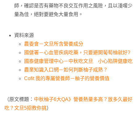
師，確認是否有藥物不良交互作用之風險，且以淺嚐少
量為佳，絕對要避免大量食用。
資料來源
農委會－文旦所含營養成分
國健署－心血管疾病吃藥，只要避開葡萄柚就好?
國泰健康管理中心－中秋吃文旦 小心陷阱健康吃
農業知識入口網－如何判斷柚子成熟？
Cofit 我的專屬營養師－柚子的營養價值
（原文標題：
中秋柚子6大QA》營養熱量多高？放多久最好
吃？文旦5招教你挑
）