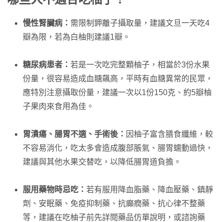
慢性腎臟病：
需限制鉀離子攝取量，建議文旦一天吃4
瓣為限，若為白柚則建議1瓣。
糖尿病患者：
若是一次吃完整顆柚子，相當於3份水果
份量，很容易造成血糖飆高，平時有血糖異常的民眾，
應特別注意攝取份量，建議一次以1份150克、約5瓣柚
子果肉來食用為佳。
胃潰瘍、腸胃不適、手術後：
因柚子富含膳食纖維，較
不容易消化，吃太多會造成腹部脹氣、腸胃蠕動過快，
建議與其他水果交替吃，以降低腸胃道負擔。
服用藥物時忌吃：
若有服用降血脂藥、降血壓藥、鎮靜
劑、安眠藥、免疫抑制藥、抗癲癇藥、抗心律不整藥
等，建議在吃柚子前先詳閱藥品仿單說明，或諮詢藥