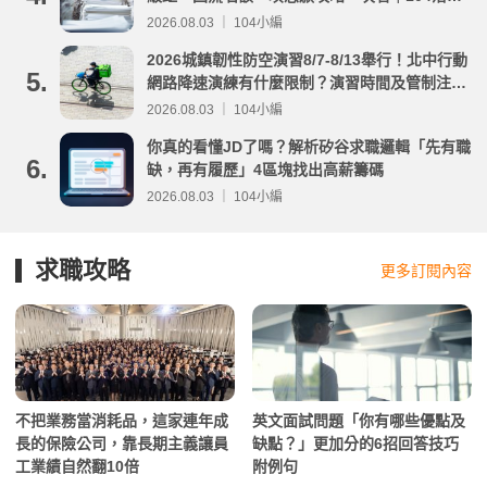
分析
2026.08.03 ｜ 104小編
2026城鎮韌性防空演習8/7-8/13舉行！北中行動
5.
網路降速演練有什麼限制？演習時間及管制注意
事項整理
2026.08.03 ｜ 104小編
你真的看懂JD了嗎？解析矽谷求職邏輯「先有職
6.
缺，再有履歷」4區塊找出高薪籌碼
2026.08.03 ｜ 104小編
求職攻略
更多訂閱內容
不把業務當消耗品，這家連年成
英文面試問題「你有哪些優點及
長的保險公司，靠長期主義讓員
缺點？」更加分的6招回答技巧
工業績自然翻10倍
附例句