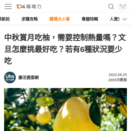
業新訊
求職攻略
職場大小事
專題特輯
人資充電
中秋賞月吃柚，需要控制熱量嗎？文
旦怎麼挑最好吃？若有6種狀況要少
吃
2022.08.25
優活健康網
2809
次觀看