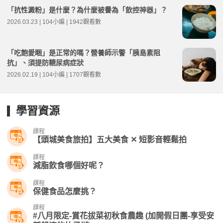
「抗性澱粉」是什麼？為什麼被譽為「飲控神器」？
2026.03.23 | 104小編 | 1942觀看數
「吃飽愛睏」是正常的嗎？營養師示警「胰島素阻
抗」、須提防糖尿病症狀
2026.02.19 | 104小編 | 1707觀看數
學習資源
課程
【頭城美食旅拍】五大美食 ✕ 短影音輕鬆拍
課程
減脂飲食哪個好呢？
課程
保健食品怎麼挑？
課程
#八月限定-賞花拔菜初秋食農趣 (加開假日團-享受安