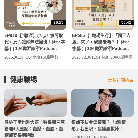
28:13
30:41
EP619【#職涯】小心！無可取
EP585【#職場生存】「國王人
代，反而讓你無法接班！(#cc字
馬」來了，我該走嗎？！ (#cc
幕 ) | 104職涯診所Podcast
字幕 ) | 104職涯診所Podcast
2026.06.18 | 104小編 | 60觀看數
2026.02.09 | 104小編 | 20660觀看數
健康職場
更多訂閱內容
健檢正常也別大意！醫提醒三高
智齒不拔會怎樣嗎？「3種情
管理4大重點：血壓、血脂、血
形」若出現，建議要拔掉！
糖都要長期追蹤
2026.07.31 | 104小編