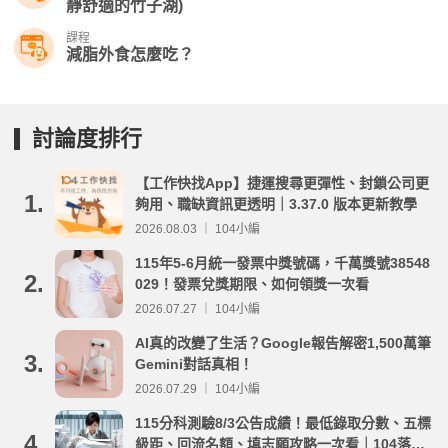
靜舒適的竹子湖)
課程
減脂外食怎麼吃？
討論度排行
【工作快找App】捷運搜尋更彈性、封鎖公司更
1.
夠用、職缺資訊更透明｜3.37.0 版本更新教學
2026.08.03 ｜ 104小編
115年5-6月統一發票中獎號碼，千萬獎號38548
2.
029！發票兌獎期限、如何領獎一次看
2026.07.27 ｜ 104小編
AI真的改變了生活？Google報告解密1,500萬筆
3.
Gemini對話真相！
2026.07.29 ｜ 104小編
115分科測驗8/3公告成績！最低錄取分數、五標
4.
級距、回流名額、填志願攻略一次看｜104落點