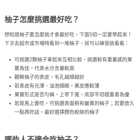
柚子怎麼挑選最好吃？
想知道柚子要怎麼挑才會最好吃，下面5招一定要學起來！
下次去超市或市場時看到一堆柚子，就可以練習挑看看：
可挑選2顆柚子拿起來互相比較，挑選較有重量感的果
實為佳，代表水分含量較高
觀察柚子的表皮，毛孔越細越好
若表皮有光澤、油泡細緻，果皮應較薄
果實形式是否勻稱、上窄下寬，底部平坦穩重者為優
若是馬上要吃，可挑選表面稍有皺黃的柚子；若要放久
一點再吃話，最好選擇顏色較綠的柚子
哪些人不適合吃柚子？