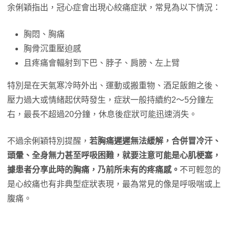
余俐穎指出，冠心症會出現心絞痛症狀，常見為以下情況：
胸悶、胸痛
胸骨沉重壓迫感
且疼痛會輻射到下巴、脖子、肩膀、左上臂
特別是在天氣寒冷時外出、運動或搬重物、酒足飯飽之後、
壓力過大或情緒起伏時發生，症狀一般持續約2～5分鐘左
右，最長不超過20分鐘，休息後症狀可能迅速消失。
不過余俐穎特別提醒，
若胸痛遲遲無法緩解，合併冒冷汗、
頭暈、全身無力甚至呼吸困難，就要注意可能是心肌梗塞，
據患者分享此時的胸痛，乃前所未有的疼痛感。
不可輕忽的
是心絞痛也有非典型症狀表現，最為常見的像是呼吸喘或上
腹痛。