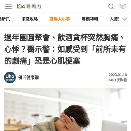
業新訊
求職攻略
職場大小事
專題特輯
人資充電
過年團圓聚會、飲酒貪杯突然胸痛、
心悸？醫示警：如感受到「前所未有
的劇痛」恐是心肌梗塞
2023.01.18
優活健康網
2401
次觀看