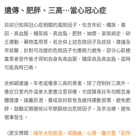
遺傳、肥胖、三高⋯當心冠心症
目前已知與冠心症相關的風險因子，包含年紀、種族、基
因、高血壓、糖尿病、高血脂、肥胖、抽煙、家族病史、缺
乏運動、藥物濫用等，若合併上述危險因子及症狀，建議及
早就醫﹔針對可改變的危險因子也應極力避免，部分心肌梗
塞患者發作後才得知自身有高血壓、糖尿病及高血脂，屆時
可能為時已晚。
余俐穎建議，年老或罹患三高的患者，除了控制好三高外，
像近日室內外溫差大更應注意保暖，也提醒青壯年勿輕忽身
體健康，遠離菸酒、養成良好飲食及維持運動習慣、避免肥
胖，鼓勵定期健檢以早期篩檢出危險因子，及早治療，避免
憾事發生。
（原文標題：
過年大吃飲酒，突胸痛、心悸⋯醫示警「前所