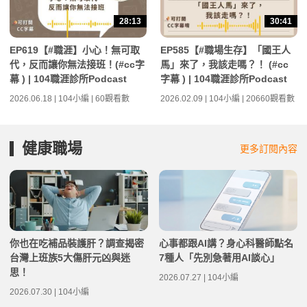
28:13
30:41
EP619【#職涯】小心！無可取
EP585【#職場生存】「國王人
代，反而讓你無法接班！(#cc字
馬」來了，我該走嗎？！ (#cc
幕 ) | 104職涯診所Podcast
字幕 ) | 104職涯診所Podcast
2026.06.18 | 104小編 | 60觀看數
2026.02.09 | 104小編 | 20660觀看數
健康職場
更多訂閱內容
你也在吃補品裝護肝？調查揭密
心事都跟AI講？身心科醫師點名
台灣上班族5大傷肝元凶與迷
7種人「先別急著用AI談心」
思！
2026.07.27 | 104小編
2026.07.30 | 104小編