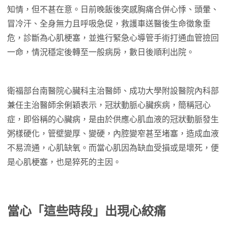
知情，但不甚在意。日前晚飯後突感胸痛合併心悸、頭暈、
冒冷汗、全身無力且呼吸急促，救護車送醫後生命徵象垂
危，診斷為心肌梗塞，並進行緊急心導管手術打通血管撿回
一命，情況穩定後轉至一般病房，數日後順利出院。
衛福部台南醫院心臟科主治醫師、成功大學附設醫院內科部
兼任主治醫師余俐穎表示，冠狀動脈心臟疾病，簡稱冠心
症，即俗稱的心臟病，是由於供應心肌血液的冠狀動脈發生
粥樣硬化，管壁變厚、變硬，內腔變窄甚至堵塞，造成血液
不易流通，心肌缺氧。而當心肌因為缺血受損或是壞死，便
是心肌梗塞，也是猝死的主因。
當心「這些時段」出現心絞痛