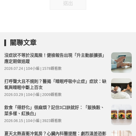
送出
關聯文章
沒症狀不等於沒風險！健檢報告出現「升主動脈擴張」
應定期做追蹤
2026.07.24 | 104小編 | 1578觀看數
打呼聲大且不規則？醫揭「睡眠呼吸中止症」症狀：缺
氧與睡眠中斷上百次
2026.03.29 | 104小編 | 2009觀看數
飲食「得舒化」很麻煩？記住3口訣就好：「飯換穀、
菜多樣、紅換白」
2026.06.15 | 104小編 | 3923觀看數
夏天太熱直衝冷氣房？心臟內科醫提醒：劇烈溫差恐影