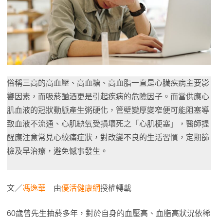
俗稱三高的高血壓、高血糖、高血脂一直是心臟疾病主要影
響因素，而吸菸酗酒更是引起疾病的危險因子。而當供應心
肌血液的冠狀動脈產生粥硬化，管壁變厚變窄便可能阻塞導
致血液不流通、心肌缺氧受損壞死之「心肌梗塞」，醫師提
醒應注意常見心絞痛症狀，對改變不良的生活習慣，定期篩
檢及早治療，避免憾事發生。
文／
馮逸華
由
優活健康網
授權轉載
60歲曾先生抽菸多年，對於自身的血壓高、血脂高狀況依稀