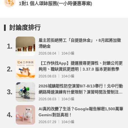
1對1 個人頌缽服務(一小時優惠專案)
討論度排行
雇主若拒絕勞工「自提退休金」，8月起將加徵
1.
滯納金
2026.08.04 ｜ 104小編
【工作快找App】捷運搜尋更彈性、封鎖公司更
2.
夠用、職缺資訊更透明｜3.37.0 版本更新教學
2026.08.03 ｜ 104小編
2026城鎮韌性防空演習8/7-8/13舉行！北中行動
3.
網路降速演練有什麼限制？演習時間及管制注意
事項整理
2026.08.03 ｜ 104小編
AI真的改變了生活？Google報告解密1,500萬筆
4.
Gemini對話真相！
2026.07.29 ｜ 104小編