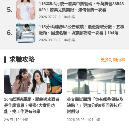
115年5-6月統一發票中獎號碼，千萬獎號38548
5.
029！發票兌獎期限、如何領獎一次看
2026.07.27 ｜ 104小編
115分科測驗8/3公告成績！最低錄取分數、五標
6.
級距、回流名額、填志願攻略一次看｜104落點
分析
2026.08.03 ｜ 104小編
求職攻略
更多訂閱內容
104處理過履歷、聯絡過求職者
英文面試問題「你有哪些優點及
是什麼意思？揭密4大實用功
缺點？」更加分的6招回答技巧
能，找工作更有效率
附例句
2天前 | 104小編
2026.08.03 | 104小編