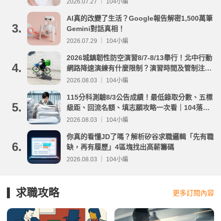
2026.07.27 ｜ 104小編
AI真的改變了生活？Google報告解密1,500萬筆
3.
Gemini對話真相！
2026.07.29 ｜ 104小編
2026城鎮韌性防空演習8/7-8/13舉行！北中行動
4.
網路降速演練有什麼限制？演習時間及管制注意
事項整理
2026.08.03 ｜ 104小編
115分科測驗8/3公告成績！最低錄取分數、五標
5.
級距、回流名額、填志願攻略一次看｜104落點
分析
2026.08.03 ｜ 104小編
你真的看懂JD了嗎？解析矽谷求職邏輯「先有職
6.
缺，再有履歷」4區塊找出高薪籌碼
2026.08.03 ｜ 104小編
求職攻略
更多訂閱內容