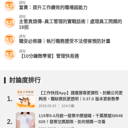
課程
當責：提升工作績效的職場超能力
課程
主管真煩傳–員工管理的實戰話術｜處理員工問題的
18招
課程
職安必修課｜執行職務遭受不法侵害預防計畫
課程
【10分鐘微學習】管理快易通
討論度排行
【工作快找App】捷運搜尋更彈性、封鎖公司更
1.
夠用、職缺資訊更透明｜3.37.0 版本更新教學
2026.08.03 ｜ 104小編
115年5-6月統一發票中獎號碼，千萬獎號38548
2.
029！發票兌獎期限、如何領獎一次看