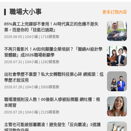
職場大小事
更多訂閱內容
85%員工上完課卻不會用！AI時代真正的危機不是失
業，而是你的「技能已過期」
2026.08.05 | 104小編 | 1718觀看數
不再只看影片！AI如何顛覆企業培訓？「圍繞AI設計學
習體驗」成2026職場新顯學
2026.07.31 | 104小編 | 1282觀看數
出社會學歷不重要？私大女轉戰科技業心碎 網搖頭：低
學歷才說沒用
2026.07.28 | 104小編 | 2000觀看數
職場潛規則沒人教！00後新人慘被貼標籤 網吐槽：根
本陋習
2026.07.28 | 104小編 | 2129觀看數
主管也可能被部屬霸凌！避免發生「反向霸凌」3道護
城河教你自保