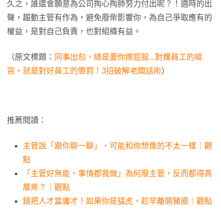
久之，誰還會願意為公司掏心掏肺努力付出呢？！適時的出
聲，趨動主管有作為，避免廢柴影響你，為自己爭取應有的
權益，是對自己負責，也對組織有益。
（原文標題：
同事出包，總是要你擦屁股...對爛員工的縱
容，就是對好員工的懲罰！3招破解老闆話術
）
推薦閱讀：
主管說「跟你聊一聊」，可能和你想像的不太一樣｜觀
點
「主管好無能，事情都我做」為何廢主管，反而都得高
層疼？｜觀點
錯把人才當庸才！如果你是猛虎，趁早離開豬圈｜觀點