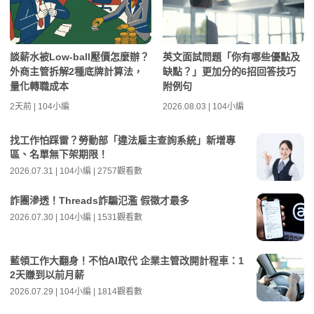
談薪水被Low-ball壓價怎麼辦？
英文面試問題「你有哪些優點及
外商主管拆解2種底牌計算法，
缺點？」更加分的6招回答技巧
量化轉職成本
附例句
2天前 | 104小編
2026.08.03 | 104小編
找工作怕踩雷？勞動部「違法雇主查詢系統」新增專
區、名單無下架期限！
2026.07.31 | 104小編 | 2757觀看數
詐團滲透！Threads詐騙氾濫 假徵才最多
2026.07.30 | 104小編 | 1531觀看數
藍領工作大翻身！不怕AI取代 企業主管改開計程車：1
2天賺到以前月薪
2026.07.29 | 104小編 | 1814觀看數