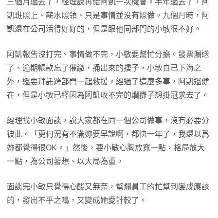
三個月過去了，經理說再給阿凱一次機會。半年過去了，阿
凱班照上、薪水照領、只是事情並没有照做。九個月時，阿
凱還在公司活得好好的，但是跟他同部門的小敏很不好。
阿凱報告沒打完、事情做不完，小敏要幫忙分擔。發票漏送
了、逾期帳款忘了催繳，捅出來的摟子，小敏自己下海之
外，還要拜託跨部門一起救援。經過了這麼多事，阿凱還健
在，但是小敏已經因為阿凱收不完的爛攤子想掛冠求去了。
經理找小敏面談，說大家都在同一個公司做事，沒有必要分
彼此。「更何況有不滿妳要早說啊，都快一年了，我還以爲
妳都覺得很OK。」然後，要小敏心胸放寬一點，格局放大
一點，為公司著想、以大局為重。
面談完小敏只覺得心酸又無奈，幫爛員工的忙幫到變成應該
的，發出不平之鳴，又變成她愛計較了。