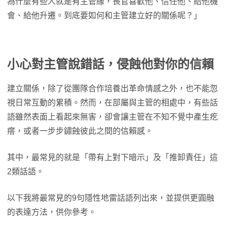
為什麼有些人就是有主管緣，長官喜歡他、信任他、給他機
會、給他升遷。到底要如何和主管建立好的關係呢？」
小心對主管說錯話，侵蝕他對你的信賴
建立關係，除了從團隊合作培養出革命情感之外，也不能忽
視日常互動的累積。然而，在部屬與主管的相處中，有些話
語雖然表面上看起來無害，卻會讓主管在不知不覺中產生疙
瘩，或者一步步鏽蝕彼此之間的信賴感。
其中，最常見的就是「帶有上對下暗示」及「推卸責任」這
2類話語。
以下我將最常見的9句隱性地雷話語列出來，並提供更圓融
的表達方法，供你參考。