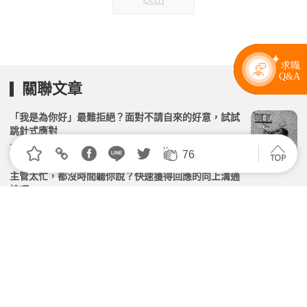
送出
關聯文章
「我是為你好」最難拒絕？面對不請自來的好意，試試
跳針式應對
2026.02.16 | 104小編 | 2116觀看數
76
主管太忙，都沒時間聽你說？快速獲得回應的向上溝通
技巧
2026.06.17 | 104小編 | 11998觀看數
職場關係分裂、討論陷入僵局，如何用對話跨越「看不
見的牆」？
2026.02.22 | 104小編 | 2198觀看數
你沒偷懶，他也沒龜毛！職場上兩個認真的人為什麼頻