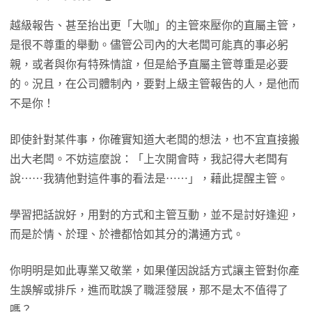
越級報告、甚至抬出更「大咖」的主管來壓你的直屬主管，
是很不尊重的舉動。儘管公司內的大老闆可能真的事必躬
親，或者與你有特殊情誼，但是給予直屬主管尊重是必要
的。況且，在公司體制內，要對上級主管報告的人，是他而
不是你！
即使針對某件事，你確實知道大老闆的想法，也不宜直接搬
出大老闆。不妨這麼說：「上次開會時，我記得大老闆有
說⋯⋯我猜他對這件事的看法是⋯⋯」，藉此提醒主管。
學習把話說好，用對的方式和主管互動，並不是討好逢迎，
而是於情、於理、於禮都恰如其分的溝通方式。
你明明是如此專業又敬業，如果僅因說話方式讓主管對你產
生誤解或排斥，進而耽誤了職涯發展，那不是太不值得了
嗎？