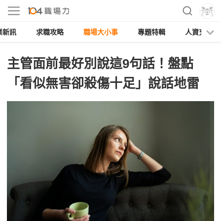
業新訊
求職攻略
職場大小事
專題特輯
人資充電
主管面前最好別說這9句話！盤點
「看似無害卻殺傷十足」說話地雷