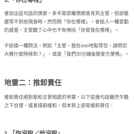
3.「你在哪裡」
會說出這句話的情景，多半是部屬預期會見到主管，但卻遲
遲等不到他現身時。然而問「你在哪裡」，會給人一種查勤
的感覺，主管聽了心中也不免嘀咕「你管我在哪裡」。
不妨換一種問法，例如「主管，我在ooo地點等您，請問您
大概什麼時候到？」，或是「我們30分鐘後開會方便嗎」。
地雷二：推卸責任
推卸責任絕對是和主管相處的地雷，以下這幾句話雖然乍聽
之下合理，或者措辭緩和，但本質上卻是推卸責任：
1.「你沒說／他沒說」