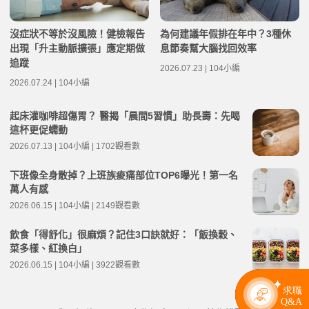
沒症狀不等於沒風險！健檢報告
為何建議年假排在年中？3種休
出現「升主動脈擴張」應定期做
息節奏幫大腦找回效率
追蹤
2026.07.23 | 104小編
2026.07.24 | 104小編
起床灌咖啡超傷胃？ 醫揭「晨間5習慣」助長壽：先喝
這杯更促蠕動
2026.07.13 | 104小編 | 1702觀看數
下班像全身散掉？上班族痠痛部位TOP6曝光！第一名
萬人有感
2026.06.15 | 104小編 | 2149觀看數
飲食「得舒化」很麻煩？記住3口訣就好：「飯換穀、
菜多樣、紅換白」
2026.06.15 | 104小編 | 3922觀看數