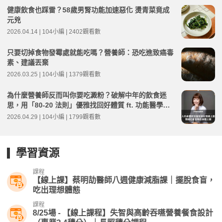
健康飲食也踩雷？58歲男腎功能加速惡化 燙青菜竟成
元兇
2026.04.14 | 104小編 | 2402觀看數
只要切掉食物發霉處就能吃嗎？營養師：恐吃進致癌毒
素、建議丟棄
2026.03.25 | 104小編 | 1379觀看數
為什麼營養師反而叫你要吃澱粉？破解中年的飲食迷
思，用「80-20 法則」優雅找回好體質 ft. 功能醫學營
養師 何埻安 | 高年級不打烊 x 用 AI 點亮第二人生 EP2
2026.04.29 | 104小編 | 1799觀看數
70
學習資源
課程
【線上課】蔡明劼醫師八週健康減脂課｜擺脫食盲，
吃出理想體態
課程
8/25場 - 【線上課程】失智與高齡吞嚥營養餐食設計