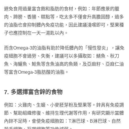
避免食用過量富含飽和脂肪的食材，例如：年節應景的臘
肉、蹄膀、香腸、糕點等，吃太多不僅會升高膽固醇，過多
的油脂也會抑制體內免疫功能，因此建議淺嚐即可，堅果種
子也應控制在一天一湯匙以內。
而含Omega-3的油脂有助於降低體內的「慢性發炎」，讓免
疫細胞不會過勞、失衡，建議可以多攝取如：鯖魚、秋刀
魚、海鱺魚、鮭魚等含魚油高的魚類，及亞麻籽、亞麻仁油
等富含Omega-3脂肪酸的油脂。
7. 多選擇富含鋅的食物
例如：火雞肉、生蠔、小麥胚芽粉及堅果等。鋅具有免疫調
節、幫助組織修復、維持生理代謝等作用，有研究顯示當體
內鋅不足時，會使免疫細胞如：T淋巴球、B淋巴球、自然