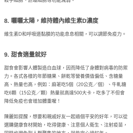
殺手細胞、巨噬細胞等功能減弱。
8. 曬曬太陽，維持體內維生素D濃度
維生素D和呼吸道黏膜的功能息息相關，可以調節免疫力。
9. 甜食適量就好
甜食會影響人體製造白血球，因而降低了身體對病毒的防禦
力。各式各樣的年節糖果、餅乾等營養價值偏低、含糖量
高、熱量也高，例如：麻荖吃5個（20公克／個）、牛軋糖
吃6顆（15公克／顆）熱量就高達500大卡，吃多了不但會
降低免疫也會增加體重喔！
陳麗如提醒，想要和親戚好友一起過個平安的好年，可以從
選購健康食材開始，吃得健康、注意個人衛生、注射疫苗，