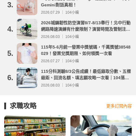
3.
Gemini對話真相！
2026.07.29 ｜ 104小編
2026城鎮韌性防空演習8/7-8/13舉行！北中行動
4.
網路降速演練有什麼限制？演習時間及管制注意
事項整理
2026.08.03 ｜ 104小編
115年5-6月統一發票中獎號碼，千萬獎號38548
5.
029！發票兌獎期限、如何領獎一次看
2026.07.27 ｜ 104小編
115分科測驗8/3公告成績！最低錄取分數、五標
6.
級距、回流名額、填志願攻略一次看｜104落點
分析
2026.08.03 ｜ 104小編
求職攻略
更多訂閱內容