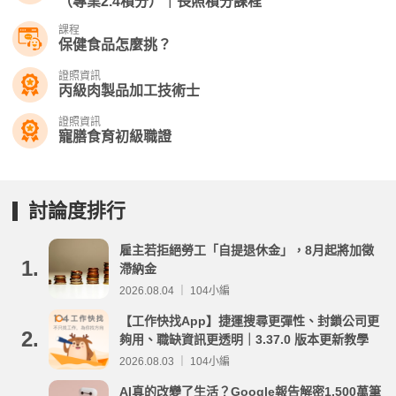
（專業2.4積分）｜長照積分課程
課程
保健食品怎麼挑？
證照資訊
丙級肉製品加工技術士
證照資訊
寵膳食育初級職證
討論度排行
雇主若拒絕勞工「自提退休金」，8月起將加徵
1.
滯納金
2026.08.04 ｜ 104小編
【工作快找App】捷運搜尋更彈性、封鎖公司更
2.
夠用、職缺資訊更透明｜3.37.0 版本更新教學
2026.08.03 ｜ 104小編
AI真的改變了生活？Google報告解密1,500萬筆