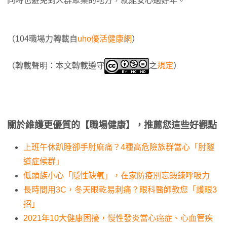
同時也避免到人群聚集的地方，就能安心過好年。
（104職場力轉載自
uho優活健康網
）
（轉載聲明：本文轉載遵守
之
規定
）
關於維護更優質的【職場健康】，推薦您這些好觀點
上班午休趴睡卻手肘麻痛？4種高危險族群當心「肘隧
道症候群」
低頭族小心「隱性缺氧」，在家防疫別忘鍛鍊呼吸力
長時間用3C，冬天眼乾易刺痛？眼科醫師教您「護眼3
招」
2021年10大健康困擾，慢性發炎當心癌症、心血管疾