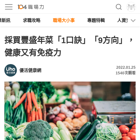
業新訊
求職攻略
職場大小事
專題特輯
人資充電
採買豐盛年菜「1口訣」「9方向」，
健康又有免疫力
2022.01.25
優活健康網
1540
次觀看