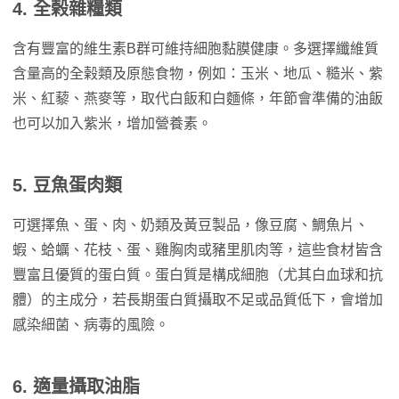
4. 全榖雜糧類
含有豐富的維生素B群可維持細胞黏膜健康。多選擇纖維質
含量高的全榖類及原態食物，例如：玉米、地瓜、糙米、紫
米、紅藜、燕麥等，取代白飯和白麵條，年節會準備的油飯
也可以加入紫米，增加營養素。
5. 豆魚蛋肉類
可選擇魚、蛋、肉、奶類及黃豆製品，像豆腐、鯛魚片、
蝦、蛤蠣、花枝、蛋、雞胸肉或豬里肌肉等，這些食材皆含
豐富且優質的蛋白質。蛋白質是構成細胞（尤其白血球和抗
體）的主成分，若長期蛋白質攝取不足或品質低下，會增加
感染細菌、病毒的風險。
6. 適量攝取油脂