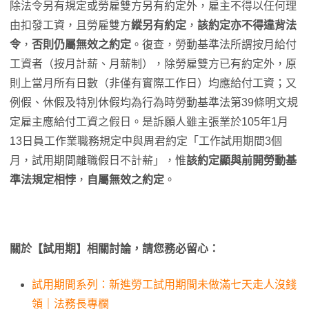
除法令另有規定或勞雇雙方另有約定外，雇主不得以任何理
由扣發工資，且勞雇雙方
縱另有約定
，
該約定亦不得違背法
令
，
否則仍屬無效之約定
。復查，勞動基準法所謂按月給付
工資者（按月計薪、月薪制），除勞雇雙方已有約定外，原
則上當月所有日數（非僅有實際工作日）均應給付工資；又
例假、休假及特別休假均為行為時勞動基準法第39條明文規
定雇主應給付工資之假日。是訴願人雖主張業於105年1月
13日員工作業職務規定中與周君約定「工作試用期間3個
月，試用期間離職假日不計薪」，惟
該約定顯與前開勞動基
準法規定相悖
，
自屬無效之約定
。
關於【試用期】相關討論，請您務必留心：
試用期間系列：新進勞工試用期間未做滿七天走人沒錢
領｜法務長專欄