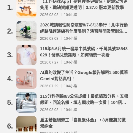
【工作快找App】捷運搜尋更彈性、封鎖公司更
1.
夠用、職缺資訊更透明｜3.37.0 版本更新教學
2026.08.03 ｜ 104小編
2026城鎮韌性防空演習8/7-8/13舉行！北中行動
2.
網路降速演練有什麼限制？演習時間及管制注意
事項整理
2026.08.03 ｜ 104小編
115年5-6月統一發票中獎號碼，千萬獎號38548
3.
029！發票兌獎期限、如何領獎一次看
2026.07.27 ｜ 104小編
AI真的改變了生活？Google報告解密1,500萬筆
4.
Gemini對話真相！
2026.07.29 ｜ 104小編
115分科測驗8/3公告成績！最低錄取分數、五標
5.
級距、回流名額、填志願攻略一次看｜104落點
分析
2026.08.03 ｜ 104小編
雇主若拒絕勞工「自提退休金」，8月起將加徵
6.
滯納金