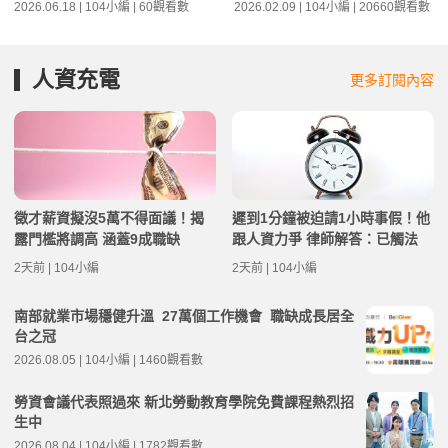
2026.06.18 | 104小編 | 60觀看數
2026.02.09 | 104小編 | 20660觀看數
人資充電
更多訂閱內容
徵才薪資擬沒5萬不得面議！揭
遲到1分鐘被迫請1小時事假！他
露門檻將調高 涵蓋9成職缺
跟人資力爭 律師解答：已觸法
2天前 | 104小編
2天前 | 104小編
南部就業市場穩健升溫 27萬個工作機會 職缺成長居全
台之冠
2026.08.05 | 104小編 | 1460觀看數
勞資會議代表照過來 新北勞動教育學院免費課程熱烈招
生中
2026.08.04 | 104小編 | 1782觀看數