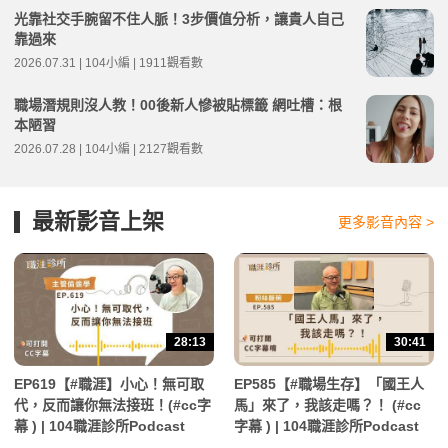
光靠社交手腕留不住人脈！3步價值分析，讓貴人自己
靠過來
2026.07.31 | 104小編 | 1911觀看數
職場潛規則沒人教！00後新人慘被貼標籤 網吐槽：根
本陋習
2026.07.28 | 104小編 | 2127觀看數
最新影音上架
更多影音內容 >
28:13
30:41
EP619【#職涯】小心！無可取
EP585【#職場生存】「國王人
代，反而讓你無法接班！(#cc字
馬」來了，我該走嗎？！ (#cc
幕 ) | 104職涯診所Podcast
字幕 ) | 104職涯診所Podcast