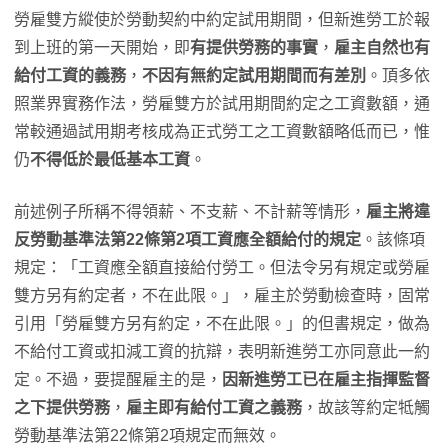
勞雇雙方縱使於勞動契約中約定試用期間，但新進勞工於報
到上班的第一天開始，即
有提供勞務的事實
，
雇主自然也有
給付工資的義務
，
不因有無約定試用期間而有差別
。頂多依
照業界實務作法，勞雇雙方於試用期間約定之工資數額，通
常較通過試用期考核成為正式勞工之工資數額略低而已，惟
仍
不得低於最低基本工資
。
前述例子所稱不得領薪、不支薪、不計薪等情形，
雇主將違
反勞動基準法第22條第2項工資應全額給付的規定
。該條項
規定：「工資應全額直接給付勞工。但法令另有規定或勞雇
雙方另有約定者，不在此限。」，雇主於勞動檢查時，固常
引用「勞雇雙方另有約定，不在此限。」的但書規定，做為
不給付工資或扣減工資的抗辯，表明新進勞工亦同意此一約
定。不過，要提醒雇主的是，
因新進勞工已在雇主指揮監督
之下提供勞務
，
雇主即有給付工資之義務
，故該等約定牴觸
勞動基準法第22條第2項規定而無效。