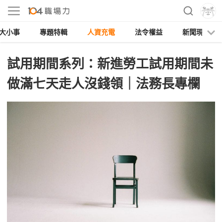
大小事
專題特輯
人資充電
法令權益
新聞現場
試用期間系列：新進勞工試用期間未
做滿七天走人沒錢領｜法務長專欄