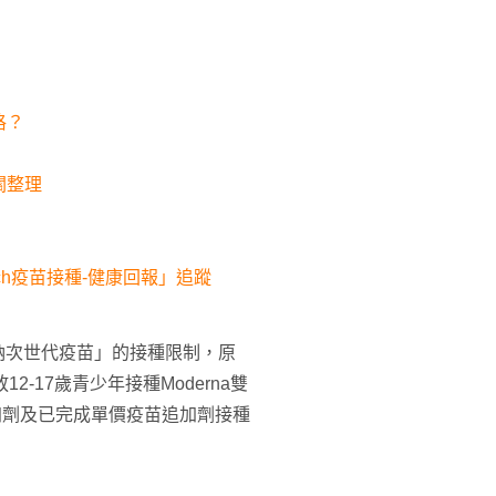
格？
關整理
tch疫苗接種-健康回報」追蹤
納次世代疫苗」的接種限制，原
-17歲青少年接種Moderna雙
加劑及已完成單價疫苗追加劑接種