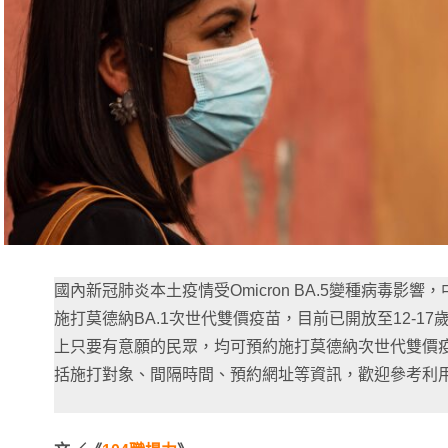
國內新冠肺炎本土疫情受Omicron BA.5變種病毒影
施打莫德納BA.1次世代雙價疫苗，目前已開放至12-1
上只要有意願的民眾，均可預約施打莫德納次世代雙價
括施打對象、間隔時間、預約網址等資訊，歡迎參考利