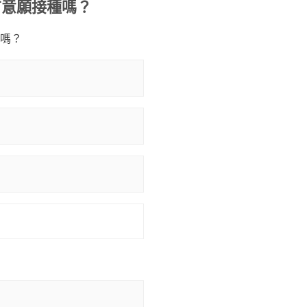
有意願接種嗎？
種嗎？