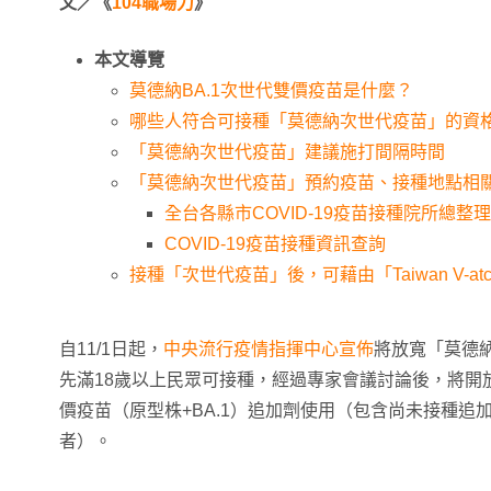
文／《
104職場力
》
本文導覽
莫德納BA.1次世代雙價疫苗是什麼？
哪些人符合可接種「莫德納次世代疫苗」的資
「莫德納次世代疫苗」建議施打間隔時間
「莫德納次世代疫苗」預約疫苗、接種地點相
全台各縣市COVID-19疫苗接種院所總整理
COVID-19疫苗接種資訊查詢
接種「次世代疫苗」後，可藉由「Taiwan V-a
自11/1日起，
中央流行疫情指揮中心宣佈
將放寬「莫德
先滿18歲以上民眾可接種，經過專家會議討論後，將開放12
價疫苗（原型株+BA.1）追加劑使用（包含尚未接種追
者）。