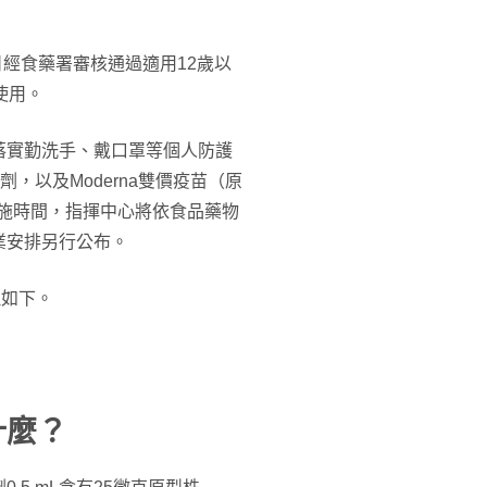
26日經食藥署審核通過適用12歲以
使用。
落實勤洗手、戴口罩等個人防護
劑，以及Moderna雙價疫苗（原
業實施時間，指揮中心將依食品藥物
業安排另行公布。
理如下。
什麼？