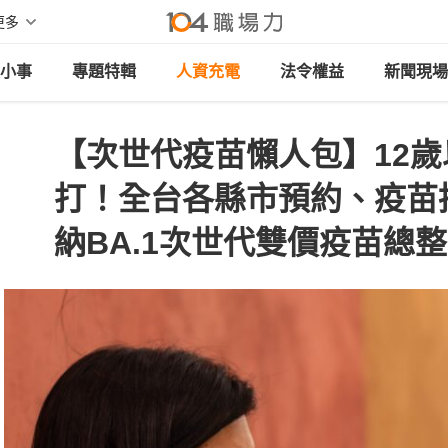
更多
小事
專題特輯
人資充電
法令權益
新聞現場
【次世代疫苗懶人包】12
打！全台各縣市預約、疫苗
納BA.1次世代雙價疫苗總