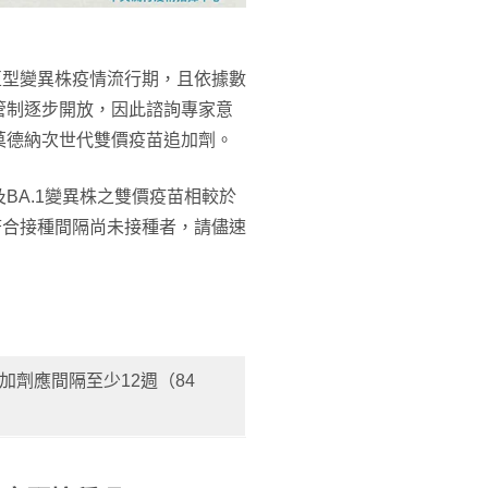
n亞型變異株疫情流行期，且依據數
管制逐步開放，因此諮詢專家意
莫德納次世代雙價疫苗追加劑。
BA.1變異株之雙價疫苗相較於
，符合接種間隔尚未接種者，請儘速
劑應間隔至少12週（84