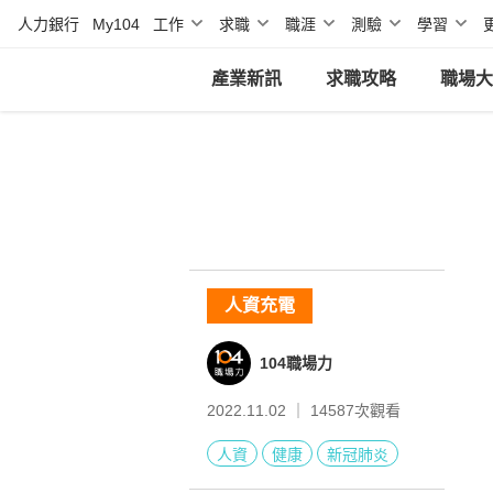
人力銀行
My104
工作
求職
職涯
測驗
學習
產業新訊
求職攻略
職場大
人資充電
104職場力
2022.11.02 ｜
14587
次觀看
人資
健康
新冠肺炎