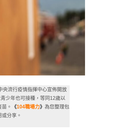
響，中央流行疫情指揮中心宣佈開放
7歲青少年也可接種，等同12歲以
疫苗。
《
104職場力
》
為您整理包
用或分享。