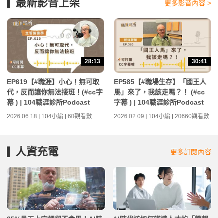
最新影音上架
更多影音內容 >
28:13
30:41
EP619【#職涯】小心！無可取
EP585【#職場生存】「國王人
代，反而讓你無法接班！(#cc字
馬」來了，我該走嗎？！ (#cc
幕 ) | 104職涯診所Podcast
字幕 ) | 104職涯診所Podcast
2026.06.18 | 104小編 | 60觀看數
2026.02.09 | 104小編 | 20660觀看數
人資充電
更多訂閱內容