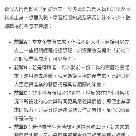
看似入門門檻並非難如登天，許多資訊部門人員也非全然本
科系出身，想要入職，學習相關知識及專業訓練不可少，聽
聽職場前輩怎麼建議：
前輩A
：常常企業有需求，但找不到人才。建議可以先
去上一些相關課程或證照班，如資策會有提供「前端工
程師就業養成班」可以參考。
前輩B
：若是轉職者，可以將前一份工作的資歷堆疊起
來，運用過去經驗，就因為從這樣的產業來，比起其他
人更懂得產業的發展或是具有相關的知識。
前輩C
：非本科有時候並非劣勢，相反的在非本科系狀
況下所投注的心力與時間更具意義與價值；即便企業尋
求即戰力，只要具備足夠職能與作品累積，反而加分而
不是缺點。
前輩D
：若仍為學生有時間可選擇念資工所，對未來的
發展最紮實。另外是選擇資策會修習相關的程式課程，