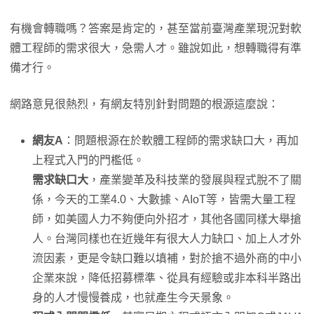
有機會轉職嗎？答案是肯定的，甚至當前臺灣產業現況對軟
體工程師的需求很大，急需人才。雖說如此，想轉職得有準
備才行。
網路意見很熱烈，有網友特別針對問題的根源這麼說：
網友A
：問題根源在於軟體工程師的需求缺口大，再加
上程式入門的門檻低。
需求缺口大
，產業變革及科技業的發展與程式脫不了關
係，今天的工業4.0、大數據、AIoT等，皆需大量工程
師，如美國人力不夠便向外招才，其他各國同樣大舉搶
人。台灣同樣也在近幾年有很大人力缺口、加上人才外
流因素，更是令缺口難以填補，對於搶不過外商的中小
企業來說，降低招募標準、從具有經驗或非本科半路出
身的人才慢慢養成，也就產生今天景象。