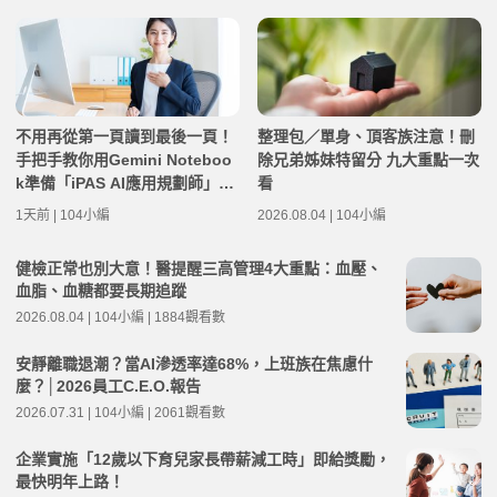
不用再從第一頁讀到最後一頁！
整理包／單身、頂客族注意！刪
手把手教你用Gemini Noteboo
除兄弟姊妹特留分 九大重點一次
k準備「iPAS AI應用規劃師」考
看
試筆記
1天前 | 104小編
2026.08.04 | 104小編
健檢正常也別大意！醫提醒三高管理4大重點：血壓、
血脂、血糖都要長期追蹤
2026.08.04 | 104小編 | 1884觀看數
安靜離職退潮？當AI滲透率達68%，上班族在焦慮什
麼？│2026員工C.E.O.報告
2026.07.31 | 104小編 | 2061觀看數
企業實施「12歲以下育兒家長帶薪減工時」即給獎勵，
最快明年上路！