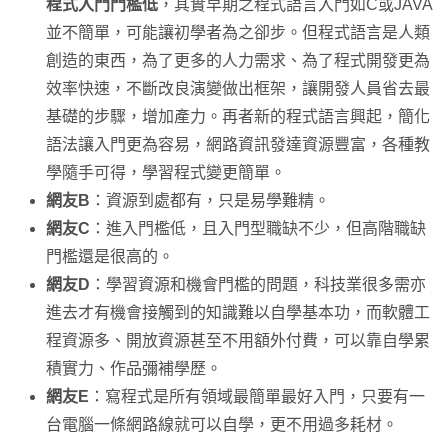
程式入門門檻低
，其實早期之程式語言入門如C或JAVA
並不簡單，可能讓初學者為之卻步。但程式語言是人類
創造的東西，為了更多的人力需求、為了程式開發更為
效率快速，不斷改良演變做出框架，讓開發人員省去最
基礎的步驟，增加產力。再者新的程式語言興起，簡化
語法讓入門更為容易，網路資訊發達資源豐富，各種教
學隨手可得，學習程式變更簡單。
網友B
：資源到處都有，只是易學難精。
網友C
：進入門檻低，且入門型職缺不少，但高階職缺
門檻還是很高的。
網友D
：學習資源和機會門檻的問題，科技業很多需亦
進去才有機會接觸到的知識難以自學基本功，而軟體工
程資源多、開放資源甚至不用額外付費，可以靠自學累
積實力、作品彌補學歷。
網友E
：寫程式是所有領域最簡單最好入門，只要有一
台電腦一條網路線就可以自學，更不用過多耗材。