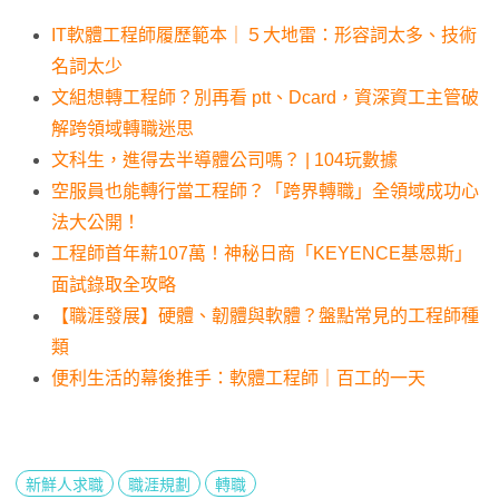
IT軟體工程師履歷範本｜５大地雷：形容詞太多、技術
名詞太少
文組想轉工程師？別再看 ptt、Dcard，資深資工主管破
解跨領域轉職迷思
文科生，進得去半導體公司嗎？ | 104玩數據
空服員也能轉行當工程師？「跨界轉職」全領域成功心
法大公開！
工程師首年薪107萬！神秘日商「KEYENCE基恩斯」
面試錄取全攻略
【職涯發展】硬體、韌體與軟體？盤點常見的工程師種
類
便利生活的幕後推手：軟體工程師｜百工的一天
新鮮人求職
職涯規劃
轉職