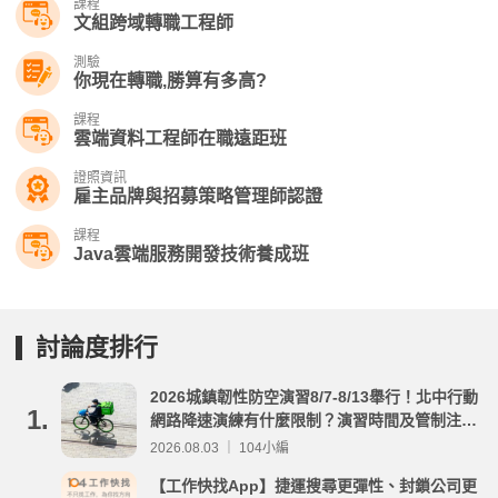
課程
文組跨域轉職工程師
測驗
你現在轉職,勝算有多高?
課程
雲端資料工程師在職遠距班
證照資訊
雇主品牌與招募策略管理師認證
課程
Java雲端服務開發技術養成班
討論度排行
2026城鎮韌性防空演習8/7-8/13舉行！北中行動
1.
網路降速演練有什麼限制？演習時間及管制注意
事項整理
2026.08.03 ｜ 104小編
【工作快找App】捷運搜尋更彈性、封鎖公司更