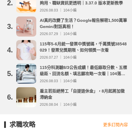
2.
夠用、職缺資訊更透明｜3.37.0 版本更新教學
2026.08.03 ｜ 104小編
AI真的改變了生活？Google報告解密1,500萬筆
3.
Gemini對話真相！
2026.07.29 ｜ 104小編
115年5-6月統一發票中獎號碼，千萬獎號38548
4.
029！發票兌獎期限、如何領獎一次看
2026.07.27 ｜ 104小編
115分科測驗8/3公告成績！最低錄取分數、五標
5.
級距、回流名額、填志願攻略一次看｜104落點
分析
2026.08.03 ｜ 104小編
雇主若拒絕勞工「自提退休金」，8月起將加徵
6.
滯納金
2026.08.04 ｜ 104小編
求職攻略
更多訂閱內容