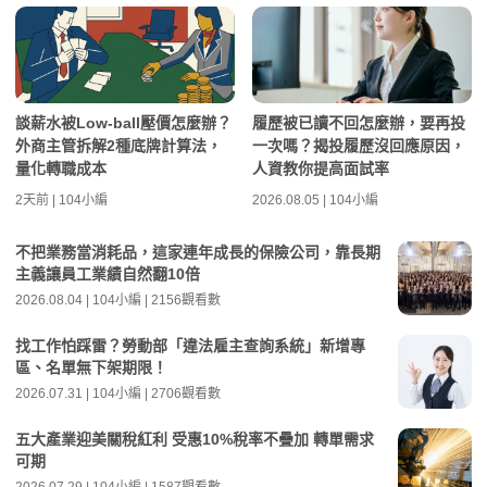
談薪水被Low-ball壓價怎麼辦？
履歷被已讀不回怎麼辦，要再投
外商主管拆解2種底牌計算法，
一次嗎？揭投履歷沒回應原因，
量化轉職成本
人資教你提高面試率
2天前 | 104小編
2026.08.05 | 104小編
不把業務當消耗品，這家連年成長的保險公司，靠長期
主義讓員工業績自然翻10倍
2026.08.04 | 104小編 | 2156觀看數
找工作怕踩雷？勞動部「違法雇主查詢系統」新增專
區、名單無下架期限！
2026.07.31 | 104小編 | 2706觀看數
五大產業迎美關稅紅利 受惠10%稅率不疊加 轉單需求
可期
2026.07.29 | 104小編 | 1587觀看數