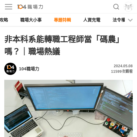
攻略
職場大小事
專題特輯
人資充電
法令權益
非本科系能轉職工程師當「碼農」
嗎？｜職場熱議
2024.05.08
104職場力
11599
次觀看