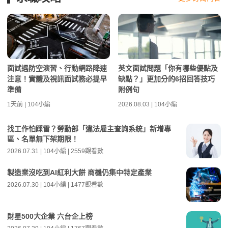
面試遇防空演習、行動網路降速
英文面試問題「你有哪些優點及
注意！實體及視訊面試務必提早
缺點？」更加分的6招回答技巧
準備
附例句
1天前 | 104小編
2026.08.03 | 104小編
找工作怕踩雷？勞動部「違法雇主查詢系統」新增專
區、名單無下架期限！
2026.07.31 | 104小編 | 2559觀看數
製造業沒吃到AI紅利大餅 商機仍集中特定產業
2026.07.30 | 104小編 | 1477觀看數
財星500大企業 六台企上榜