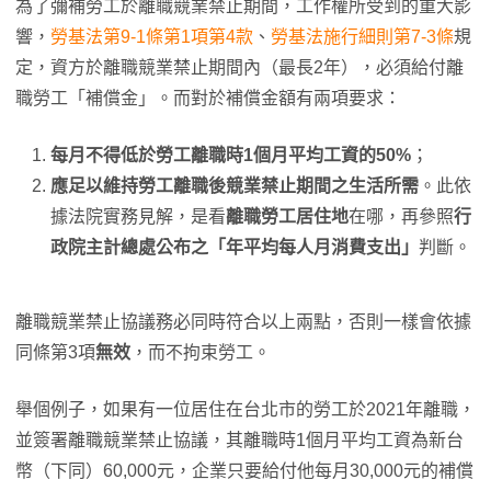
為了彌補勞工於離職競業禁止期間，工作權所受到的重大影
響，
勞基法第9-1條第1項第4款
、
勞基法施行細則第7-3條
規
定，資方於離職競業禁止期間內（最長2年），必須給付離
職勞工「補償金」。而對於補償金額有兩項要求：
每月不得低於勞工離職時1個月平均工資的50%
；
應足以維持勞工離職後競業禁止期間之生活所需
。此依
據法院實務見解，是看
離職勞工居住地
在哪，再參照
行
政院主計總處公布之「年平均每人月消費支出」
判斷。
離職競業禁止協議務必同時符合以上兩點，否則一樣會依據
同條第3項
無效
，而不拘束勞工。
舉個例子，如果有一位居住在台北市的勞工於2021年離職，
並簽署離職競業禁止協議，其離職時1個月平均工資為新台
幣（下同）60,000元，企業只要給付他每月30,000元的補償