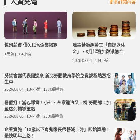
人資充電
更多訂閱內容
性別薪資 僅0.11%企業揭露
雇主若拒絕勞工「自提退休
金」，8月起將加徵滯納金
1天前 | 104小編
2026.08.04 | 104小編
勞資會議代表照過來 新北勞動教育學院免費課程熱烈招
生中
2026.08.04 | 104小編 | 1770觀看數
暑假打工當心踩雷！小七、全家違法又上榜 勞動部：加
盟店列輔導重點
2026.08.03 | 104小編 | 2139觀看數
企業實施「12歲以下育兒家長帶薪減工時」即給獎勵，
最快明年上路！