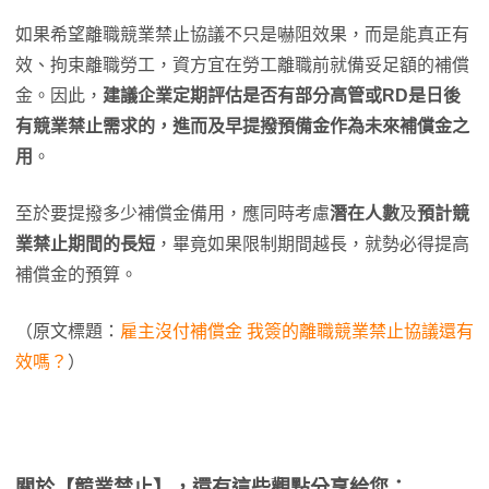
如果希望離職競業禁止協議不只是嚇阻效果，而是能真正有
效、拘束離職勞工，資方宜在勞工離職前就備妥足額的補償
金。因此，
建議企業定期評估是否有部分高管或RD是日後
有競業禁止需求的，進而及早提撥預備金作為未來補償金之
用
。
至於要提撥多少補償金備用，應同時考慮
潛在人數
及
預計競
業禁止期間的長短
，畢竟如果限制期間越長，就勢必得提高
補償金的預算。
（原文標題：
雇主沒付補償金 我簽的離職競業禁止協議還有
效嗎？
）
關於【競業禁止】，還有這些觀點分享給您：