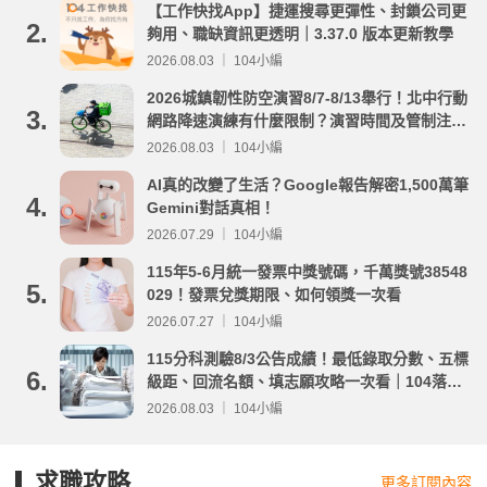
【工作快找App】捷運搜尋更彈性、封鎖公司更
2.
夠用、職缺資訊更透明｜3.37.0 版本更新教學
2026.08.03 ｜ 104小編
2026城鎮韌性防空演習8/7-8/13舉行！北中行動
3.
網路降速演練有什麼限制？演習時間及管制注意
事項整理
2026.08.03 ｜ 104小編
AI真的改變了生活？Google報告解密1,500萬筆
4.
Gemini對話真相！
2026.07.29 ｜ 104小編
115年5-6月統一發票中獎號碼，千萬獎號38548
5.
029！發票兌獎期限、如何領獎一次看
2026.07.27 ｜ 104小編
115分科測驗8/3公告成績！最低錄取分數、五標
6.
級距、回流名額、填志願攻略一次看｜104落點
分析
2026.08.03 ｜ 104小編
求職攻略
更多訂閱內容