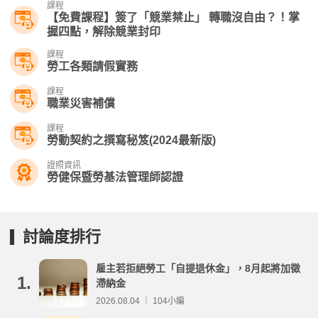
課程
【免費課程】簽了「競業禁止」 轉職沒自由？！掌
握四點，解除競業封印
課程
勞工各類請假實務
課程
職業災害補償
課程
勞動契約之撰寫秘笈(2024最新版)
證照資訊
勞健保暨勞基法管理師認證
討論度排行
雇主若拒絕勞工「自提退休金」，8月起將加徵
1.
滯納金
2026.08.04 ｜ 104小編