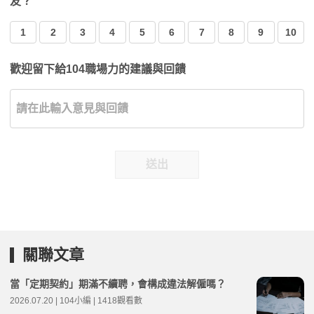
友？
1
2
3
4
5
6
7
8
9
10
歡迎留下給104職場力的建議與回饋
送出
關聯文章
當「定期契約」期滿不續聘，會構成違法解僱嗎？
2026.07.20 | 104小編 | 1418觀看數