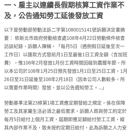
一、雇主以連續長假期核算工資作業不
及，公告通知勞工延後發放工資
以下是勞動部勞動法訴二字第1080015141號訴願決定書摘
要： 依新北市政府勞動檢查處108年4月22日勞動條件檢查
訪談紀錄，訴願人陳稱，「每月5日（遇例假日延後至次一
工作日）以匯款方式發前月1日至最後1日工資全額（含加班
費），惟108年2月發放1月份工資時間因碰到農曆年節，所
以本公司於108年1月25日預先發放1月1日至25日工資，1月
26日至31日延後至108年2月18日（因本公司人數較多，所
以需要作業時間）發放，並以公告週知勞工。...」
勞動基準法第23條第1項工資應定期發給之規定，係在保障
勞工及其家屬生活必須之最低需求，訴願人既與勞工約定於
每月5日給付上個月工資，屆期即應足額給付勞工工資，縱
其內部作業不及，致未按約定期日給付，此為訴願之人力安