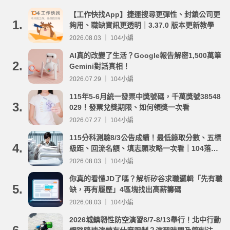
【工作快找App】捷運搜尋更彈性、封鎖公司更
1.
夠用、職缺資訊更透明｜3.37.0 版本更新教學
2026.08.03 ｜ 104小編
AI真的改變了生活？Google報告解密1,500萬筆
2.
Gemini對話真相！
2026.07.29 ｜ 104小編
115年5-6月統一發票中獎號碼，千萬獎號38548
3.
029！發票兌獎期限、如何領獎一次看
2026.07.27 ｜ 104小編
115分科測驗8/3公告成績！最低錄取分數、五標
4.
級距、回流名額、填志願攻略一次看｜104落點
分析
2026.08.03 ｜ 104小編
你真的看懂JD了嗎？解析矽谷求職邏輯「先有職
5.
缺，再有履歷」4區塊找出高薪籌碼
2026.08.03 ｜ 104小編
2026城鎮韌性防空演習8/7-8/13舉行！北中行動