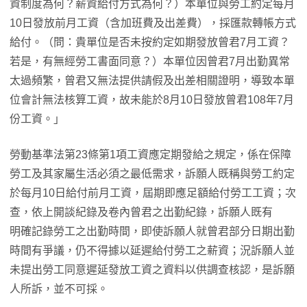
資制度為何？薪資給付方式為何？）本單位與勞工約定每月
10日發放前月工資（含加班費及出差費），採匯款轉帳方式
給付。（問：貴單位是否未按約定如期發放曾君7月工資？
若是，有無經勞工書面同意？）本單位因曾君7月出勤異常
太過頻繁，曾君又無法提供請假及出差相關證明，導致本單
位會計無法核算工資，故未能於8月10日發放曾君108年7月
份工資。」
勞動基準法第23條第1項工資應定期發給之規定，係在保障
勞工及其家屬生活必須之最低需求，訴願人既稱與勞工約定
於每月10日給付前月工資，屆期即應足額給付勞工工資；次
查，依上開談紀錄及卷內曾君之出勤紀錄，訴願人既有
明確記錄勞工之出勤時間，即使訴願人就曾君部分日期出勤
時間有爭議，仍不得據以延遲給付勞工之薪資；況訴願人並
未提出勞工同意遲延發放工資之資料以供調查核認，是訴願
人所訴，並不可採。