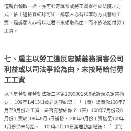
僅親自領取一途，亦可郵寄匯票或將工資提存於法院之方
式，依上述檢查紀錄可知，訴願人亦有以匯款方式發給工
資，是訴願人非得以江君不來領取為由，而不依法給付勞工
工資。
七、雇主以勞工違反忠誠義務損害公司
利益或以司法爭訟為由，未按時給付勞
工工資
以下是勞動部勞動法訴二字第1090001506號訴願決定書摘
要： 109年1月13日黃君訪談紀錄：「（問）請問你108年7
月至9月份之工資，是否有發給你？（答）108年7月份及8
月份工資於108年9月5日補發，108年9月份工資迄至109年
1月份仍未發給。」109年1月13日游君訪談紀錄：「（問）