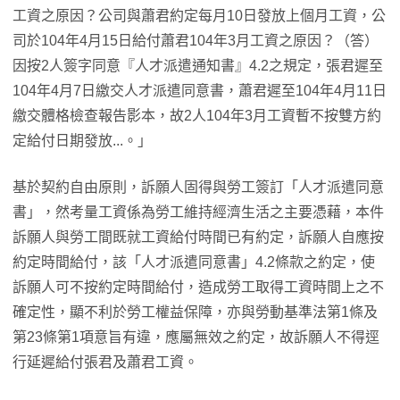
工資之原因？公司與蕭君約定每月10日發放上個月工資，公
司於104年4月15日給付蕭君104年3月工資之原因？（答）
因按2人簽字同意『人才派遣通知書』4.2之規定，張君遲至
104年4月7日繳交人才派遣同意書，蕭君遲至104年4月11日
繳交體格檢查報告影本，故2人104年3月工資暫不按雙方約
定給付日期發放...。」
基於契約自由原則，訴願人固得與勞工簽訂「人才派遣同意
書」，然考量工資係為勞工維持經濟生活之主要憑藉，本件
訴願人與勞工間既就工資給付時間已有約定，訴願人自應按
約定時間給付，該「人才派遣同意書」4.2條款之約定，使
訴願人可不按約定時間給付，造成勞工取得工資時間上之不
確定性，顯不利於勞工權益保障，亦與勞動基準法第1條及
第23條第1項意旨有違，應屬無效之約定，故訴願人不得逕
行延遲給付張君及蕭君工資。