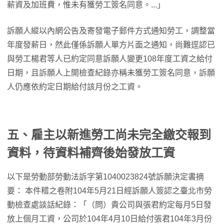
薪資及加班費，惟未有獲勞工簽名同意。...」
訴願人縱以內網公告及寄發電子郵件方式通知勞工，調整當
年度發薪日，然此僅係訴願人單方片面之通知，尚難逕認已
與勞工楊君等人已約定同意訴願人變更108年度工資之給付
日期，且訴願人上開檢查紀錄亦稱未獲勞工簽名同意，訴願
人仍應依約定日期給付該月份之工資。
五、雇主以新進勞工尚未完全繳交報到
資料，待資料補齊後始發放工資
以下是勞動部勞動法訴字第1040023824號訴願決定書摘
要： 本件稽之卷附104年5月21日經訴願人簽認之臺北市勞
動檢查處談話紀錄：「（問）貴公司與張君約定每月5日發
放上個月工資，公司於104年4月10日給付張君104年3月份