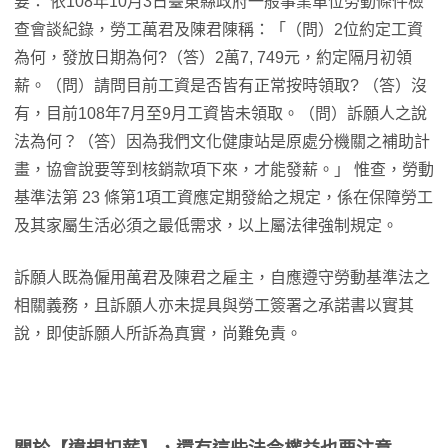
要： 依108年10月3日臺東縣政府一般事業單位勞動條件檢
查會談紀錄，勞工萬君及陳君陳稱：「（問）2位約定工資
為何，發放日期為何?（答）2萬7, 749元，約定隔月初領
薪。（問）請問目前工資是否皆有正常按時領取? （答）沒
有，目前108年7月至9月工資皆未領取。（問）訴願人之說
法為何？（答）因為我們文化健康站是原處分機關之補助計
畫，協會說要等到核銷款項下來，才能發薪。」 惟查，勞動
基準法第 23 條第1項工資應定期發給之規定，係在保障勞工
及其家屬生活必須之最低需求，以上屬法律強制規定。
訴願人既為僱用萬君及陳君之雇主，自應遵守勞動基準法之
相關義務，且訴願人亦未提具與勞工簽署之承諾書以實其
說，即使訴願人所訴為真實，尚難免責。