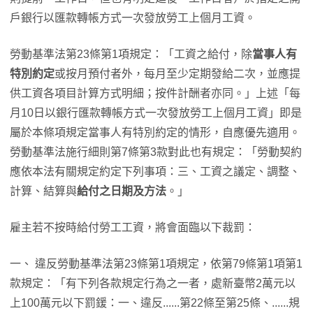
戶銀行以匯款轉帳方式一次發放勞工上個月工資。
勞動基準法第23條第1項規定：「工資之給付，除
當事人有
特別約定
或按月預付者外，每月至少定期發給二次，並應提
供工資各項目計算方式明細；按件計酬者亦同。」上述「每
月10日以銀行匯款轉帳方式一次發放勞工上個月工資」即是
屬於本條項規定當事人有特別約定的情形，自應優先適用。
勞動基準法施行細則第7條第3款對此也有規定：「勞動契約
應依本法有關規定約定下列事項：三、工資之議定、調整、
計算、結算與
給付之日期及方法
。」
雇主若不按時給付勞工工資，將會面臨以下裁罰：
一、 違反勞動基準法第23條第1項規定，依第79條第1項第1
款規定：「有下列各款規定行為之一者，處新臺幣2萬元以
上100萬元以下罰鍰：一、違反......第22條至第25條、......規