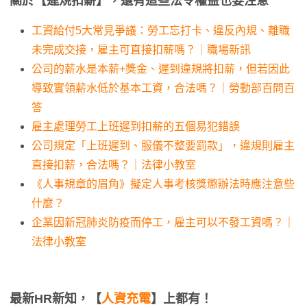
關於【違規扣薪】，還有這些法令權益也要注意
工資給付5大常見爭議：勞工忘打卡、違反內規、離職
未完成交接，雇主可直接扣薪嗎？｜職場新訊
公司的薪水是本薪+獎金、遲到違規將扣薪，但若因此
導致實領薪水低於基本工資，合法嗎？｜勞動部百問百
答
雇主處理勞工上班遲到扣薪的五個易犯錯誤
公司規定「上班遲到、服儀不整要罰款」，違規則雇主
直接扣薪，合法嗎？｜法律小教室
《人事規章的眉角》擬定人事考核獎懲辦法時應注意些
什麼？
企業因新冠肺炎防疫而停工，雇主可以不發工資嗎？｜
法律小教室
最新HR新知，【
人資充電
】上都有！