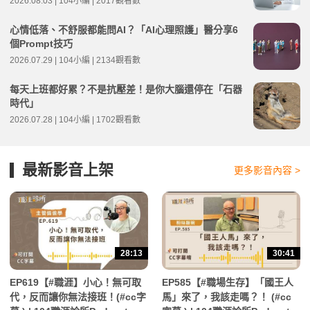
2026.08.03 | 104小編 | 2017觀看數
心情低落、不舒服都能問AI？「AI心理照護」醫分享6
個Prompt技巧
2026.07.29 | 104小編 | 2134觀看數
每天上班都好累？不是抗壓差！是你大腦還停在「石器
時代」
2026.07.28 | 104小編 | 1702觀看數
最新影音上架
更多影音內容 >
28:13
30:41
EP619【#職涯】小心！無可取
EP585【#職場生存】「國王人
代，反而讓你無法接班！(#cc字
馬」來了，我該走嗎？！ (#cc