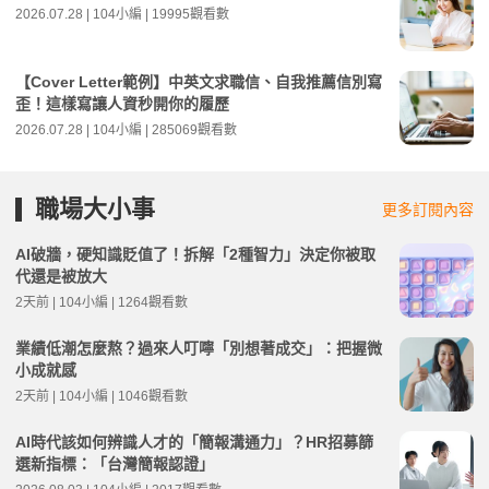
2026.07.28 | 104小編 | 19995觀看數
【Cover Letter範例】中英文求職信、自我推薦信別寫
歪！這樣寫讓人資秒開你的履歷
2026.07.28 | 104小編 | 285069觀看數
職場大小事
更多訂閱內容
AI破牆，硬知識貶值了！拆解「2種智力」決定你被取
代還是被放大
2天前 | 104小編 | 1264觀看數
業績低潮怎麼熬？過來人叮嚀「別想著成交」：把握微
小成就感
2天前 | 104小編 | 1046觀看數
AI時代該如何辨識人才的「簡報溝通力」？HR招募篩
選新指標：「台灣簡報認證」