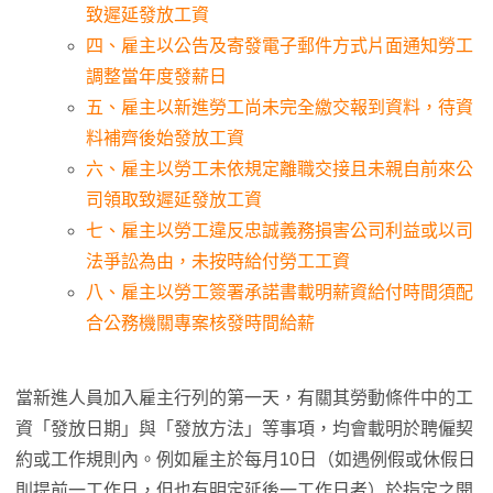
致遲延發放工資
四、雇主以公告及寄發電子郵件方式片面通知勞工
調整當年度發薪日
五、雇主以新進勞工尚未完全繳交報到資料，待資
料補齊後始發放工資
六、雇主以勞工未依規定離職交接且未親自前來公
司領取致遲延發放工資
七、雇主以勞工違反忠誠義務損害公司利益或以司
法爭訟為由，未按時給付勞工工資
八、雇主以勞工簽署承諾書載明薪資給付時間須配
合公務機關專案核發時間給薪
當新進人員加入雇主行列的第一天，有關其勞動條件中的工
資「發放日期」與「發放方法」等事項，均會載明於聘僱契
約或工作規則內。例如雇主於每月10日（如遇例假或休假日
則提前一工作日，但也有明定延後一工作日者）於指定之開