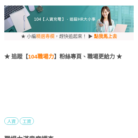
★ 小編
精選專欄
，趕快追起來！ ▶
點我馬上去
★
追蹤【
104職場力
】粉絲專頁、職場更給力 ★
人資
工資