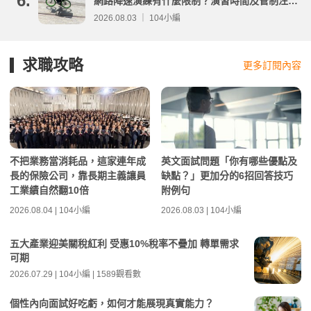
6.
網路降速演練有什麼限制？演習時間及管制注意
事項整理
2026.08.03 ｜ 104小編
求職攻略
更多訂閱內容
不把業務當消耗品，這家連年成
英文面試問題「你有哪些優點及
長的保險公司，靠長期主義讓員
缺點？」更加分的6招回答技巧
工業績自然翻10倍
附例句
2026.08.04 | 104小編
2026.08.03 | 104小編
五大產業迎美關稅紅利 受惠10%稅率不疊加 轉單需求
可期
2026.07.29 | 104小編 | 1589觀看數
個性內向面試好吃虧，如何才能展現真實能力？