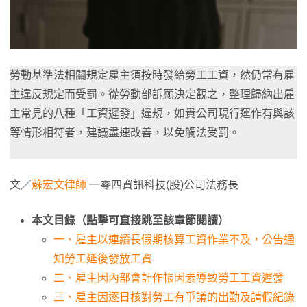
勞動基準法相關規定雇主須按時發給勞工工資，然仍常有雇
主違反規定而受罰。從勞動部訴願決定觀之，整理歸納出雇
主常見的八種「工資遲發」違規，如貴公司現行運作有與該
等情形相符者，建議盡速改善，以免觸法受罰。
文／
蘇宏文律師
一零四資訊科技(股)公司法務長
本文目錄（點擊可直接跳至該章節閱讀）
一、雇主以連續長假期核算工資作業不及，公告通
知勞工延後發放工資
二、雇主因內部會計作帳因素導致勞工工資遲發
三、雇主因逐日核對勞工有爭議的出勤及請假紀錄