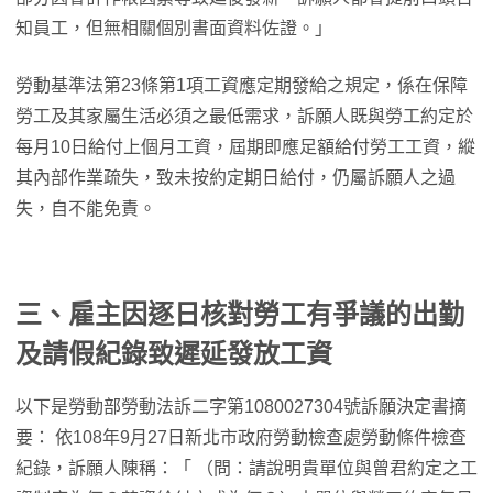
知員工，但無相關個別書面資料佐證。」
勞動基準法第23條第1項工資應定期發給之規定，係在保障
勞工及其家屬生活必須之最低需求，訴願人既與勞工約定於
每月10日給付上個月工資，屆期即應足額給付勞工工資，縱
其內部作業疏失，致未按約定期日給付，仍屬訴願人之過
失，自不能免責。
三、雇主因逐日核對勞工有爭議的出勤
及請假紀錄致遲延發放工資
以下是勞動部勞動法訴二字第1080027304號訴願決定書摘
要： 依108年9月27日新北市政府勞動檢查處勞動條件檢查
紀錄，訴願人陳稱：「 （問：請說明貴單位與曾君約定之工