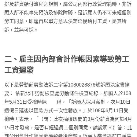
排及薪資給付流程之規劃，屬公司內部行政管理範疇，非訴
願人所不能事先預防及排除障礙，是訴願人仍不可未經個別
勞工同意，即逕自以單方意思決定延後給付工資，是其所
訴，並無可採。
二、雇主因內部會計作帳因素導致勞工
工資遲發
以下是勞動部勞動法訴二字第1080028876號訴願決定書摘
要： 依新北市勞動檢查處勞動條件檢查紀錄，訴願人於108
年5月31日受檢時陳 稱，「訴願人採月薪制，次月10日
遇假日延後以匯款方式一次性發放。」於108年6月11日受
檢時再表示，「（問：此次抽檢區間的3月份薪資為何於4月
15日才發薪，是否有經過員工個別同意，請說明。）答：此
部分因會計作帳因素導致延後發薪。訴願人都會提前口頭告