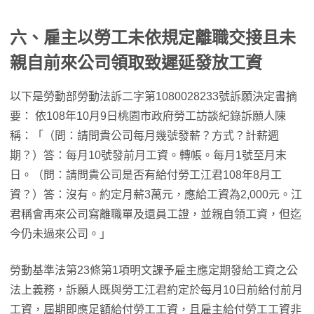
六、雇主以勞工未依規定離職交接且未
親自前來公司領取致遲延發放工資
以下是勞動部勞動法訴二字第1080028233號訴願決定書摘
要： 依108年10月9日桃園市政府勞工訪談紀錄訴願人陳
稱：「（問：請問貴公司每月幾號發薪？方式？計薪週
期？）答：每月10號發前月工資。轉帳。每月1號至月末
日。（問：請問貴公司是否有給付勞工江君108年8月工
資？）答：沒有。約定月薪3萬元，應給工資為2,000元。江
君稱會再來公司寫離職單及還員工證，並親自領工資，但迄
今仍未過來公司。」
勞動基準法第23條第1項明文課予雇主應定期發給工資之公
法上義務，訴願人既與勞工江君約定於每月10日前給付前月
工資，屆期即應足額給付勞工工資，且雇主給付勞工工資非