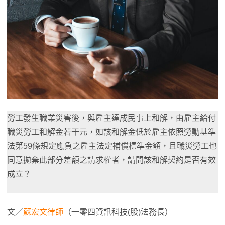
勞工發生職業災害後，與雇主達成民事上和解，由雇主給付
職災勞工和解金若干元，如該和解金低於雇主依照勞動基準
法第59條規定應負之雇主法定補償標準金額，且職災勞工也
同意拋棄此部分差額之請求權者，請問該和解契約是否有效
成立？
文／
蘇宏文律師
（一零四資訊科技(股)法務長）