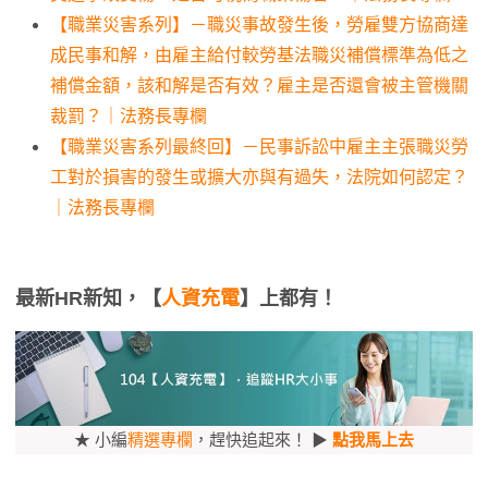
【職業災害系列】－職災事故發生後，勞雇雙方協商達
成民事和解，由雇主給付較勞基法職災補償標準為低之
補償金額，該和解是否有效？雇主是否還會被主管機關
裁罰？｜法務長專欄
【職業災害系列最終回】－民事訴訟中雇主主張職災勞
工對於損害的發生或擴大亦與有過失，法院如何認定？
｜法務長專欄
最新HR新知，【
人資充電
】上都有！
★ 小編
精選專欄
，趕快追起來！ ▶
點我馬上去