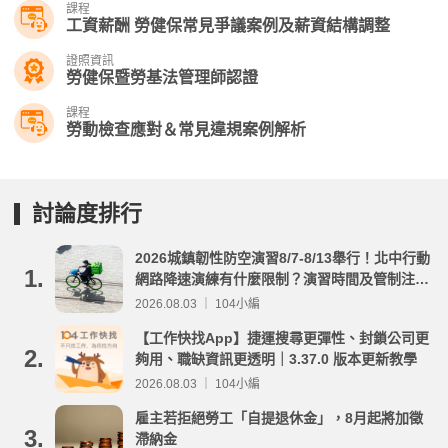
課程
工資薪酬 勞健保常見爭議案例及薪資結構調整
證照資訊
勞健保暨勞基法管理師認證
課程
勞動檢查應對＆常見違規案例解析
討論度排行
2026城鎮韌性防空演習8/7-8/13舉行！北中行動
1.
網路降速演練有什麼限制？演習時間及管制注意
事項整理
2026.08.03 ｜ 104小編
【工作快找App】捷運搜尋更彈性、封鎖公司更
2.
夠用、職缺資訊更透明｜3.37.0 版本更新教學
2026.08.03 ｜ 104小編
雇主若拒絕勞工「自提退休金」，8月起將加徵
3.
滯納金