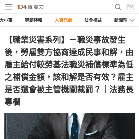
大小事
專題特輯
人資充電
法令權益
新聞現場
【職業災害系列】－職災事故發生
後，勞雇雙方協商達成民事和解，由
雇主給付較勞基法職災補償標準為低
之補償金額，該和解是否有效？雇主
是否還會被主管機關裁罰？｜法務長
專欄