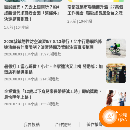
面試談完，先去上個廁所？約4
南部就業市場穩健升溫 27萬個
成新世代求職者會因「這條件」
工作機會 職缺成長居全台之冠
決定是否到職！
2天前 | 104小編
1天前 | 104小編
2026城鎮韌性防空演習8/7-8/13舉行！北中行動網路降
速演練有什麼限制？演習時間及管制注意事項整理
2026.08.03 | 104小編 | 15975觀看數
暑假打工當心踩雷！小七、全家違法又上榜 勞動部：加
盟店列輔導重點
2026.08.03 | 104小編 | 2145觀看數
企業實施「12歲以下育兒家長帶薪減工時」即給獎勵，
最快明年上路！
2026.07.31 | 104小編 | 1552觀看數
我要投稿
合作提案
著作權聲明