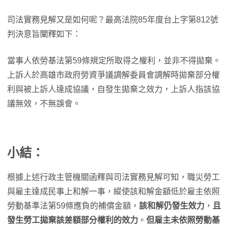
司法實務見解又是如何呢？最高法院85年度台上字第812號
判決意旨闡釋如下：
當事人依勞基法第59條規定所取得之權利，並非不得拋棄。
上訴人於高雄市政府勞資爭議調解委員會調解時拋棄部分權
利與被上訴人達成協議，自發生拋棄之效力，上訴人指該協
議無效，不無誤會。
小結：
根據上述行政主管機關函釋與司法實務見解可知，職災勞工
與雇主達成民事上和解一事，縱使該和解金額低於雇主依照
勞動基準法第59條應負的補償金額，
該和解仍發生效力
，
且
發生勞工拋棄該差額部分權利的效力
。
但雇主未依照勞動基