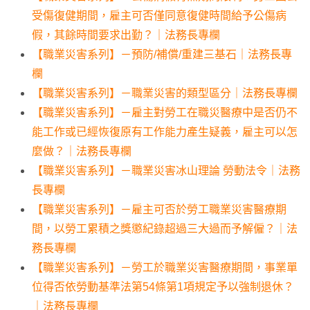
受傷復健期間，雇主可否僅同意復健時間給予公傷病
假，其餘時間要求出勤？｜法務長專欄
【職業災害系列】－預防/補償/重建三基石｜法務長專
欄
【職業災害系列】－職業災害的類型區分｜法務長專欄
【職業災害系列】－雇主對勞工在職災醫療中是否仍不
能工作或已經恢復原有工作能力產生疑義，雇主可以怎
麼做？｜法務長專欄
【職業災害系列】－職業災害冰山理論 勞動法令｜法務
長專欄
【職業災害系列】－雇主可否於勞工職業災害醫療期
間，以勞工累積之獎懲紀錄超過三大過而予解僱？｜法
務長專欄
【職業災害系列】－勞工於職業災害醫療期間，事業單
位得否依勞動基準法第54條第1項規定予以強制退休？
｜法務長專欄