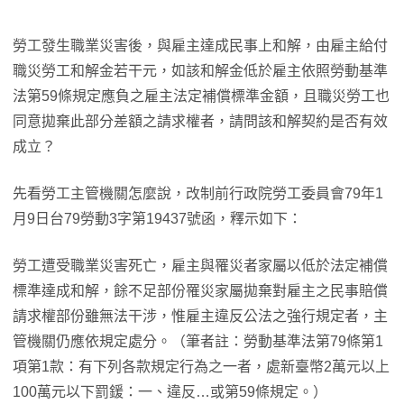
勞工發生職業災害後，與雇主達成民事上和解，由雇主給付
職災勞工和解金若干元，如該和解金低於雇主依照勞動基準
法第59條規定應負之雇主法定補償標準金額，且職災勞工也
同意拋棄此部分差額之請求權者，請問該和解契約是否有效
成立？
先看勞工主管機關怎麼說，改制前行政院勞工委員會79年1
月9日台79勞動3字第19437號函，釋示如下：
勞工遭受職業災害死亡，雇主與罹災者家屬以低於法定補償
標準達成和解，餘不足部份罹災家屬拋棄對雇主之民事賠償
請求權部份雖無法干涉，惟雇主違反公法之強行規定者，主
管機關仍應依規定處分。（筆者註：勞動基準法第79條第1
項第1款：有下列各款規定行為之一者，處新臺幣2萬元以上
100萬元以下罰鍰：一、違反…或第59條規定。）