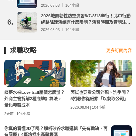
2026.08.03 ｜ 104小編
2026城鎮韌性防空演習8/7-8/13舉行！北中行動
6.
網路降速演練有什麼限制？演習時間及管制注意
事項整理
2026.08.03 ｜ 104小編
求職攻略
更多訂閱內容
談薪水被Low-ball壓價怎麼辦？
面試也要看公司外觀、洗手間？
外商主管拆解2種底牌計算法，
5招教你從細節「以貌取公司」
量化轉職成本
2026.08.04 | 104小編
2天前 | 104小編
你真的看懂JD了嗎？解析矽谷求職邏輯「先有職缺，再
有履歷」4區塊找出高薪籌碼