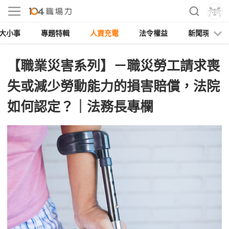
大小事
專題特輯
人資充電
法令權益
新聞現場
【職業災害系列】－職災勞工請求喪
失或減少勞動能力的損害賠償，法院
如何認定？｜法務長專欄