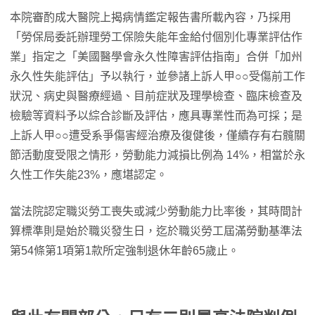
本院審酌成大醫院上揭病情鑑定報告書所載內容，乃採用
「勞保局委託辦理勞工保險失能年金給付個別化專業評估作
業」指定之「美國醫學會永久性障害評估指南」合併「加州
永久性失能評估」予以執行，並參諸上訴人甲○○受傷前工作
狀況、病史與醫療經過、目前症狀及理學檢查、臨床檢查及
檢驗等資料予以綜合診斷及評估，應具專業性而為可採；是
上訴人甲○○遭受系爭傷害經治療及復健後，僅續存有右髖關
節活動度受限之情形，勞動能力減損比例為 14%，相當於永
久性工作失能23%，應堪認定。
當法院認定職災勞工喪失或減少勞動能力比率後，其時間計
算標準則是始於職災發生日，迄於職災勞工屆滿勞動基準法
第54條第1項第1款所定強制退休年齡65歲止。