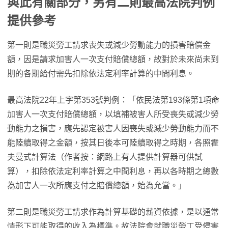
與此有關部分，另有二則最高法院判例
提供參考
第一則是職災勞工請求喪失或減少勞動能力的損害賠償金
額，因是請求加害人一次支付賠償總額，故對於未來尚未到
期的各期給付需先扣除依法定利率計算的中間利息。
最高法院22年上字第353號判例：「依民法第193條第1項命
加害人一次支付賠償總額，以填補被害人所受喪失或減少勞
動能力之損害，應先認定被害人因喪失或減少勞動能力而不
能陸續取得之金額，按其日後本可陸續取得之時期，各照霍
夫曼式計算法（作者按：網路上有人提供計算器可供試
算），扣除依法定利率計算之中間利息，再以各時期之總數
為加害人一次所應支付之賠償總額，始為允當。」
第二則是職災勞工請求作為計算基礎的薪資依據，是以通常
情形下可能取得的收入為標準。故法院會就職災勞工受侵害