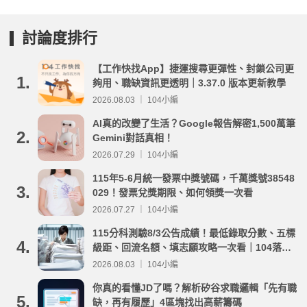
討論度排行
【工作快找App】捷運搜尋更彈性、封鎖公司更
1.
夠用、職缺資訊更透明｜3.37.0 版本更新教學
2026.08.03 ｜ 104小編
AI真的改變了生活？Google報告解密1,500萬筆
2.
Gemini對話真相！
2026.07.29 ｜ 104小編
115年5-6月統一發票中獎號碼，千萬獎號38548
3.
029！發票兌獎期限、如何領獎一次看
2026.07.27 ｜ 104小編
115分科測驗8/3公告成績！最低錄取分數、五標
4.
級距、回流名額、填志願攻略一次看｜104落點
分析
2026.08.03 ｜ 104小編
你真的看懂JD了嗎？解析矽谷求職邏輯「先有職
5.
缺，再有履歷」4區塊找出高薪籌碼