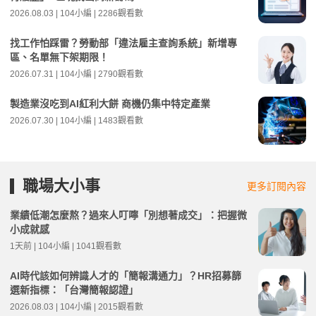
2026.08.03 | 104小編 | 2286觀看數
找工作怕踩雷？勞動部「違法雇主查詢系統」新增專
區、名單無下架期限！
2026.07.31 | 104小編 | 2790觀看數
製造業沒吃到AI紅利大餅 商機仍集中特定產業
2026.07.30 | 104小編 | 1483觀看數
職場大小事
更多訂閱內容
業績低潮怎麼熬？過來人叮嚀「別想著成交」：把握微
小成就感
1天前 | 104小編 | 1041觀看數
AI時代該如何辨識人才的「簡報溝通力」？HR招募篩
選新指標：「台灣簡報認證」
2026.08.03 | 104小編 | 2015觀看數