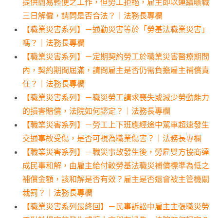
提供簡易輕便之工作，但勞工拒絕，雇主即以連續曠職
三日解僱，請問是否合法？｜法務長專欄
【職業災害系列】－通勤災害等於「勞基法職業災害」
嗎？｜法務長專欄
【職業災害系列】－定期契約勞工於職業災害醫療期間
內，契約期間屆滿，請問雇主是否仍需負擔雇主補償責
任？｜法務長專欄
【職業災害系列】－職災勞工請求喪失或減少勞動能力
的損害賠償，法院如何認定？｜法務長專欄
【職業災害系列】－勞工上下班應經途中駕車超速發生
交通事故受傷，是否可視為職業傷害？｜法務長專欄
【職業災害系列】－職災事故發生後，勞雇雙方協商達
成民事和解，由雇主給付較勞基法職災補償標準為低之
補償金額，該和解是否有效？雇主是否還會被主管機關
裁罰？｜法務長專欄
【職業災害系列最終回】－民事訴訟中雇主主張職災勞