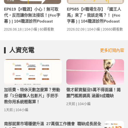
EP619【#職涯】小心！無可取
EP585【#職場生存】「國王人
代，反而讓你無法接班！(#cc字
馬」來了，我該走嗎？！ (#cc
幕 ) | 104職涯診所Podcast
字幕 ) | 104職涯診所Podcast
2026.06.18 | 104小編 | 60觀看數
2026.02.09 | 104小編 | 20660觀看數
人資充電
更多訂閱內容
加班費、特休天數怎麼算？勞動
徵才薪資擬沒5萬不得面議！揭
部「1分鐘懶人包影片」手把手
露門檻將調高 涵蓋9成職缺
教你用系統輕鬆算！
2天前 | 104小編
1天前 | 104小編
南部就業市場穩健升溫 27萬個工作機會 職缺成長居全