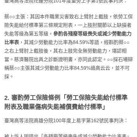
臺灣高等法院花蓮分院101年度重勞上字第1號民事判決：
蔡○○主張：其因本件職業災害致右上臂肘上截肢，依勞工保
險失能給付標準第三條規定附表，一上肢肘關節以上缺損者
失能等級為第五等級，
參酌各殘廢等級喪失或減少勞動能力
比率表
，其減少勞動能力比率為84.59%等語，經斟酌蔡○○
之右上臂肘上截肢後，其右上肢完全無勞動能力，堪認相
當。慈濟醫院出具之診斷證明書，亦同此認定。○○採石場辯
稱蔡○○主張其減少勞動能力比率84.59%過高云云，並不可
採。
2. 審酌勞工保險條例「勞工保險失能給付標準
附表及職業傷病失能補償費給付標準」
臺灣高等法院高雄分院100年度上易字第162號民事判決：
被上訴人固提出「各殘廢等級喪失或減少勞動能力比率表」