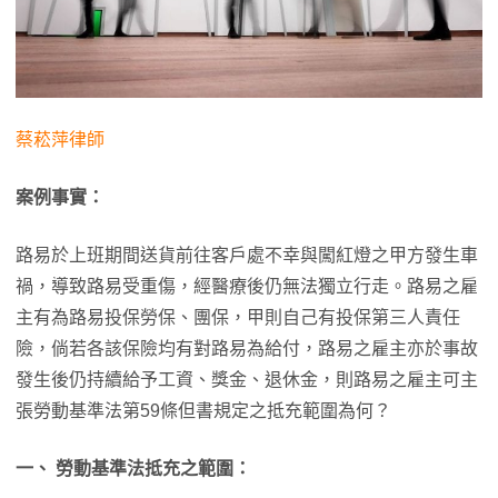
蔡菘萍律師
案例事實：
路易於上班期間送貨前往客戶處不幸與闖紅燈之甲方發生車
禍，導致路易受重傷，經醫療後仍無法獨立行走。路易之雇
主有為路易投保勞保、團保，甲則自己有投保第三人責任
險，倘若各該保險均有對路易為給付，路易之雇主亦於事故
發生後仍持續給予工資、獎金、退休金，則路易之雇主可主
張勞動基準法第59條但書規定之抵充範圍為何？
一、 勞動基準法抵充之範圍：