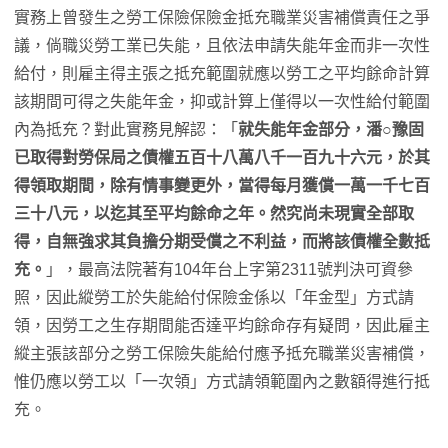
實務上曾發生之勞工保險保險金抵充職業災害補償責任之爭
議，倘職災勞工業已失能，且依法申請失能年金而非一次性
給付，則雇主得主張之抵充範圍就應以勞工之平均餘命計算
該期間可得之失能年金，抑或計算上僅得以一次性給付範圍
內為抵充？對此實務見解認：「
就失能年金部分，潘○豫固
已取得對勞保局之債權五百十八萬八千一百九十六元，於其
得領取期間，除有情事變更外，當得每月獲償一萬一千七百
三十八元，以迄其至平均餘命之年。然究尚未現實全部取
得，自無強求其負擔分期受償之不利益，而將該債權全數抵
充。
」，最高法院著有104年台上字第2311號判決可資參
照，因此縱勞工於失能給付保險金係以「年金型」方式請
領，因勞工之生存期間能否達平均餘命存有疑問，因此雇主
縱主張該部分之勞工保險失能給付應予抵充職業災害補償，
惟仍應以勞工以「一次領」方式請領範圍內之數額得進行抵
充。