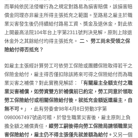
而單純依民法侵權行為之規定對路易為損害賠償，該損害賠
償金同理亦非雇主所得主張抵充之範圍。至路易之雇主於職
業災害發生後仍持續給付路易工資、獎金及退休金，對此依
上開最高法院104年台上字第2311號判決見解，原則上除退
休金外之其餘給付均得主張抵充。
二、 勞工尚未受領之保
險給付得否抵充？
如雇主主張經計算勞工可依勞工保險或團體保險取得若干之
保險金給付，雇主得否僅扣除該將來可得之保險給付而為職
業災害之補償？對此實務見解認：「
有關雇主全額支付之職
業災害補償，如勞資雙方於補償前已約定，勞工同意於領取
勞工保險給付或相關保險給付後，就抵充金額返還雇主，自
無不可。
」，此有勞委會98年4月8日勞動3字第
0980067497號函可稽，於發生職業災害後，雇主原則上負
擔全額之補償責任，
縱勞工嗣後得向勞工保險局請領職業災
害保險給付，雇主仍不得主張僅先就差額為給付。
又另一個