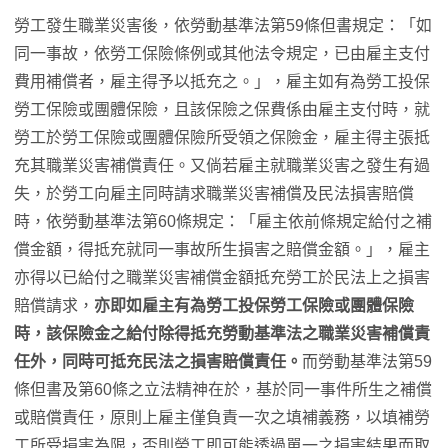
勞工發生職業災害後，依勞動基準法第59條但書規定：「如
同一事故，依勞工保險條例或其他法令規定，已由雇主支付
費用補償者，雇主得予以抵充之。」，雇主如有為勞工投保
勞工保險或團體保險，且該保險之保費係由雇主支付時，就
勞工於勞工保險或團體保險所受領之保險金，雇主得主張抵
充其職業災害補償責任。又倘若雇主就職業災害之發生有過
失，於勞工向雇主同時請求職業災害補償及民法損害賠償
時，依勞動基準法第60條規定：「雇主依前條規定給付之補
償金額，得抵充就同一事故所生損害之賠償金額。」，雇主
亦得以已給付之職業災害補償金額抵充勞工於民法上之損害
賠償請求，
亦即如雇主有為勞工投保勞工保險或團體保險
時，該保險金之給付除得抵充勞動基準法之職業災害補償責
任外，同時可抵充民法之損害賠償責任。
而勞動基準法第59
條但書及第60條之立法精神在於，基於同一事件所生之補償
或賠償責任，原則上雇主僅負責一次之填補義務，以填補勞
工所受損害為限，否則勞工即可能透過單一之損害結果而取