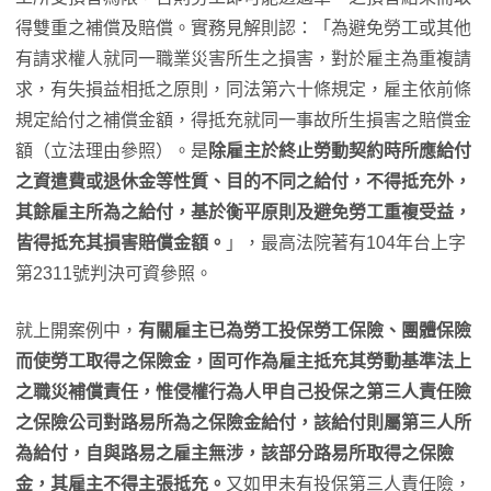
得雙重之補償及賠償。實務見解則認：「為避免勞工或其他
有請求權人就同一職業災害所生之損害，對於雇主為重複請
求，有失損益相抵之原則，同法第六十條規定，雇主依前條
規定給付之補償金額，得抵充就同一事故所生損害之賠償金
額（立法理由參照）。是
除雇主於終止勞動契約時所應給付
之資遣費或退休金等性質、目的不同之給付，不得抵充外，
其餘雇主所為之給付，基於衡平原則及避免勞工重複受益，
皆得抵充其損害賠償金額。
」，最高法院著有104年台上字
第2311號判決可資參照。
就上開案例中，
有關雇主已為勞工投保勞工保險、團體保險
而使勞工取得之保險金，固可作為雇主抵充其勞動基準法上
之職災補償責任，惟侵權行為人甲自己投保之第三人責任險
之保險公司對路易所為之保險金給付，該給付則屬第三人所
為給付，自與路易之雇主無涉，該部分路易所取得之保險
金，其雇主不得主張抵充。
又如甲未有投保第三人責任險，