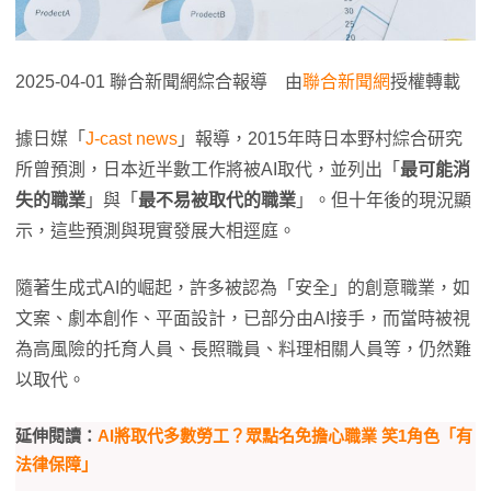
2025-04-01 聯合新聞網綜合報導 由
聯合新聞網
授權轉載
據日媒「
J-cast news
」報導，2015年時日本野村綜合研究
所曾預測，日本近半數工作將被AI取代，並列出「
最可能消
失的職業
」與「
最不易被取代的職業
」。但十年後的現況顯
示，這些預測與現實發展大相逕庭。
隨著生成式AI的崛起，許多被認為「安全」的創意職業，如
文案、劇本創作、平面設計，已部分由AI接手，而當時被視
為高風險的托育人員、長照職員、料理相關人員等，仍然難
以取代。
延伸閱讀：
AI將取代多數勞工？眾點名免擔心職業 笑1角色「有
法律保障」