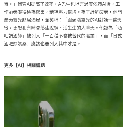
累。」儘管AI提高了效率，A先生也坦言過度依賴AI後，工
作節奏變得極為密集，精神壓力倍增。為了紓解疲勞，他開
始頻繁光顧居酒屋，並笑稱：「跟頭腦靈光的AI對話一整天
後，更想和有時會落漆脫線、活生生的人聊天。他認為「酒
吧調酒師」被列入「一百種不會被替代的職業」，而「日式
酒吧媽媽桑」應該也要列入其中才是。
更多【AI】相關議題