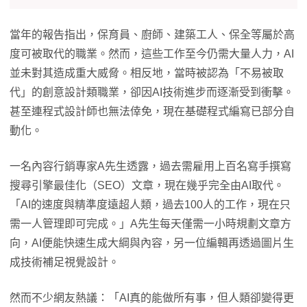
當年的報告指出，保育員、廚師、建築工人、保全等屬於高
度可被取代的職業。然而，這些工作至今仍需大量人力，AI
並未對其造成重大威脅。相反地，當時被認為「不易被取
代」的創意設計類職業，卻因AI技術進步而逐漸受到衝擊。
甚至連程式設計師也無法倖免，現在基礎程式編寫已部分自
動化。
一名內容行銷專家A先生透露，過去需雇用上百名寫手撰寫
搜尋引擎最佳化（SEO）文章，現在幾乎完全由AI取代。
「AI的速度與精準度遠超人類，過去100人的工作，現在只
需一人管理即可完成。」A先生每天僅需一小時規劃文章方
向，AI便能快速生成大綱與內容，另一位編輯再透過圖片生
成技術補足視覺設計。
然而不少網友熱議：「AI真的能做所有事，但人類卻變得更