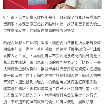
近年來，僑生留臺人數逐年攀升，政府除了放寬延長覓職居
留期限，亦滾動修正檢討評點制，進一步鼓勵更多優秀僑生
留在臺灣就業，共同促進臺灣的發展與繁榮。
為配合政府人口及移民政策，僑務委員會推動擴大培育及留
用僑生計畫，辦理一系列活動，並建置「僑生i就業─全球僑
臺商人才平臺」，讓僑生可以不受地域及時間的限制瀏覽上
萬筆僑生職缺，來自馬來西亞的馬同學表示：「透過此平臺
找到行銷企劃的職缺，歡迎學弟妹們善用相關資源，把握機
會爭取留臺工作！」網頁更提供評點制懶人包、職涯大補帖
等資訊，還沒找到求職方向的僑生可以進行生涯興趣測驗、
職業適性測驗，查看哪些是適合自己人格特質的行業、也可
以看畢業學長姐的分享，瞭解相關科系畢業生從事的行業
別，不知道如何撰寫履歷的僑生也可以使用「履歷診療