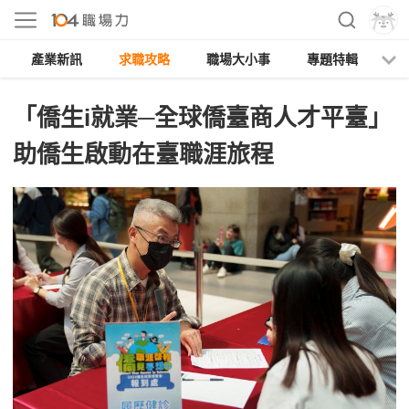
產業新訊
求職攻略
職場大小事
專題特輯
人
「僑生i就業─全球僑臺商人才平臺」
助僑生啟動在臺職涯旅程