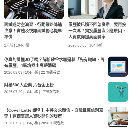
面試遇防空演習、行動網路降速
履歷被已讀不回怎麼辦，要再投
注意！實體及視訊面試務必提早
一次嗎？揭投履歷沒回應原因，
準備
人資教你提高面試率
2天前 | 104小編
2026.08.05 | 104小編
你真的看懂JD了嗎？解析矽谷求職邏輯「先有職缺，再
有履歷」4區塊找出高薪籌碼
2026.08.03 | 104小編 | 2279觀看數
財星500大企業 六台企上榜
2026.07.29 | 104小編 | 1775觀看數
【Cover Letter範例】中英文求職信、自我推薦信別寫
歪！這樣寫讓人資秒開你的履歷
2026.07.28 | 104小編 | 285028觀看數