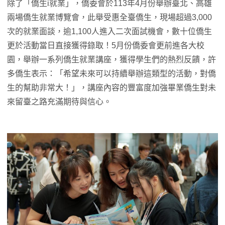
除了「僑生i就業」，僑委會於113年4月份舉辦臺北、高雄
兩場僑生就業博覽會，此舉受惠全臺僑生，現場超過3,000
次的就業面談，逾1,100人進入二次面試機會，數十位僑生
更於活動當日直接獲得錄取！5月份僑委會更前進各大校
園，舉辦一系列僑生就業講座，獲得學生們的熱烈反饋，許
多僑生表示：「希望未來可以持續舉辦這類型的活動，對僑
生的幫助非常大！」，講座內容的豐富度加強畢業僑生對未
來留臺之路充滿期待與信心。