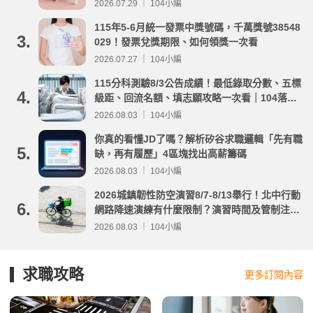
2026.07.29 ｜ 104小編
115年5-6月統一發票中獎號碼，千萬獎號38548
3.
029！發票兌獎期限、如何領獎一次看
2026.07.27 ｜ 104小編
115分科測驗8/3公告成績！最低錄取分數、五標
4.
級距、回流名額、填志願攻略一次看｜104落點
分析
2026.08.03 ｜ 104小編
你真的看懂JD了嗎？解析矽谷求職邏輯「先有職
5.
缺，再有履歷」4區塊找出高薪籌碼
2026.08.03 ｜ 104小編
2026城鎮韌性防空演習8/7-8/13舉行！北中行動
6.
網路降速演練有什麼限制？演習時間及管制注意
事項整理
2026.08.03 ｜ 104小編
求職攻略
更多訂閱內容