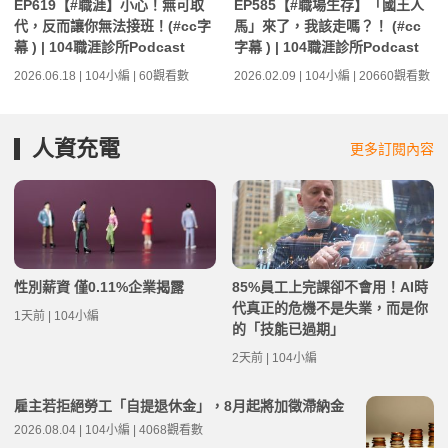
EP619【#職涯】小心！無可取
EP585【#職場生存】「國王人
代，反而讓你無法接班！(#cc字
馬」來了，我該走嗎？！ (#cc
幕 ) | 104職涯診所Podcast
字幕 ) | 104職涯診所Podcast
2026.06.18 | 104小編 | 60觀看數
2026.02.09 | 104小編 | 20660觀看數
人資充電
更多訂閱內容
性別薪資 僅0.11%企業揭露
85%員工上完課卻不會用！AI時
代真正的危機不是失業，而是你
1天前 | 104小編
的「技能已過期」
2天前 | 104小編
雇主若拒絕勞工「自提退休金」，8月起將加徵滯納金
2026.08.04 | 104小編 | 4068觀看數