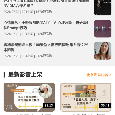
連3年登上黃仁勳GTC背板！台灣10所大學憑什麼霸榜
NVIDIA合作名單？
2026.07.30 | 104小編 | 1570觀看數
心情低落、不舒服都能問AI？「AI心理照護」醫分享6
個Prompt技巧
2026.07.29 | 104小編 | 2125觀看數
職場潛規則沒人教！00後新人慘被貼標籤 網吐槽：根
本陋習
2026.07.28 | 104小編 | 2126觀看數
最新影音上架
更多影音內容 >
28:13
30:41