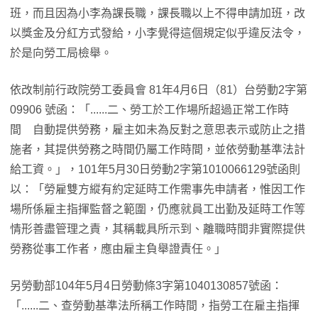
班，而且因為小李為課長職，課長職以上不得申請加班，改
以獎金及分紅方式發給，小李覺得這個規定似乎違反法令，
於是向勞工局檢舉。
依改制前行政院勞工委員會 81年4月6日（81）台勞動2字第
09906 號函：「......二、勞工於工作場所超過正常工作時
間 自動提供勞務，雇主如未為反對之意思表示或防止之措
施者，其提供勞務之時間仍屬工作時間，並依勞動基準法計
給工資。」，101年5月30日勞動2字第1010066129號函則
以：「勞雇雙方縱有約定延時工作需事先申請者，惟因工作
場所係雇主指揮監督之範圍，仍應就員工出勤及延時工作等
情形善盡管理之責，其稱載具所示到、離職時間非實際提供
勞務從事工作者，應由雇主負舉證責任。」
另勞動部104年5月4日勞動條3字第1040130857號函：
「......二、查勞動基準法所稱工作時間，指勞工在雇主指揮