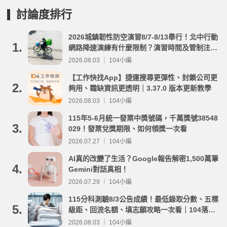
討論度排行
2026城鎮韌性防空演習8/7-8/13舉行！北中行動
1.
網路降速演練有什麼限制？演習時間及管制注意
事項整理
2026.08.03 ｜ 104小編
【工作快找App】捷運搜尋更彈性、封鎖公司更
2.
夠用、職缺資訊更透明｜3.37.0 版本更新教學
2026.08.03 ｜ 104小編
115年5-6月統一發票中獎號碼，千萬獎號38548
3.
029！發票兌獎期限、如何領獎一次看
2026.07.27 ｜ 104小編
AI真的改變了生活？Google報告解密1,500萬筆
4.
Gemini對話真相！
2026.07.29 ｜ 104小編
115分科測驗8/3公告成績！最低錄取分數、五標
5.
級距、回流名額、填志願攻略一次看｜104落點
分析
2026.08.03 ｜ 104小編