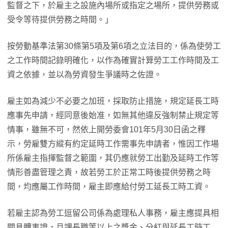
監督之下，於雇主之設施內場所或指定之場所，提供勞務或
受令等待提供勞務之時間。」
按勞動基準法第30條第5項及第6項之立法目的，係為使勞工
之工作時間記錄明確化，以作為確實計算勞工工作時間及工
資之依據，並以為勞資發生爭議時之佐證。
雇主如為減少不必要之加班，採取防止措施，規定延長工時
應事先申請，經同意後始准，如無其他違反強制禁止規定等
情事，雖無不可，然依上開勞委會101年5月30日函之釋
示，勞雇雙方縱有約定延時工作需事先申請者，惟因工作場
所係雇主指揮監督之範圍，其仍應就勞工出勤及延時工作等
情形善盡管理之責，故若勞工於正常工時後提供勞務之時
間，均應屬工作時間，雇主即應給付勞工延長工時工資。
若雇主認為勞工逗留公司係為處理私人事務，雇主應提具相
關具體事證，且課長職等以上之獎金、分紅與延長工時工