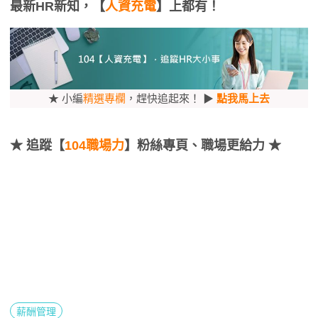
最新HR新知，【
人資充電
】上都有！
★ 小編
精選專欄
，趕快追起來！ ▶
點我馬上去
★
追蹤【
104職場力
】粉絲專頁、職場更給力 ★
薪酬管理