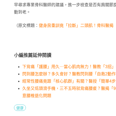
早尋求專業骨科醫師的建議，進一步檢查是否有肩關節
動到老。
（原文標題：
健身房重訓竟「拉斷」二頭肌！骨科醫揭
小編推薦延伸閱讀
下背痛「護腰」用久⋯當心肌肉無力！醫教「3招
閃到腰怎麼辦？多久會好？醫教閃到腰「自救2動作
經常性腰痛竟跟「核心肌群」有關？醫授「簡單4
久坐又低頭滑手機，三不五時就背痛腰痠？醫揭「
意腰椎退化問題
健康