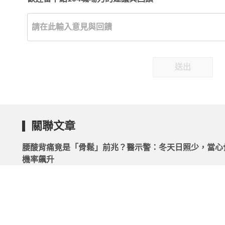
送出
關聯文章
腰酸背痛竟是「骨鬆」前兆？醫示警：冬天日照少，當心
機率飆升
2026.02.10 | 104小編 | 1534觀看數
「肌腱炎」只要多休息就會自己好嗎？7個QA帶你認識肌
是什麼！
2026.05.18 | 104小編 | 2489觀看數