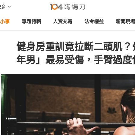
更多
小事
專題特輯
人資充電
法令權益
新聞現場
健身房重訓竟拉斷二頭肌？
年男」最易受傷，手臂過度