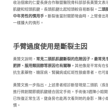
收治個案的仁愛長庚合作聯盟醫院骨科部部長黃贊文表
肌腱和短頭肌腱，長頭肌腱比起短頭較容易斷裂。
二頭
中年男性的慣用手，
斷裂後當肘關節彎曲時，上臂會出現
一樣腫大的情形。
手臂過度使用是斷裂主因
黃贊文說明，
常見二頭肌肌腱斷裂的危險因子，最常見
肥胖、服用類固醇等原因也有關聯，
其他像是平常有在使用
抗生素藥物、糖尿病、腎臟病或紅斑性狼瘡患者，也可
黃贊文進一步指出，上述患者經診斷發現是二頭肌（長
進行微創關節鏡肌腱縫合固定手術。手術後3週陳小姐
已恢復正常生活，健身房也能再次看到她的身影，陳小
慣。