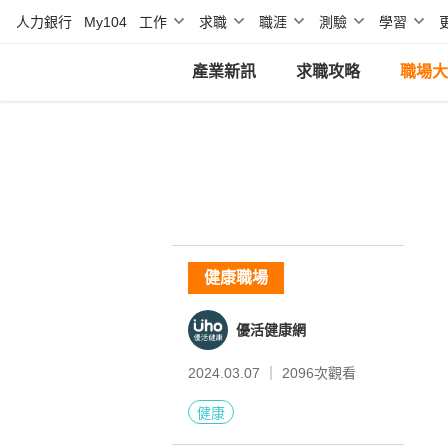
人力銀行
My104
工作
求職
職涯
測驗
學習
產業新訊
求職攻略
職場大
健康職場
優活健康網
2024.03.07 ｜
2096
次觀看
健康