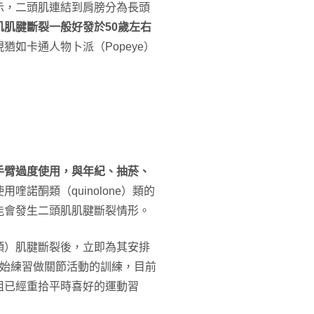
示，二頭肌連結到肩膀分為長頭
肌肌腱斷裂一般好發於50歲左右
猶如卡通人物卜派（Popeye）
手臂過度使用，與年紀、抽菸、
喹諾酮類（quinolone）類的
能會發生二頭肌肌腱斷裂情形。
頭）肌腱斷裂後，立即為其安排
開始練習做關節活動的訓練，目前
姐已經重拾平時喜好的運動習