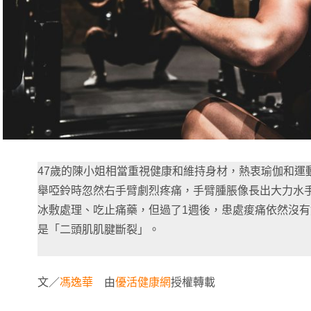
47歲的陳小姐相當重視健康和維持身材，熱衷瑜伽和運
舉啞鈴時忽然右手臂劇烈疼痛，手臂腫脹像長出大力水
冰敷處理、吃止痛藥，但過了1週後，患處痠痛依然沒
是「二頭肌肌腱斷裂」。
文／
馮逸華
由
優活健康網
授權轉載