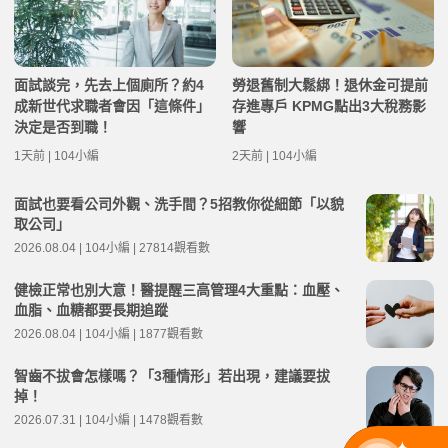
面試談完，先去上個廁所？約4
勞退舊制大鬆綁！退休金可提前
成新世代求職者會因「這條件」
存進專戶 KPMG點出3大稅務影
決定是否到職！
響
1天前 | 104小編
2天前 | 104小編
面試也要看公司外觀、洗手間？5招教你從細節「以貌
取公司」
2026.08.04 | 104小編 | 27814觀看數
健檢正常也別大意！醫提醒三高管理4大重點：血壓、
血脂、血糖都要長期追蹤
2026.08.04 | 104小編 | 1877觀看數
智齒不拔會怎樣嗎？「3種情形」若出現，建議要拔
掉！
2026.07.31 | 104小編 | 1478觀看數