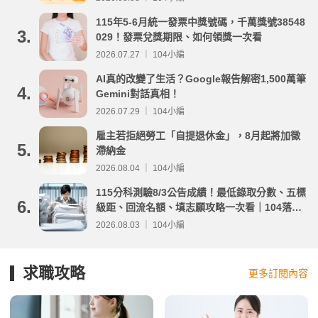
115年5-6月統一發票中獎號碼，千萬獎號38548
3.
029！發票兌獎期限、如何領獎一次看
2026.07.27 ｜ 104小編
AI真的改變了生活？Google報告解密1,500萬筆
4.
Gemini對話真相！
2026.07.29 ｜ 104小編
雇主若拒絕勞工「自提退休金」，8月起將加徵
5.
滯納金
2026.08.04 ｜ 104小編
115分科測驗8/3公告成績！最低錄取分數、五標
6.
級距、回流名額、填志願攻略一次看｜104落點
分析
2026.08.03 ｜ 104小編
求職攻略
更多訂閱內容