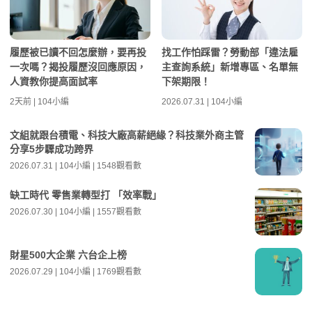
履歷被已讀不回怎麼辦，要再投
找工作怕踩雷？勞動部「違法雇
一次嗎？揭投履歷沒回應原因，
主查詢系統」新增專區、名單無
人資教你提高面試率
下架期限！
2天前 | 104小編
2026.07.31 | 104小編
文組就跟台積電、科技大廠高薪絕緣？科技業外商主管
分享5步驟成功跨界
2026.07.31 | 104小編 | 1548觀看數
缺工時代 零售業轉型打 「效率戰」
2026.07.30 | 104小編 | 1557觀看數
財星500大企業 六台企上榜
2026.07.29 | 104小編 | 1769觀看數