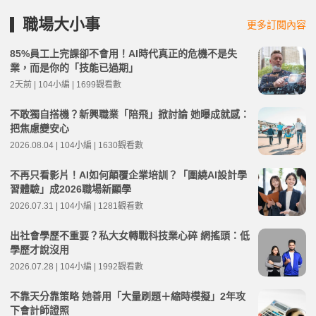
職場大小事
更多訂閱內容
85%員工上完課卻不會用！AI時代真正的危機不是失
業，而是你的「技能已過期」
2天前 | 104小編 | 1699觀看數
不敢獨自搭機？新興職業「陪飛」掀討論 她曝成就感：
把焦慮變安心
2026.08.04 | 104小編 | 1630觀看數
不再只看影片！AI如何顛覆企業培訓？「圍繞AI設計學
習體驗」成2026職場新顯學
2026.07.31 | 104小編 | 1281觀看數
出社會學歷不重要？私大女轉戰科技業心碎 網搖頭：低
學歷才說沒用
2026.07.28 | 104小編 | 1992觀看數
不靠天分靠策略 她善用「大量刷題＋縮時模擬」2年攻
下會計師證照