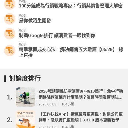
課程
100分鐘成為行銷戰略專家：行銷與銷售管理大解密
課程
黛你做陌生開發
課程
制霸Google排行 讓消費者一眼找到你
課程
精準掌握成交心法，解決銷售五大難題【05/29】-線
上直播
討論度排行
2026城鎮韌性防空演習8/7-8/13舉行！北中行動
1.
網路降速演練有什麼限制？演習時間及管制注意
事項整理
2026.08.03 ｜ 104小編
【工作快找App】捷運搜尋更彈性、封鎖公司更
2.
夠用、職缺資訊更透明｜3.37.0 版本更新教學
2026.08.03 ｜ 104小編