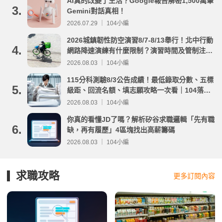
AI真的改變了生活？Google報告解密1,500萬筆
3.
Gemini對話真相！
2026.07.29 ｜ 104小編
2026城鎮韌性防空演習8/7-8/13舉行！北中行動
4.
網路降速演練有什麼限制？演習時間及管制注意
事項整理
2026.08.03 ｜ 104小編
115分科測驗8/3公告成績！最低錄取分數、五標
5.
級距、回流名額、填志願攻略一次看｜104落點
分析
2026.08.03 ｜ 104小編
你真的看懂JD了嗎？解析矽谷求職邏輯「先有職
6.
缺，再有履歷」4區塊找出高薪籌碼
2026.08.03 ｜ 104小編
求職攻略
更多訂閱內容