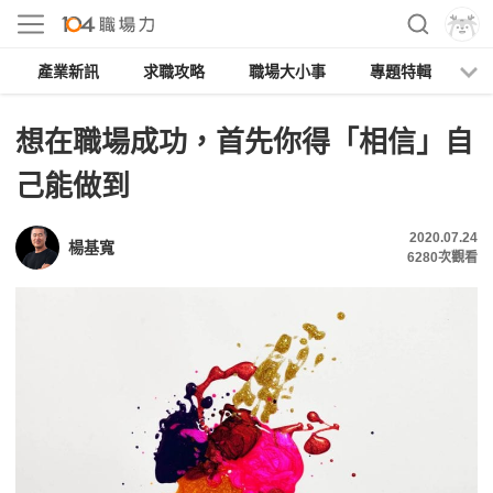
產業新訊
求職攻略
職場大小事
專題特輯
人
想在職場成功，首先你得「相信」自
己能做到
2020.07.24
楊基寬
6280
次觀看