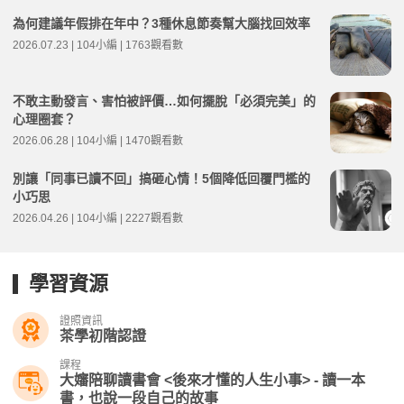
為何建議年假排在年中？3種休息節奏幫大腦找回效率
2026.07.23 | 104小編 | 1763觀看數
不敢主動發言、害怕被評價…如何擺脫「必須完美」的
心理圈套？
2026.06.28 | 104小編 | 1470觀看數
別讓「同事已讀不回」搞砸心情！5個降低回覆門檻的
小巧思
2026.04.26 | 104小編 | 2227觀看數
學習資源
證照資訊
茶學初階認證
課程
大嬸陪聊讀書會 <後來才懂的人生小事> - 讀一本
書，也說一段自己的故事