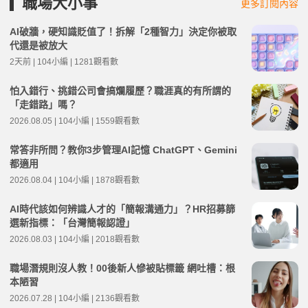
職場大小事
更多訂閱內容
AI破牆，硬知識貶值了！拆解「2種智力」決定你被取
代還是被放大
2天前 | 104小編 | 1281觀看數
怕入錯行、挑錯公司會搞爛履歷？職涯真的有所謂的
「走錯路」嗎？
2026.08.05 | 104小編 | 1559觀看數
常答非所問？教你3步管理AI記憶 ChatGPT、Gemini
都適用
2026.08.04 | 104小編 | 1878觀看數
AI時代該如何辨識人才的「簡報溝通力」？HR招募篩
選新指標：「台灣簡報認證」
2026.08.03 | 104小編 | 2018觀看數
職場潛規則沒人教！00後新人慘被貼標籤 網吐槽：根
本陋習
2026.07.28 | 104小編 | 2136觀看數