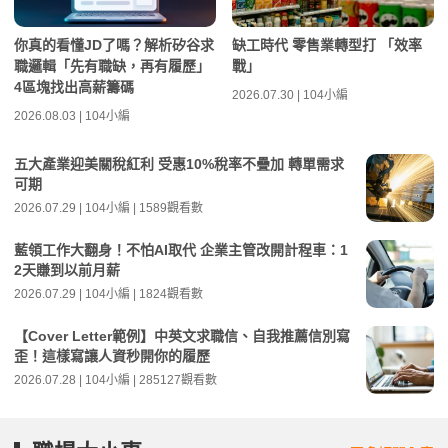
你真的看懂JD了嗎？解析矽谷求
缺工時代 零售業轉型打 「效率
職邏輯「先有職缺，再有履歷」
戰」
4區塊找出高薪籌碼
2026.07.30 | 104小編
2026.08.03 | 104小編
五大產業迎美關稅紅利 受惠10%稅率不疊加 轉單需求
可期
2026.07.29 | 104小編 | 1589觀看數
藍領工作大翻身！不怕AI取代 企業主管改開計程車：1
2天賺到以前月薪
2026.07.29 | 104小編 | 1824觀看數
【Cover Letter範例】中英文求職信、自我推薦信別寫
歪！這樣寫讓人資秒開你的履歷
2026.07.28 | 104小編 | 285127觀看數