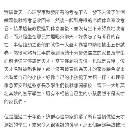
實驗當天，心理學家就發所有的考卷下去，發下去做了半個
鐘頭後就將考卷收回來，然後一起到旁邊的老師休息室改考
卷。結果這些教授進到休息室後，並沒有坐下來認真地改考
卷，而只是坐在那兒抽煙喝茶聊天，好像忘了有考卷的存
在；半個鐘頭之後他們就從一大疊考卷當中隨便抽出五份試
卷，然後就煞有其事的走到情緒十分緊張焦慮的家長及學生
面前準備宣佈誰是天才，當宣佈到第五位，也就是最後一位
天才名額被唱名後，那些沒有被宣佈為天才的家長臉色凝重
地看著自己的小孩，好像自己的小孩犯了大錯一樣，心理學
家急著安慰這些家長及學生們後就離開學校，留下一大堆莫
名其妙的無辜學生，還有不相信自己生的小孩居然不是天才
的家長們。
但是經過二十年後，這群心理學家追蹤了所有當初做過天才
測試的學生，結果令人很驚訝的發現，那五個無緣無故被冠