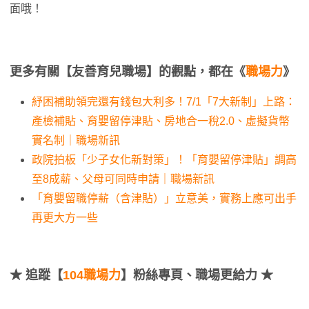
面哦！
更多有關【友善育兒職場】的觀點，都在《
職場力
》
紓困補助領完還有錢包大利多！7/1「7大新制」上路：
產檢補貼、育嬰留停津貼、房地合一稅2.0、虛擬貨幣
實名制｜職場新訊
政院拍板「少子女化新對策」！「育嬰留停津貼」調高
至8成薪、父母可同時申請｜職場新訊
「育嬰留職停薪（含津貼）」立意美，實務上應可出手
再更大方一些
★
追蹤【
104職場力
】粉絲專頁、職場更給力 ★