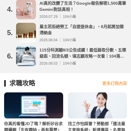
AI真的改變了生活？Google報告解密1,500萬筆
4.
Gemini對話真相！
2026.07.29 ｜ 104小編
雇主若拒絕勞工「自提退休金」，8月起將加徵
5.
滯納金
2026.08.04 ｜ 104小編
115分科測驗8/3公告成績！最低錄取分數、五標
6.
級距、回流名額、填志願攻略一次看｜104落點
分析
2026.08.03 ｜ 104小編
求職攻略
更多訂閱內容
你真的看懂JD了嗎？解析矽谷求
找工作怕踩雷？勞動部「違法雇
職邏輯「先有職缺，再有履歷」
主查詢系統」新增專區、名單無