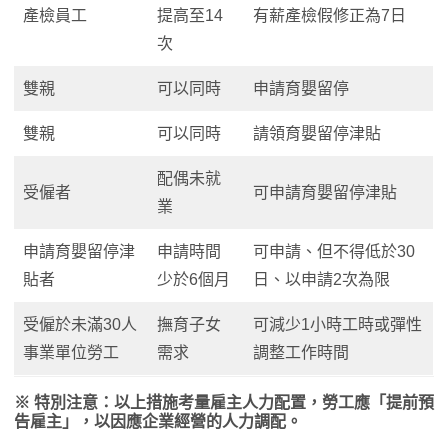
產檢員工
提高至14
有薪產檢假修正為7日
次
雙親
可以同時
申請育嬰留停
雙親
可以同時
請領育嬰留停津貼
配偶未就
受僱者
可申請育嬰留停津貼
業
申請育嬰留停津
申請時間
可申請、但不得低於30
貼者
少於6個月
日、以申請2次為限
受僱於未滿30人
撫育子女
可減少1小時工時或彈性
事業單位勞工
需求
調整工作時間
※ 特別注意：以上措施考量雇主人力配置，勞工應「提前預
告雇主」，以因應企業經營的人力調配。