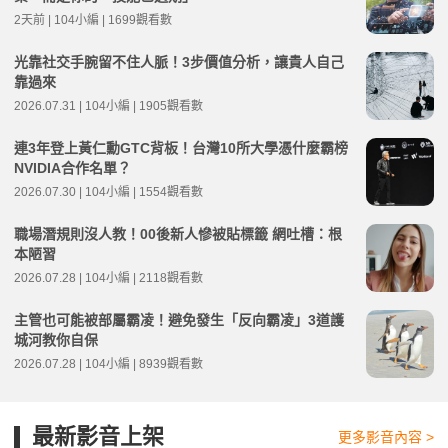
2天前 | 104小編 | 1699觀看數
光靠社交手腕留不住人脈！3步價值分析，讓貴人自己
靠過來
2026.07.31 | 104小編 | 1905觀看數
連3年登上黃仁勳GTC背板！台灣10所大學憑什麼霸榜
NVIDIA合作名單？
2026.07.30 | 104小編 | 1554觀看數
職場潛規則沒人教！00後新人慘被貼標籤 網吐槽：根
本陋習
2026.07.28 | 104小編 | 2118觀看數
主管也可能被部屬霸凌！避免發生「反向霸凌」3道護
城河教你自保
2026.07.28 | 104小編 | 8939觀看數
最新影音上架
更多影音內容 >