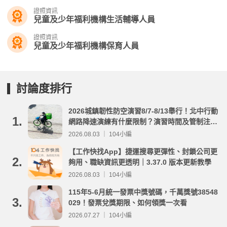
證照資訊
兒童及少年福利機構生活輔導人員
證照資訊
兒童及少年福利機構保育人員
討論度排行
2026城鎮韌性防空演習8/7-8/13舉行！北中行動
1.
網路降速演練有什麼限制？演習時間及管制注意
事項整理
2026.08.03 ｜ 104小編
【工作快找App】捷運搜尋更彈性、封鎖公司更
2.
夠用、職缺資訊更透明｜3.37.0 版本更新教學
2026.08.03 ｜ 104小編
115年5-6月統一發票中獎號碼，千萬獎號38548
3.
029！發票兌獎期限、如何領獎一次看
2026.07.27 ｜ 104小編