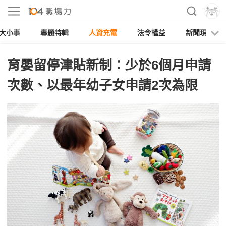
大小事
專題特輯
人資充電
法令權益
新聞現場
育嬰留停津貼新制：少於6個月申請
次數、以最年幼子女申請2次為限