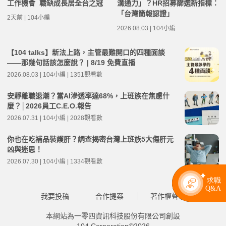
工作機會 職缺成長居全台之冠
溝通力」？HR招募篩選新指標：
「台灣簡報認證」
2天前 | 104小編
2026.08.03 | 104小編
【104 talks】新法上路，主管最難開口的四種面談
——那幾句話該怎麼說？ | 8/19 免費直播
2026.08.03 | 104小編 | 1351觀看數
安靜離職退潮？當AI滲透率達68%，上班族在焦慮什
麼？│2026員工C.E.O.報告
2026.07.31 | 104小編 | 2028觀看數
你也在吃補品裝護肝？調查揭密台灣上班族5大傷肝元
凶與迷思！
2026.07.30 | 104小編 | 1334觀看數
我要投稿
合作提案
著作權聲明
本網站為一零四資訊科技股份有限公司創設