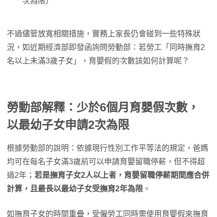
次為限）
不過儘管放寬相關措施，實務上家長仍會碰到一些特殊狀
況，如近期經濟部即發函詢問勞動部：若勞工「同時撫育2
名以上未滿3歲子女」，育嬰假的次數該如何計算呢？
勞動部解釋：少於6個月育嬰假次數，
以最幼子女申請2次為限
根據勞動部的說明：依據現行性別工作平等法的規定，爸媽
均可在每名子女滿3歲前可以申請育嬰留職停薪，但不得超
過2年；
若是撫育子女2人以上者，育嬰留職停薪期間應合併
計算，且最長以最幼子女受撫育2年為限
。
如撫育子女的時間重疊，受僱勞工同時需使用育嬰假來撫育