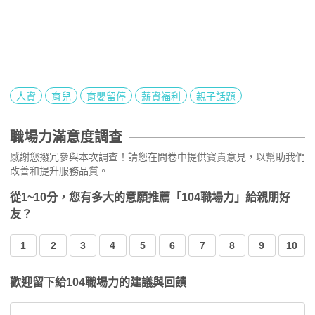
人資
育兒
育嬰留停
薪資福利
親子話題
職場力滿意度調查
感謝您撥冗參與本次調查！請您在問卷中提供寶貴意見，以幫助我們
改善和提升服務品質。
從1~10分，您有多大的意願推薦「104職場力」給親朋好
友？
1
2
3
4
5
6
7
8
9
10
歡迎留下給104職場力的建議與回饋