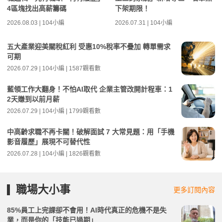
4區塊找出高薪籌碼
下架期限！
2026.08.03 | 104小編
2026.07.31 | 104小編
五大產業迎美關稅紅利 受惠10%稅率不疊加 轉單需求
可期
2026.07.29 | 104小編 | 1587觀看數
藍領工作大翻身！不怕AI取代 企業主管改開計程車：1
2天賺到以前月薪
2026.07.29 | 104小編 | 1799觀看數
中高齡求職不再卡關！破解面試 7 大常見題：用「手機
影音履歷」展現不可替代性
2026.07.28 | 104小編 | 1826觀看數
職場大小事
更多訂閱內容
85%員工上完課卻不會用！AI時代真正的危機不是失
業，而是你的「技能已過期」