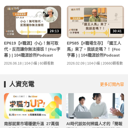
28:13
30:41
EP619【#職涯】小心！無可取
EP585【#職場生存】「國王人
代，反而讓你無法接班！(#cc字
馬」來了，我該走嗎？！ (#cc
幕 ) | 104職涯診所Podcast
字幕 ) | 104職涯診所Podcast
2026.06.18 | 104小編 | 60觀看數
2026.02.09 | 104小編 | 20660觀看數
人資充電
更多訂閱內容
南部就業市場穩健升溫 27萬個
AI時代該如何辨識人才的「簡報