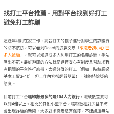
找打工平台推薦 - 用對平台找到好打工
避免打工詐騙
這幾年利用在家工作、高薪打工的幌子進行對學生的詐騙真
的防不慎防，可以看到Dcard的這篇文章「
求職者請小心 已
多人被騙
」，就可以知道很多人利用打工的名義詐騙，手法
層出不窮。最好避開的方法就是選擇安心有制度且幫助求職
者把關的平台進行應徵，太過好賺的打工（例如：時薪超過
基本工資3~4倍，但工作內容卻輕鬆簡單），請抱持懷疑的
態度。
目前打工平台
職缺數最多的是104人力銀行
，職缺數差異可
以到
4倍
以上。相比於其他小型平台，職缺數相對少且不時
會出現詐騙的新聞，大多對求職者沒有保障，不建議還無法