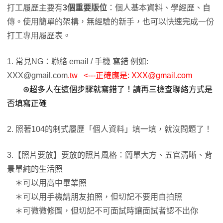
打工履歷主要有
3個重要版位
：個人基本資料、學經歷、自
傳。使用簡單的架構，無經驗的新手，也可以快速完成一份
打工專用履歷表。
1. 常見NG：聯絡 email / 手機 寫錯 例如:
XXX@gmail.com
.tw <---正確應是:
XXX@gmail.com
⊛超多人在這個步驟就寫錯了！請再三檢查聯絡方式是
否填寫正確
2. 照著104的制式履歷「個人資料」填一填，就沒問題了！
3.【照片要放】要放的照片風格：簡單大方、五官清晰、背
景單純的生活照
＊可以用高中畢業照
＊可以用手機請朋友拍照，但切記不要用自拍照
＊可微微修圖，但切記不可面試時讓面試者認不出你