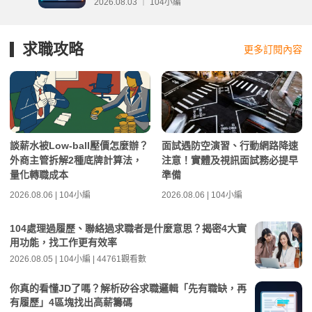
2026.08.03 ｜ 104小編
求職攻略
更多訂閱內容
談薪水被Low-ball壓價怎麼辦？
面試遇防空演習、行動網路降速
外商主管拆解2種底牌計算法，
注意！實體及視訊面試務必提早
量化轉職成本
準備
2026.08.06 | 104小編
2026.08.06 | 104小編
104處理過履歷、聯絡過求職者是什麼意思？揭密4大實
用功能，找工作更有效率
2026.08.05 | 104小編 | 44761觀看數
你真的看懂JD了嗎？解析矽谷求職邏輯「先有職缺，再
有履歷」4區塊找出高薪籌碼