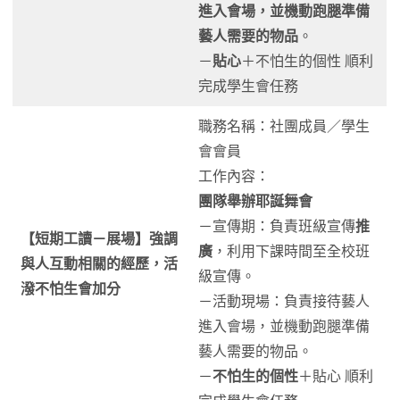
進入會場，並機動跑腿準備
藝人需要的物品
。
－
貼心
＋不怕生的個性 順利
完成學生會任務
職務名稱：社團成員／學生
會會員
工作內容：
團隊舉辦耶誕舞會
－宣傳期：負責班級宣傳
推
【短期工讀－展場】強調
廣
，利用下課時間至全校班
與人互動相關的經歷，活
級宣傳。
潑不怕生會加分
－活動現場：負責接待藝人
進入會場，並機動跑腿準備
藝人需要的物品。
－
不怕生的個性
＋貼心 順利