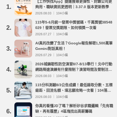
【工作快找App】捷運搜尋更彈性、封鎖公司更
1.
夠用、職缺資訊更透明｜3.37.0 版本更新教學
2026.08.03 ｜ 104小編
115年5-6月統一發票中獎號碼，千萬獎號38548
2.
029！發票兌獎期限、如何領獎一次看
2026.07.27 ｜ 104小編
AI真的改變了生活？Google報告解密1,500萬筆
3.
Gemini對話真相！
2026.07.29 ｜ 104小編
2026城鎮韌性防空演習8/7-8/13舉行！北中行動
4.
網路降速演練有什麼限制？演習時間及管制注意
事項整理
2026.08.03 ｜ 104小編
115分科測驗8/3公告成績！最低錄取分數、五標
5.
級距、回流名額、填志願攻略一次看｜104落點
分析
2026.08.03 ｜ 104小編
你真的看懂JD了嗎？解析矽谷求職邏輯「先有職
6.
缺，再有履歷」4區塊找出高薪籌碼