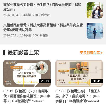
面試也要看公司外觀、洗手間？5招教你從細節「以貌
取公司」
2026.08.04 | 104小編 | 27858觀看數
文組就跟台積電、科技大廠高薪絕緣？科技業外商主管
分享5步驟成功跨界
2026.07.31 | 104小編 | 1604觀看數
最新影音上架
更多影音內容 >
28:13
30:41
EP619【#職涯】小心！無可取
EP585【#職場生存】「國王人
代，反而讓你無法接班！(#cc字
馬」來了，我該走嗎？！ (#cc
幕 ) | 104職涯診所Podcast
字幕 ) | 104職涯診所Podcast