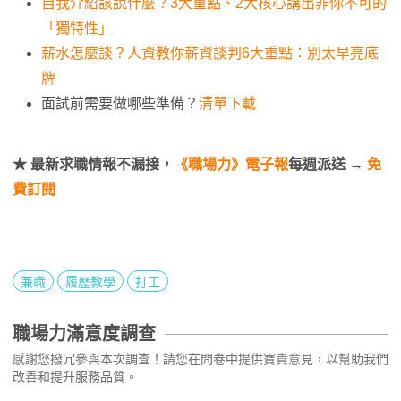
自我介紹該說什麼？3大重點、2大核心講出非你不可的
「獨特性」
薪水怎麼談？人資教你薪資談判6大重點：別太早亮底
牌
面試前需要做哪些準備？
清單下載
★ 最新求職情報不漏接，
《職場力》電子報
每週派送 →
免
費訂閱
兼職
履歷教學
打工
職場力滿意度調查
感謝您撥冗參與本次調查！請您在問卷中提供寶貴意見，以幫助我們
改善和提升服務品質。