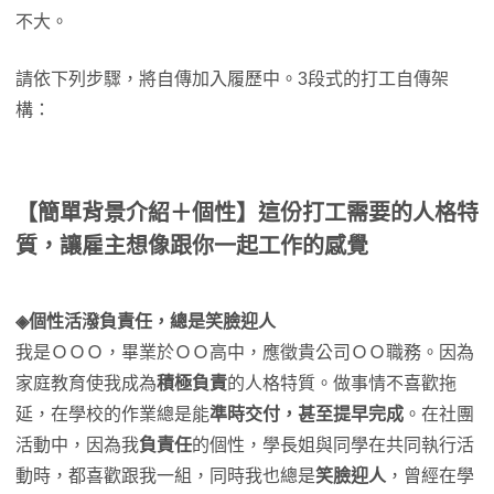
不大。
請依下列步驟，將自傳加入履歷中。3段式的打工自傳架
構：
【簡單背景介紹＋個性】這份打工需要的人格特
質，讓雇主想像跟你一起工作的感覺
◈個性活潑負責任，總是笑臉迎人
我是ＯＯＯ，畢業於ＯＯ高中，應徵貴公司ＯＯ職務。因為
家庭教育使我成為
積極負責
的人格特質。做事情不喜歡拖
延，在學校的作業總是能
準時交付，甚至提早完成
。在社團
活動中，因為我
負責任
的個性，學長姐與同學在共同執行活
動時，都喜歡跟我一組，同時我也總是
笑臉迎人
，曾經在學