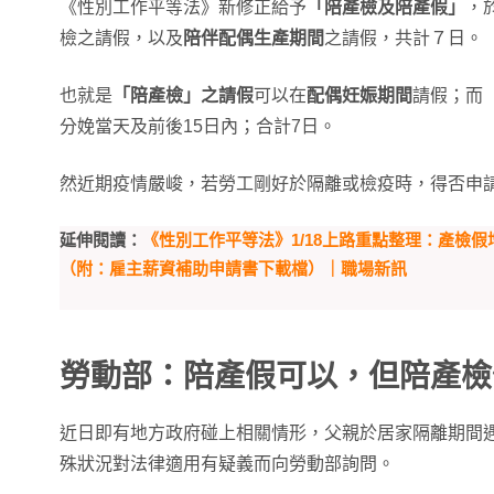
《性別工作平等法》新修正給予
「陪產檢及陪產假」
，
檢之請假，以及
陪伴配偶生產期間
之請假，共計７日。
也就是
「陪產檢」之請假
可以在
配偶妊娠期間
請假；而
分娩當天及前後15日內；合計7日。
然近期疫情嚴峻，若勞工剛好於隔離或檢疫時，得否申
延伸閱讀：
《性別工作平等法》1/18上路重點整理：產檢
（附：雇主薪資補助申請書下載檔）｜職場新訊
勞動部：陪產假可以，但陪產檢
近日即有地方政府碰上相關情形，父親於居家隔離期間
殊狀況對法律適用有疑義而向勞動部詢問。