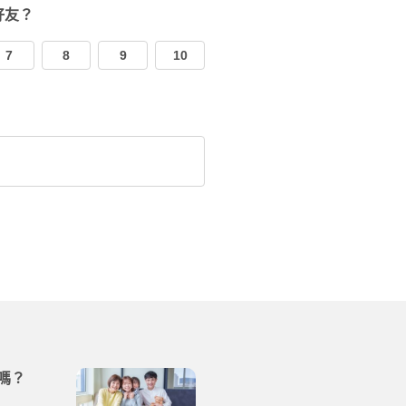
好友？
7
8
9
10
嗎？