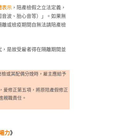
體表示
，陪產檢假之立法定義，
超音波、胎心音等）」。如果無
隔離或檢疫期間自無法請陪產檢
代，是故受雇者得在隔離期間並
產檢或其配偶分娩時，雇主應給予
，爰修正第五項，將原陪產假修正
進親職責任。
職場力
》