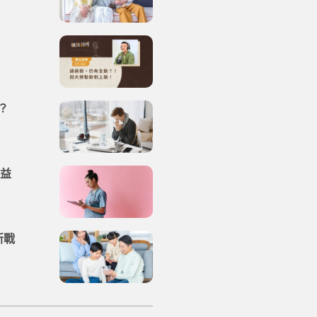
？
權益
新戰