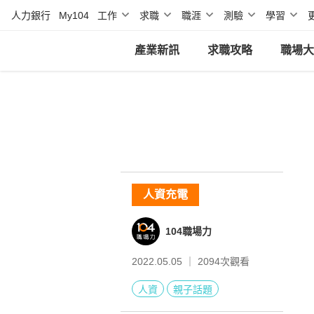
人力銀行
My104
工作
求職
職涯
測驗
學習
產業新訊
求職攻略
職場大
人資充電
104職場力
2022.05.05 ｜
2094
次觀看
人資
親子話題