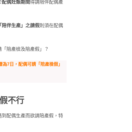
於
配偶妊娠期間
得請陪伴配偶產
「陪伴生產」之請假
則須在配偶
請「陪產檢及陪產假」？
假增為7日，配偶可請「陪產檢假」
假不行
遇到配偶生產而欲請陪產假，特