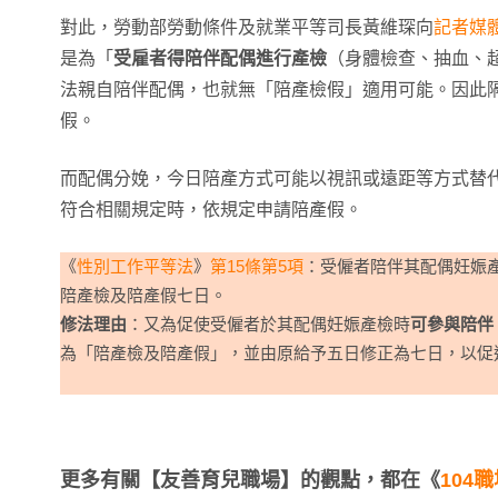
對此，勞動部勞動條件及就業平等司長黃維琛向
記者媒
是為「
受雇者得陪伴配偶進行產檢
（身體檢查、抽血、
法親自陪伴配偶，也就無「陪產檢假」適用可能。因此
假。
而配偶分娩，今日陪產方式可能以視訊或遠距等方式替
符合相關規定時，依規定申請陪產假。
《
性別工作平等法
》
第15條第5項
：受僱者陪伴其配偶妊娠
陪產檢及陪產假七日。
修法理由
：又為促使受僱者於其配偶妊娠產檢時
可參與陪伴
為「陪產檢及陪產假」，並由原給予五日修正為七日，以促
更多有關【友善育兒職場】的觀點，都在《
104