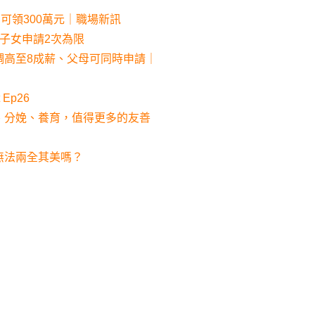
可領300萬元｜職場新訊
子女申請2次為限
調高至8成薪、父母可同時申請｜
Ep26
、分娩、養育，值得更多的友善
無法兩全其美嗎？