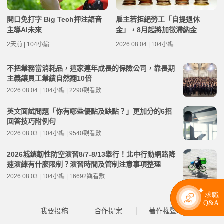
開口免打字 Big Tech押注語音
雇主若拒絕勞工「自提退休
主導AI未來
金」，8月起將加徵滯納金
2天前 | 104小編
2026.08.04 | 104小編
不把業務當消耗品，這家連年成長的保險公司，靠長期
主義讓員工業績自然翻10倍
2026.08.04 | 104小編 | 2290觀看數
英文面試問題「你有哪些優點及缺點？」更加分的6招
回答技巧附例句
2026.08.03 | 104小編 | 9540觀看數
2026城鎮韌性防空演習8/7-8/13舉行！北中行動網路降
速演練有什麼限制？演習時間及管制注意事項整理
2026.08.03 | 104小編 | 16692觀看數
我要投稿
合作提案
著作權聲明