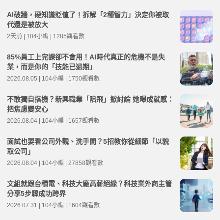
AI破牆，硬知識貶值了！拆解「2種智力」決定你被取
代還是被放大
2天前 | 104小編 | 1285觀看數
85%員工上完課卻不會用！AI時代真正的危機不是失
業，而是你的「技能已過期」
2026.08.05 | 104小編 | 1750觀看數
不敢獨自搭機？新興職業「陪飛」掀討論 她曝成就感：
把焦慮變安心
2026.08.04 | 104小編 | 1657觀看數
面試也要看公司外觀、洗手間？5招教你從細節「以貌
取公司」
2026.08.04 | 104小編 | 27858觀看數
文組就跟台積電、科技大廠高薪絕緣？科技業外商主管
分享5步驟成功跨界
2026.07.31 | 104小編 | 1604觀看數