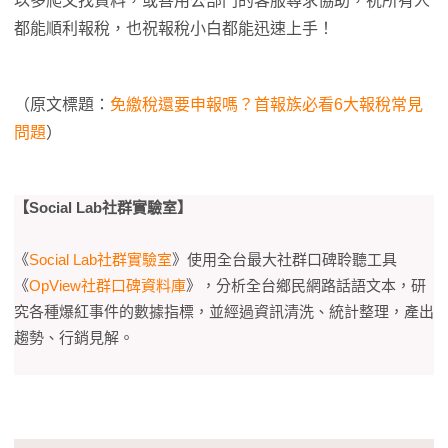
以多爬文找資料，或善用公部門的客服尋求協助，祝所有人
都能順利報稅，也祝報稅小白都能迅速上手！
（原文標題：
免繳稅還要申報嗎？首報族必看6大報稅常見
問題
）
【Social Lab社群實驗室】
《
Social Lab社群實驗室
》使用全台最大社群口碑聆聽工具
《
OpView社群口碑資料庫
》，分析全台鄉民網路話語文本，研
究各種爆紅事件的數據指標，並經過資訊清洗、統計整理，產出
趨勢、行銷見解。