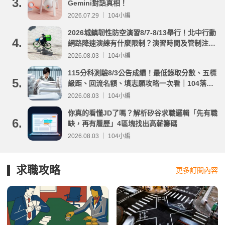
3.
Gemini對話真相！
2026.07.29 ｜ 104小編
2026城鎮韌性防空演習8/7-8/13舉行！北中行動
4.
網路降速演練有什麼限制？演習時間及管制注意
事項整理
2026.08.03 ｜ 104小編
115分科測驗8/3公告成績！最低錄取分數、五標
5.
級距、回流名額、填志願攻略一次看｜104落點
分析
2026.08.03 ｜ 104小編
你真的看懂JD了嗎？解析矽谷求職邏輯「先有職
6.
缺，再有履歷」4區塊找出高薪籌碼
2026.08.03 ｜ 104小編
求職攻略
更多訂閱內容