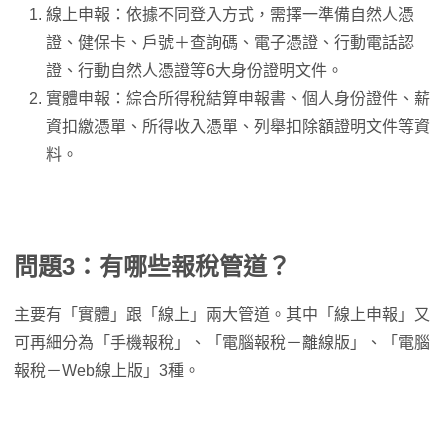
線上申報：依據不同登入方式，需擇一準備自然人憑
證、健保卡、戶號＋查詢碼、電子憑證、行動電話認
證、行動自然人憑證等6大身份證明文件。
實體申報：綜合所得稅結算申報書、個人身份證件、薪
資扣繳憑單、所得收入憑單、列舉扣除額證明文件等資
料。
問題3：有哪些報稅管道？
主要有「實體」跟「線上」兩大管道。其中「線上申報」又
可再細分為「手機報稅」、「電腦報稅－離線版」、「電腦
報稅－Web線上版」3種。