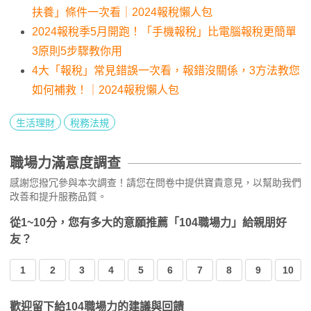
扶養」條件一次看｜2024報稅懶人包
2024報稅季5月開跑！「手機報稅」比電腦報稅更簡單
3原則5步驟教你用
4大「報稅」常見錯誤一次看，報錯沒關係，3方法教您
如何補救！｜2024報稅懶人包
生活理財
稅務法規
職場力滿意度調查
感謝您撥冗參與本次調查！請您在問卷中提供寶貴意見，以幫助我們
改善和提升服務品質。
從1~10分，您有多大的意願推薦「104職場力」給親朋好
友？
1
2
3
4
5
6
7
8
9
10
歡迎留下給104職場力的建議與回饋