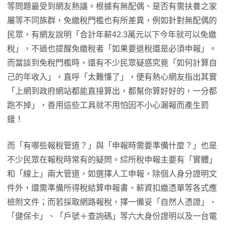
等問題最受到網友熱議。根據有無配偶、是否有需扶養之家
屬等不同族群，免繳稅門檻也有所差異，例如針對無配偶的
民眾，有網友說明「合計年薪42.3萬元以下今年就可以免繳
稅」，不過也提醒免繳稅者「如果要退稅還是必須申報」。
而當談到免稅門檻時，還有不少民眾疑惑究竟「如何計算自
己的年收入」，直呼「太難懂了」，便有熱心網友指出其實
「上網到政府網站都能直接算出，都幫你算好好的，一分都
跑不掉」，善用這些工具就不用怕因不小心漏報而產生罰
鍰！
而「有哪些報稅管道？」與「申報時需要準備什麼？」也是
不少民眾在報稅時常有的疑問。綜所稅申報主要有「實體」
和「線上」兩大管道，如選擇人工申報，除個人身分證明文
件外，還需準備所得稅結算申報書、薪資扣繳憑單等各式應
檢附文件；而若採取網路報稅，擇一備妥「自然人憑證」、
「健保卡」、「戶號＋查詢碼」等六大身份證明以及一台電