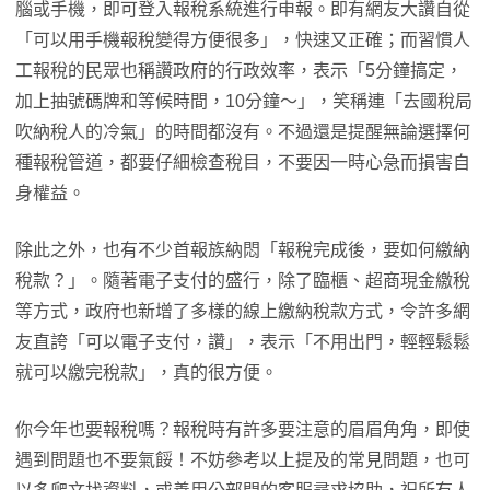
腦或手機，即可登入報稅系統進行申報。即有網友大讚自從
「可以用手機報稅變得方便很多」，快速又正確；而習慣人
工報稅的民眾也稱讚政府的行政效率，表示「5分鐘搞定，
加上抽號碼牌和等候時間，10分鐘～」，笑稱連「去國稅局
吹納稅人的冷氣」的時間都沒有。不過還是提醒無論選擇何
種報稅管道，都要仔細檢查稅目，不要因一時心急而損害自
身權益。
除此之外，也有不少首報族納悶「報稅完成後，要如何繳納
稅款？」。隨著電子支付的盛行，除了臨櫃、超商現金繳稅
等方式，政府也新增了多樣的線上繳納稅款方式，令許多網
友直誇「可以電子支付，讚」，表示「不用出門，輕輕鬆鬆
就可以繳完稅款」，真的很方便。
你今年也要報稅嗎？報稅時有許多要注意的眉眉角角，即使
遇到問題也不要氣餒！不妨參考以上提及的常見問題，也可