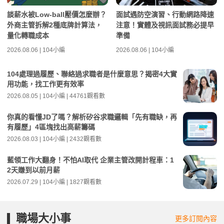
談薪水被Low-ball壓價怎麼辦？
面試遇防空演習、行動網路降速
外商主管拆解2種底牌計算法，
注意！實體及視訊面試務必提早
量化轉職成本
準備
2026.08.06 | 104小編
2026.08.06 | 104小編
104處理過履歷、聯絡過求職者是什麼意思？揭密4大實
用功能，找工作更有效率
2026.08.05 | 104小編 | 44761觀看數
你真的看懂JD了嗎？解析矽谷求職邏輯「先有職缺，再
有履歷」4區塊找出高薪籌碼
2026.08.03 | 104小編 | 2432觀看數
藍領工作大翻身！不怕AI取代 企業主管改開計程車：1
2天賺到以前月薪
2026.07.29 | 104小編 | 1827觀看數
職場大小事
更多訂閱內容