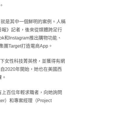
。
慈，就是其中一個鮮明的案例。人稱
日報》記者，後來從媒體跨足行
和Instagram推出購物功能、
Target打造電商App。
40歲以下女性科技菁英榜，並獲得有網
）。自2020年開始，她也在美國西
課。
有上百位年輕求職者，向她詢問
r）和專案經理（Project