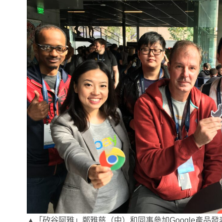
▲「矽谷阿雅」鄭雅慈（中）和同事參加Google產品