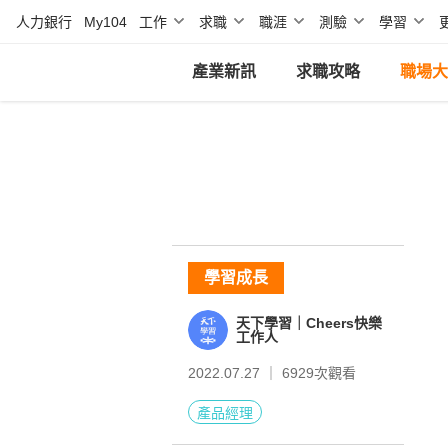
人力銀行
My104
工作
求職
職涯
測驗
學習
產業新訊
求職攻略
職場大
學習成長
天下學習｜Cheers快樂
工作人
2022.07.27 ｜
6929
次觀看
產品經理