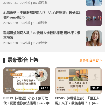
2026.07.31 | 104小編 | 1571觀看數
心情低落、不舒服都能問AI？「AI心理照護」醫分享6
個Prompt技巧
2026.07.29 | 104小編 | 2134觀看數
職場潛規則沒人教！00後新人慘被貼標籤 網吐槽：根
本陋習
2026.07.28 | 104小編 | 2129觀看數
最新影音上架
更多影音內容 >
28:13
30:41
EP619【#職涯】小心！無可取
EP585【#職場生存】「國王人
代，反而讓你無法接班！(#cc字
馬」來了，我該走嗎？！ (#cc