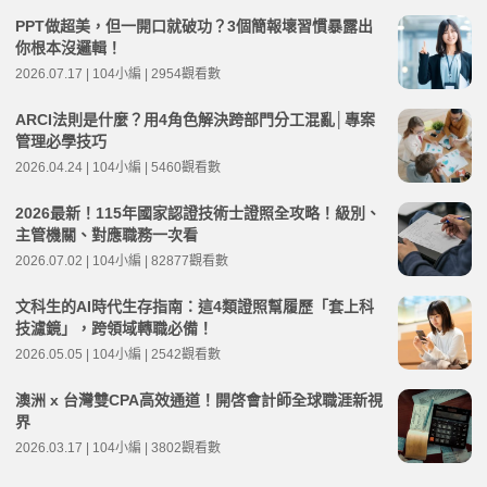
PPT做超美，但一開口就破功？3個簡報壞習慣暴露出
你根本沒邏輯！
2026.07.17 | 104小編 | 2954觀看數
ARCI法則是什麼？用4角色解決跨部門分工混亂│專案
管理必學技巧
2026.04.24 | 104小編 | 5460觀看數
2026最新！115年國家認證技術士證照全攻略！級別、
主管機關、對應職務一次看
2026.07.02 | 104小編 | 82877觀看數
文科生的AI時代生存指南：這4類證照幫履歷「套上科
技濾鏡」，跨領域轉職必備！
2026.05.05 | 104小編 | 2542觀看數
澳洲 x 台灣雙CPA高效通道！開啓會計師全球職涯新視
界
2026.03.17 | 104小編 | 3802觀看數