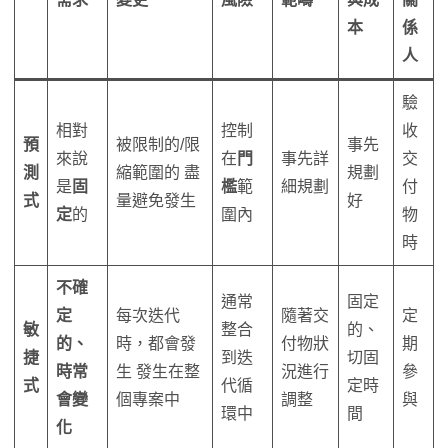
本
係
人
驗
相對
控制
收
預
被限制的/限
事先
來說
在
門
事先詳
交
測
縮範圍的 盡
規劃
是
固
檻
範
細規劃
付
式
量避免發生
好
定
的
圍內
物
時
不確
通常
固定
定
每次迭代
隨著交
定
敏
整合
的、
的、
時，都會發
付物狀
期
捷
到迭
切固
時常
生 發生在整
況進行
參
式
代循
定時
會變
個專案中
調整
與
環中
間
化