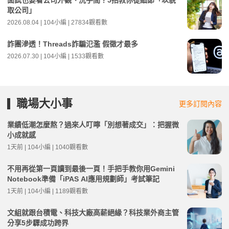
面試也要看公司外觀、洗手間？5招教你從細節「以貌
取公司」
2026.08.04 | 104小編 | 27834觀看數
詐團滲透！Threads詐騙氾濫 假徵才最多
2026.07.30 | 104小編 | 1533觀看數
職場大小事
更多訂閱內容
業績低潮怎麼熬？過來人叮嚀「別想著成交」：把握微
小成就感
1天前 | 104小編 | 1040觀看數
不用再從第一頁讀到最後一頁！手把手教你用Gemini
Notebook準備「iPAS AI應用規劃師」考試筆記
1天前 | 104小編 | 1189觀看數
文組就跟台積電、科技大廠高薪絕緣？科技業外商主管
分享5步驟成功跨界