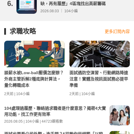
6.
缺，再有履歷」4區塊找出高薪籌碼
2026.08.03 ｜ 104小編
求職攻略
更多訂閱內容
談薪水被Low-ball壓價怎麼辦？
面試遇防空演習、行動網路降速
外商主管拆解2種底牌計算法，
注意！實體及視訊面試務必提早
量化轉職成本
準備
2天前 | 104小編
2天前 | 104小編
104處理過履歷、聯絡過求職者是什麼意思？揭密4大實
用功能，找工作更有效率
2026.08.05 | 104小編 | 44723觀看數