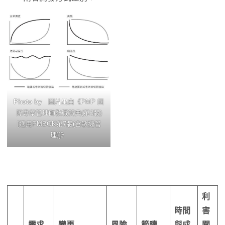
Photo by
圖片出自《PMP 國
際專案管理師教戰寶典(第3版)
[適用PMBOK第7版(含敏捷管
理)]》
利
時間
害
需求
變更
風險
範疇
與成
關