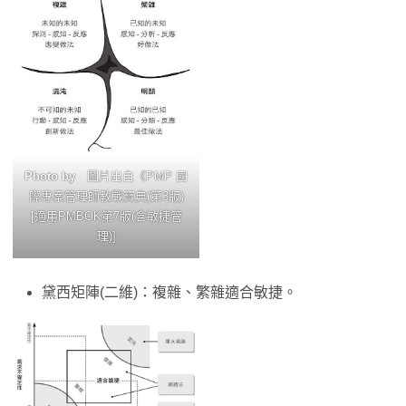
Photo by
圖片出自《PMP 國
際專案管理師教戰寶典(第3版)
[適用PMBOK第7版(含敏捷管
理)]
黛西矩陣(二維)：複雜、繁雜適合敏捷。