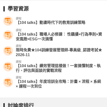
學習資源
課程
【104 talks】動盪時代下的教育訓練策略
課程
【104 talks】職場人必修課： 性騷擾×行為準則×資
安風險×ESG一次搞懂
課程
限時免費★104訓練發展管理師-專員級_認證考試★
2026-11
課程
【104 talks】績效管理這樣做！一套搞懂制度、執
行、評估與面談的實戰流程
課程
【104 talks】年度培訓全攻略：計畫 × 流程 × 系統
× 課程一次到位
討論度排行