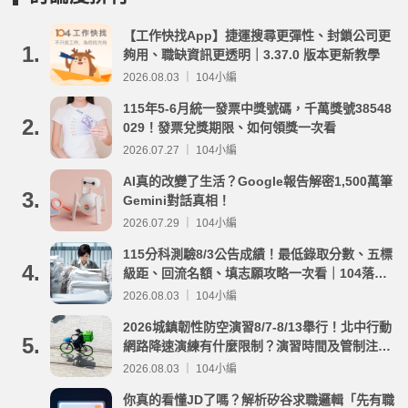
【工作快找App】捷運搜尋更彈性、封鎖公司更
1.
夠用、職缺資訊更透明｜3.37.0 版本更新教學
2026.08.03 ｜ 104小編
115年5-6月統一發票中獎號碼，千萬獎號38548
2.
029！發票兌獎期限、如何領獎一次看
2026.07.27 ｜ 104小編
AI真的改變了生活？Google報告解密1,500萬筆
3.
Gemini對話真相！
2026.07.29 ｜ 104小編
115分科測驗8/3公告成績！最低錄取分數、五標
4.
級距、回流名額、填志願攻略一次看｜104落點
分析
2026.08.03 ｜ 104小編
2026城鎮韌性防空演習8/7-8/13舉行！北中行動
5.
網路降速演練有什麼限制？演習時間及管制注意
事項整理
2026.08.03 ｜ 104小編
你真的看懂JD了嗎？解析矽谷求職邏輯「先有職