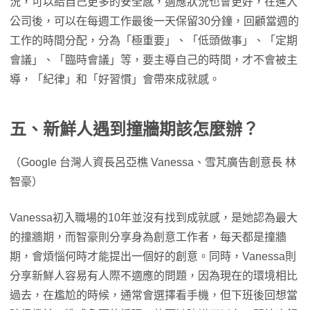
況，可以給自己更多的安全感，適應狀況也會更好，在進入
公司後，可以在每週工作最後一天保留30分鐘，回顧當週的
工作的時間分配，分為「極重要」、「低頭做事」、「定期
會議」、「臨時會議」等，要主導自己的時間，才不會被主
導，「紀律」和「好習慣」會帶來成就感。
五、新鮮人遇到撞牆期該怎麼辦？
（Google 台灣人資長呂亞樵 Vanessa、雪芃廣告創意長 林
智豪）
Vanessa初入職場的10年並沒有找到成就感，是她認為最大
的撞牆期，而智豪則分享身為創意工作者，每天都是撞牆
期，會煩惱何時才能提出一個好的創意。同時，Vanessa則
分享新鮮人容易有人際不適應的問題，因為現在的環境相比
過去，在尷尬的時候，通常會選擇看手機，但下班後回想當