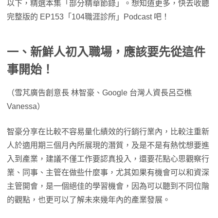
以下，精選本集「部分精華節錄」。想知道更多，快去收聽
完整版的 EP153「104職涯診所」Podcast 吧！
一、
新鮮人初入職場，應該要先從這件
事開始！
（雪芃廣告創意長 林智豪、Google 台灣人資長呂亞樵
Vanessa）
智豪分享在比較不容易量化績效的行銷行業內，比較注重新
人於適用期三個月內所展現的潛質，及是不是有熱忱想要進
入到產業，建議不僅工作要認真投入，還要花點心思觀察行
業、同事、主管在做些什麼事，尤其如果有機會可以和資深
主管開會，是一個絕佳的學習機會，因為可以聽到不同位階
的觀點，也更可以了解未來幾年內的產業發展。