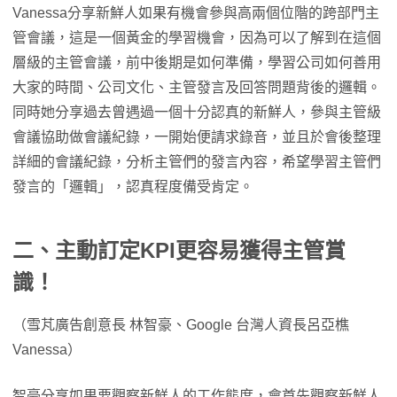
Vanessa分享新鮮人如果有機會參與高兩個位階的跨部門主
管會議，這是一個黃金的學習機會，因為可以了解到在這個
層級的主管會議，前中後期是如何準備，學習公司如何善用
大家的時間、公司文化、主管發言及回答問題背後的邏輯。
同時她分享過去曾遇過一個十分認真的新鮮人，參與主管級
會議協助做會議紀錄，一開始便請求錄音，並且於會後整理
詳細的會議紀錄，分析主管們的發言內容，希望學習主管們
發言的「邏輯」，認真程度備受肯定。
二、主動訂定KPI更容易獲得主管賞
識！
（雪芃廣告創意長 林智豪、Google 台灣人資長呂亞樵
Vanessa）
智豪分享如果要觀察新鮮人的工作態度，會首先觀察新鮮人