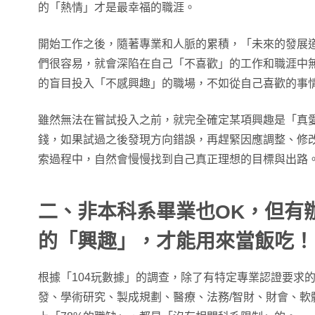
的「熱情」才是最幸福的職涯。
開始工作之後，隨著專業和人脈的累積，「未來的發展
們很容易，就會深陷在自己「不喜歡」的工作和職涯中
的盲目投入「不感興趣」的職場，不如從自己喜歡的事
雖然無法在嘗試投入之前，就完全確定某項興趣是「真
錢，如果試過之後發現方向錯誤，再趕緊因應調整、修
索過程中，自然會慢慢找到自己真正理想的目標與出路
二、非本科系畢業也
OK
，但有
的「興趣」，才能用來當飯吃！
根據「104玩數據」的調查，除了有特定專業認證要求的行
發、學術研究、製成規劃、醫療、法務/智財、財會、軟體/工