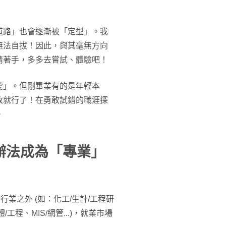
道路」也會逐漸被「定型」。我
無法自拔！因此，與其毫無方向
情著手，多多去嘗試、體驗吧！
愛」。但剛畢業有的是年輕本
改就行了！在勇敢試錯的職涯探
。
辦法成為「專業」
業之外 (如：化工/生計/工程研
程、MIS/網管...)，就業市場