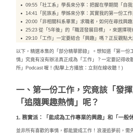
09:55「社工系」學長來分享：把握在學期間「自
14:41「民族系」學姊來分享：其實我的第一份工
20:00「非相關科系畢業」求職者，如何在尋找興
25:23 從「5年後」的「職涯發展目標」，來選擇
29:10「工作」一定要結合「興趣」嗎？正反觀點
以下，精選本集的「部分精華節錄」。想知道「第一份
情」究竟有沒有辦法真正成為「工作」？一定要記得收聽完整
所」Podcast 喔！(點擊上方播放：立刻在線收聽！)
一、第一份工作，究竟該「發揮
「追隨興趣熱情」呢？
1.
務實派：「能成為工作專業的興趣」和「一般
並非所有喜歡的事情，都能變成工作！浪漫追夢前，需