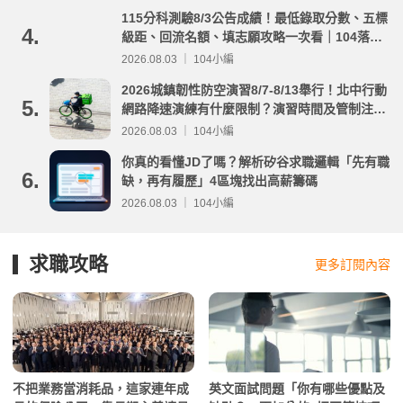
115分科測驗8/3公告成績！最低錄取分數、五標
4.
級距、回流名額、填志願攻略一次看｜104落點
分析
2026.08.03 ｜ 104小編
2026城鎮韌性防空演習8/7-8/13舉行！北中行動
5.
網路降速演練有什麼限制？演習時間及管制注意
事項整理
2026.08.03 ｜ 104小編
你真的看懂JD了嗎？解析矽谷求職邏輯「先有職
6.
缺，再有履歷」4區塊找出高薪籌碼
2026.08.03 ｜ 104小編
求職攻略
更多訂閱內容
不把業務當消耗品，這家連年成
英文面試問題「你有哪些優點及