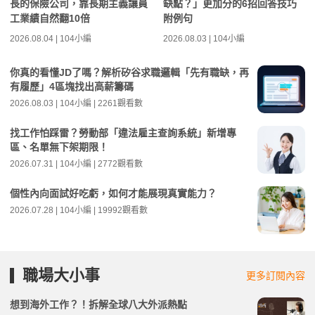
長的保險公司，靠長期主義讓員
缺點？」更加分的6招回答技巧
工業績自然翻10倍
附例句
2026.08.04 | 104小編
2026.08.03 | 104小編
你真的看懂JD了嗎？解析矽谷求職邏輯「先有職缺，再
有履歷」4區塊找出高薪籌碼
2026.08.03 | 104小編 | 2261觀看數
找工作怕踩雷？勞動部「違法雇主查詢系統」新增專
區、名單無下架期限！
2026.07.31 | 104小編 | 2772觀看數
個性內向面試好吃虧，如何才能展現真實能力？
2026.07.28 | 104小編 | 19992觀看數
職場大小事
更多訂閱內容
想到海外工作？！拆解全球八大外派熱點