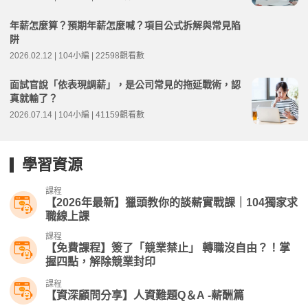
年薪怎麼算？預期年薪怎麼喊？項目公式拆解與常見陷
阱
2026.02.12 | 104小編 | 22598觀看數
面試官說「依表現調薪」，是公司常見的拖延戰術，認
真就輸了？
2026.07.14 | 104小編 | 41159觀看數
學習資源
課程
【2026年最新】獵頭教你的談薪實戰課｜104獨家求
職線上課
課程
【免費課程】簽了「競業禁止」 轉職沒自由？！掌
握四點，解除競業封印
課程
【資深顧問分享】人資難題Q＆A -薪酬篇