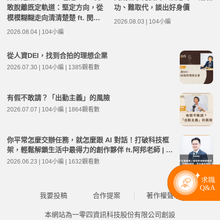
敢脫離既定軌道：堅定方向，從
功、難取代，談出好身價
模模糊糊走向清清楚楚 ft. 閔其
2026.08.03 | 104小編
慰老師 | 高年級不打烊 x 用 AI
2026.08.04 | 104小編
點亮第二人生 EP284
從人資DEI，找到合拍的理想企業
2026.07.30 | 104小編 | 1385觀看數
有假不敢請？「出勤主義」的風險
2026.07.07 | 104小編 | 1864觀看數
你平常怎麼交辦任務，就怎麼跟 AI 對話！打破科技框
架，輕鬆解鎖生活中最得力的創作夥伴 ft.阿邦老師 | 高
年級不打烊 x 用 AI 點亮第二人生 EP278
2026.06.23 | 104小編 | 1632觀看數
我要投稿
合作提案
著作權聲明
本網站為一零四資訊科技股份有限公司創設