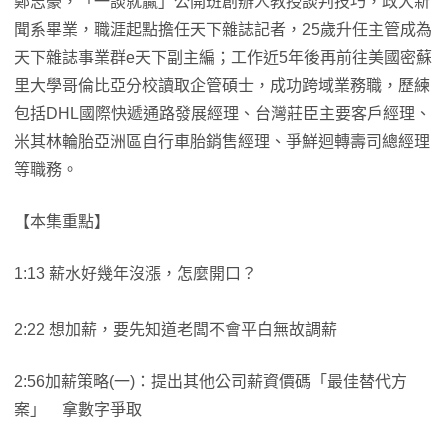
鄭志豪，「一談就贏」公開班創辦人教授談判技巧，政大新
聞系畢業，職涯起點擔任天下雜誌記者，25歲升任主管成為
天下雜誌事業群e天下副主編；工作近5年後再前往美國密蘇
里大學哥倫比亞分校讀取企管碩士，成功跨域業務職，歷練
包括DHL國際快遞通路發展經理、台灣莊臣主要客戶經理、
米其林輪胎亞洲區自行車胎銷售經理、爭鮮迴轉壽司總經理
等職務。
【本集重點】
1:13 薪水好幾年沒漲，怎麼開口？
2:22 想加薪，要先知道老闆不會平白無故調薪
2:56加薪策略(一)：提出其他公司薪資價碼「最佳替代方
案」 拿數字爭取