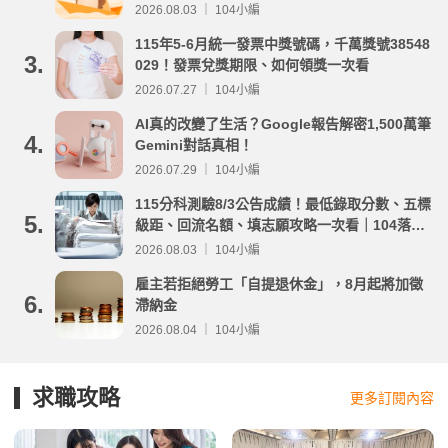
2026.08.03 ｜ 104小編
115年5-6月統一發票中獎號碼，千萬獎號38548
3.
029！發票兌獎期限、如何領獎一次看
2026.07.27 ｜ 104小編
AI真的改變了生活？Google報告解密1,500萬筆
4.
Gemini對話真相！
2026.07.29 ｜ 104小編
115分科測驗8/3公告成績！最低錄取分數、五標
5.
級距、回流名額、填志願攻略一次看｜104落點
分析
2026.08.03 ｜ 104小編
雇主若拒絕勞工「自提退休金」，8月起將加徵
6.
滯納金
2026.08.04 ｜ 104小編
求職攻略
更多訂閱內容