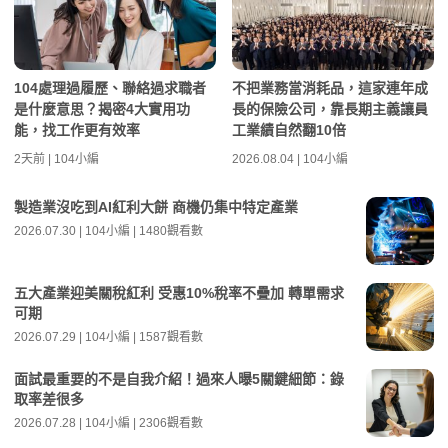
104處理過履歷、聯絡過求職者
不把業務當消耗品，這家連年成
是什麼意思？揭密4大實用功
長的保險公司，靠長期主義讓員
能，找工作更有效率
工業績自然翻10倍
2天前 | 104小編
2026.08.04 | 104小編
製造業沒吃到AI紅利大餅 商機仍集中特定產業
2026.07.30 | 104小編 | 1480觀看數
五大產業迎美關稅紅利 受惠10%稅率不疊加 轉單需求
可期
2026.07.29 | 104小編 | 1587觀看數
面試最重要的不是自我介紹！過來人曝5關鍵細節：錄
取率差很多
2026.07.28 | 104小編 | 2306觀看數