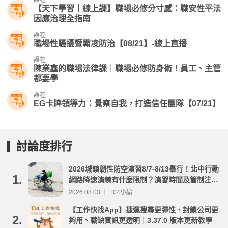
課程
【天下學習｜線上課】職場必修分寸感：職安性平法
因應治理全指南
課程
職場性騷擾暨霸凌防治【08/21】-線上直播
課程
陳業鑫的職場法律課｜職場必修防身術！員工、主管
都要學
課程
EG卡牌領導力：覺察自我，打造信任團隊【07/21】
討論度排行
2026城鎮韌性防空演習8/7-8/13舉行！北中行動
1.
網路降速演練有什麼限制？演習時間及管制注意
事項整理
2026.08.03 ｜ 104小編
【工作快找App】捷運搜尋更彈性、封鎖公司更
2.
夠用、職缺資訊更透明｜3.37.0 版本更新教學