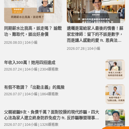
同期薪水比我高，該走嗎？ 論戰
遺囑是寫給家人最後的情書！蘇
功、難取代，談出好身價
家宏律師：留下的不該是數字，
而是讓人感動的愛 ft. 恩典法律
2026.08.03 | 104小編
事務所創辦人 蘇家宏律師 | 高年
2026.07.28 | 104小編
級不打烊 x 用 AI 點亮第二人生
EP283
年收入300萬！她用四招達成
2026.07.24 | 104小編 | 2304觀看數
有假不敢請？「出勤主義」的風險
2026.07.07 | 104小編 | 1864觀看數
父親被騙9次、負債千萬？面對狡猾的現代詐騙，四大
心法為家人建立終身防詐免疫力 ft. 反詐騙聯盟理事長
陳安迪 | 高年級不打烊 x 用 AI 點亮第二人生 EP280
2026.07.07 | 104小編 | 1326觀看數