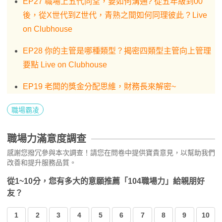
EP27 職場上五代同堂，要如何溝通? 從五年級到00
後，從X世代到Z世代，青熟之間如何同理彼此 ? Live
on Clubhouse
EP28 你的主管是哪種類型？揭密四類型主管向上管理
要點 Live on Clubhouse
EP19 老闆的獎金分配思維，財務長來解密~
職場霸凌
職場力滿意度調查
感謝您撥冗參與本次調查！請您在問卷中提供寶貴意見，以幫助我們
改善和提升服務品質。
從1~10分，您有多大的意願推薦「104職場力」給親朋好
友？
1
2
3
4
5
6
7
8
9
10