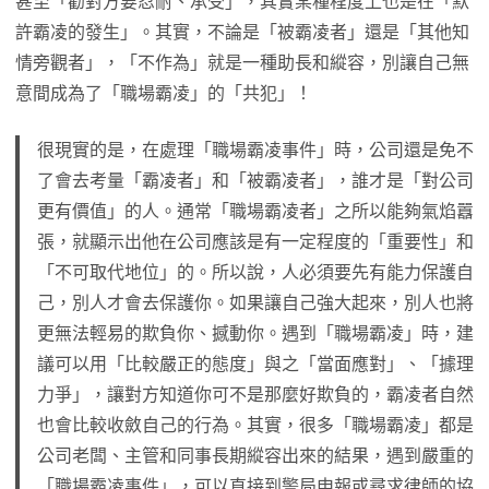
甚至「勸對方要忍耐、承受」，其實某種程度上也是在「默
許霸凌的發生」。其實，不論是「被霸凌者」還是「其他知
情旁觀者」，「不作為」就是一種助長和縱容，別讓自己無
意間成為了「職場霸凌」的「共犯」！
很現實的是，在處理「職場霸凌事件」時，公司還是免不
了會去考量「霸凌者」和「被霸凌者」，誰才是「對公司
更有價值」的人。通常「職場霸凌者」之所以能夠氣焰囂
張，就顯示出他在公司應該是有一定程度的「重要性」和
「不可取代地位」的。所以說，人必須要先有能力保護自
己，別人才會去保護你。如果讓自己強大起來，別人也將
更無法輕易的欺負你、撼動你。遇到「職場霸凌」時，建
議可以用「比較嚴正的態度」與之「當面應對」、「據理
力爭」，讓對方知道你可不是那麼好欺負的，霸凌者自然
也會比較收斂自己的行為。其實，很多「職場霸凌」都是
公司老闆、主管和同事長期縱容出來的結果，遇到嚴重的
「職場霸凌事件」，可以直接到警局申報或尋求律師的協