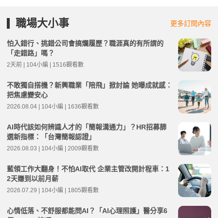
職場大小事
更多訂閱內容
怕入錯行、挑錯公司會搞爛履歷？職涯真的有所謂的
「走錯路」嗎？
2天前 | 104小編 | 1516觀看數
不敢獨自搭機？新興職業「陪飛」掀討論 她曝成就感：
把焦慮變安心
2026.08.04 | 104小編 | 1636觀看數
AI時代該如何辨識人才的「簡報溝通力」？HR招募篩
選新指標：「台灣簡報認證」
2026.08.03 | 104小編 | 2009觀看數
藍領工作大翻身！不怕AI取代 企業主管改開計程車：1
2天賺到以前月薪
2026.07.29 | 104小編 | 1805觀看數
心情低落、不舒服都能問AI？「AI心理照護」醫分享6