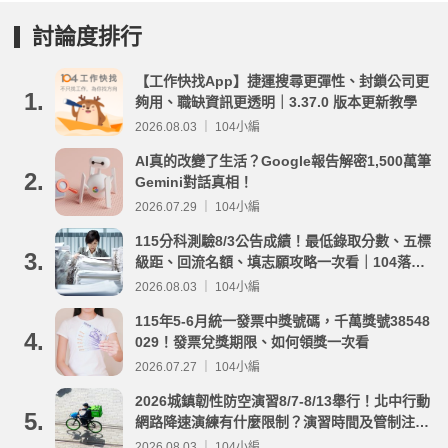
討論度排行
【工作快找App】捷運搜尋更彈性、封鎖公司更
1.
夠用、職缺資訊更透明｜3.37.0 版本更新教學
2026.08.03 ｜ 104小編
AI真的改變了生活？Google報告解密1,500萬筆
2.
Gemini對話真相！
2026.07.29 ｜ 104小編
115分科測驗8/3公告成績！最低錄取分數、五標
3.
級距、回流名額、填志願攻略一次看｜104落點
分析
2026.08.03 ｜ 104小編
115年5-6月統一發票中獎號碼，千萬獎號38548
4.
029！發票兌獎期限、如何領獎一次看
2026.07.27 ｜ 104小編
2026城鎮韌性防空演習8/7-8/13舉行！北中行動
5.
網路降速演練有什麼限制？演習時間及管制注意
事項整理
2026.08.03 ｜ 104小編