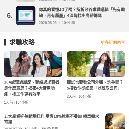
你真的看懂JD了嗎？解析矽谷求職邏輯「先有職
6.
缺，再有履歷」4區塊找出高薪籌碼
2026.08.03 ｜ 104小編
求職攻略
更多訂閱內容
104處理過履歷、聯絡過求職者
面試也要看公司外觀、洗手間？
是什麼意思？揭密4大實用功
5招教你從細節「以貌取公司」
能，找工作更有效率
2天前 | 104小編
1天前 | 104小編
五大產業迎美關稅紅利 受惠10%稅率不疊加 轉單需求
可期