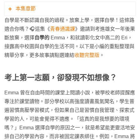
本集章節
自學是不斷認識自我的過程。放棄上學，選擇自學！這條路
3:51 自學可以學什麼？爬山當體育課、中提琴變音
適合你嗎？🎧這集《
青春通識課
》邀請到考進雄女一年後果
樂課！
斷放棄，選擇
自學的
Emma，和就讀彰化女中高二的 Eri，
5:02 放棄雄女選擇自學？筆友的「Homeschool」生
接露高中校園與自學的生活不同。以下是小編的重點整理與
活成為關鍵誘因！
精華分享，更多故事請點選連結
收聽完整版
。
7:54 確定藥學系志向後，Emma擺脫學校框架，專注
提升相關技能
考上第一志願，卻發現不如想像？
9:02 自學如果那麼好，為什麼Eri不這麼做？背後竟
藏繁瑣的行政流程…
Emma 曾在自由時間的課堂上閱讀小說，被學校老師提醒應
10:02 社團、園遊會、重補修…這些校園回憶是自學
專注於課堂讀物。部分學校以高強度讀書風氣聞名，學生普
無法取代的嗎？
遍習慣高壓學習模式，但如果自己是習慣自我管理、探索式
11:12 少了成績評量，自學生須時刻記錄學習的分析
學習的人，可能會覺得不適應。「這真的是我想要的環境
與成果
嗎？」Emma 選擇自學的原因之一，就是希望能更靈活地安
12:43 想考學測須修滿至少四學期學分，自學可能有
排自己的學習內容，而非被固定課表綁住。例如，Emma 將