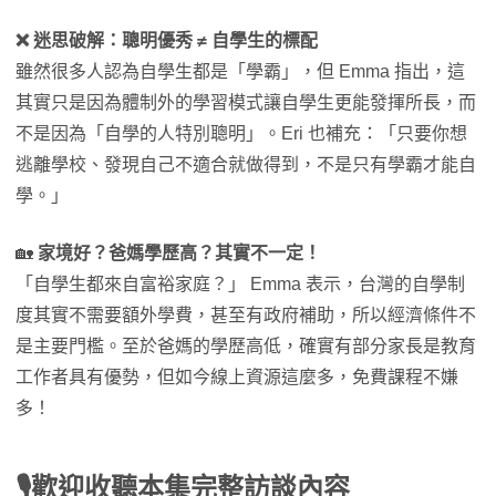
❌ 迷思破解：聰明優秀 ≠ 自學生的標配
雖然很多人認為自學生都是「學霸」，但 Emma 指出，這
其實只是因為體制外的學習模式讓自學生更能發揮所長，而
不是因為「自學的人特別聰明」。Eri 也補充：「只要你想
逃離學校、發現自己不適合就做得到，不是只有學霸才能自
學。」
🏡
家境好？爸媽學歷高？其實不一定！
「自學生都來自富裕家庭？」 Emma 表示，台灣的自學制
度其實不需要額外學費，甚至有政府補助，所以經濟條件不
是主要門檻。至於爸媽的學歷高低，確實有部分家長是教育
工作者具有優勢，但如今線上資源這麼多，免費課程不嫌
多！
🎙️
歡迎收聽本集完整訪談內容