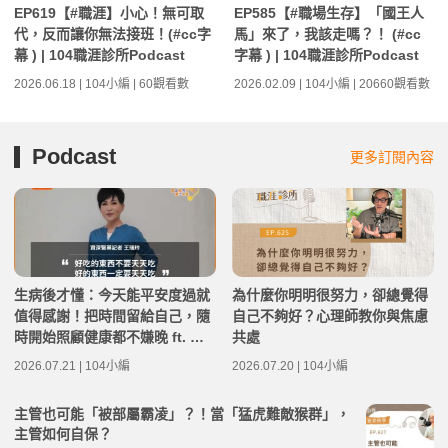
EP619【#職涯】小心！無可取
EP585【#職場生存】「國王人
代，反而讓你無法接班！(#cc字
馬」來了，我該走嗎？！ (#cc
幕 ) | 104職涯診所Podcast
字幕 ) | 104職涯診所Podcast
2026.06.18 | 104小編 | 60觀看數
2026.02.09 | 104小編 | 20660觀看數
Podcast
更多訂閱內容
生病後才懂：今天能平安度過就
為什麼你明明很努力，卻總覺得
值得感謝！把時間留給自己，隨
自己不夠好？心理師教你與焦慮
時開始照顧健康都不嫌晚 ft. 資
共處
深醫藥記者王瑞玲 | 高年級不打
2026.07.21 | 104小編
2026.07.20 | 104小編
烊 x 用 AI 點亮第二人生 EP282
主管也可能「被部屬霸凌」？！當「猛虎難敵猴群」，
主管如何自保？