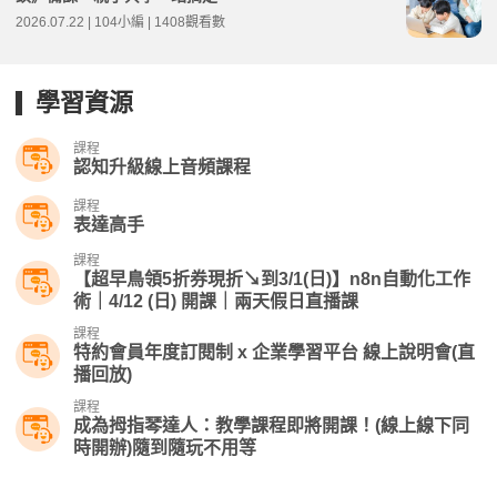
2026.07.22 | 104小編 | 1408觀看數
學習資源
課程
認知升級線上音頻課程
課程
表達高手
課程
【超早鳥領5折券現折↘到3/1(日)】n8n自動化工作
術｜4/12 (日) 開課｜兩天假日直播課
課程
特約會員年度訂閱制 x 企業學習平台 線上說明會(直
播回放)
課程
成為拇指琴達人：教學課程即將開課！(線上線下同
時開辦)隨到隨玩不用等