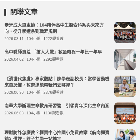
關聯文章
走進成大單車節：104陪伴高中生探索科系與未來方
向，從升學選系到職涯規劃
2026.03.11 | 104小編 | 1222觀看數
高中職師資荒 「搶人大戰」教甄時程一年比一年早
2026.04.02 | 104小編 | 2292觀看數
《滑世代焦慮》專家觀點｜陳學志副校長：當學習動機
來自恐懼，教育還能帶我們去哪裡？
2026.06.30 | 104小編 | 2376觀看數
南華大學辦理生命教育研習營 引領青年深化生命內涵
2026.06.03 | 104小編 | 1130觀看數
理財防詐怎麼教？櫃買中心推國小免費教案《航向櫃寶
鎮》備課、親子共學一站搞定