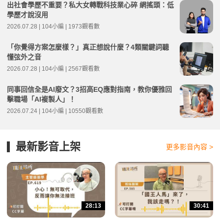
出社會學歷不重要？私大女轉戰科技業心碎 網搖頭：低
學歷才說沒用
2026.07.28 | 104小編 | 1973觀看數
「你覺得方案怎麼樣？」真正想說什麼？4類關鍵詞聽
懂弦外之音
2026.07.28 | 104小編 | 2567觀看數
同事回信全是AI廢文？3招高EQ應對指南，教你優雅回
擊職場「AI複製人」！
2026.07.24 | 104小編 | 10550觀看數
最新影音上架
更多影音內容 >
28:13
30:41