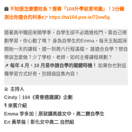
🏫
不知道怎麼選校系？搜尋「104升學就業地圖」！3分鐘
測出你適合的科系👉
https://tw104.pse.is/72sw5g
隨著高中職迎來開學季，自學生卻不必踏進校門，靠自己規
劃學習，你心動了嗎？ 身為自學生的Emma，每天五點起床
開始一天的課程，週一到周六行程滿檔。 誰適合自學？想自
學該怎麼做？少了學校、老師，如何主導課程規劃？
📌 每年 4 月、10 月是申請自學的關鍵時機！
如果你也對這
種學習方式好奇，別錯過這集內容！
🎤
主持人
Cindy｜104《青春通識課》企劃
🎙
來賓介紹
Emma 李多加｜原就讀高雄女中，高二變自學生
Eri 黃莘倫｜彰化女中高二 自然組