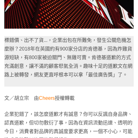
標錯價、出不了貨...，企業出包在所難免，發生公關危機怎
麼辦？2018年在英國約有900家分店的肯德基，因為炸雞貨
源短缺，有800家被迫關門、無雞可賣。肯德基道歉的方式
充滿創意，讓不滿的顧客怒氣全消。趣味十足的道歉文在網
路上被轉發，網友更直呼根本可以拿「最佳廣告獎」了。
文／胡立宗 由
Cheers
授權轉載
企業犯錯了，該怎麼道歉才有誠意？你可以反諷自身品牌、
認真道歉，但切勿敷衍了事，因為在資訊流動迅速、透明的
今日，消費者對品牌的真誠度要求更高，一個不小心，可能