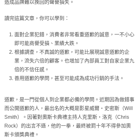
造成品牌難以挽回的聲譽損失。
讀完這篇文章，你可以學到：
面對企業犯錯，消費者非常看重道歉的誠意，一不小心
即可能商譽受損、業績大跌。
根據調查，不真誠的道歉，可能比展現誠意道歉的企
業，流失六倍的顧客。也增加了內部員工對自家企業九
倍的不信任感。
善用道歉的學問，甚至可能成為成功行銷的手法。
道歉，是一門從個人到企業都必備的學問。近期因為做錯事
而公開道歉的人，最出名的大概是影星威爾・史密斯（Will
Smith）。因著對奧斯卡典禮主持人克里斯・洛克（Chris
Rock）的出言不遜，他的一拳，最終被罰十年不得參加奧
斯卡頒獎典禮。