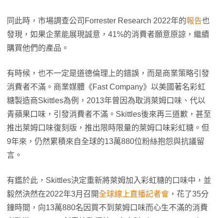
同此時，市場調查公司Forrester Research 2022年的
報告
也
發現，如果企業能展現誠意，41%的消費者願意原諒，繼續
購買他們的產品。
有時候，也不一定是道德倫理上的錯誤，而是商業策略引發
消費者不滿。商業媒體《Fast Company》以美國著名彩虹
糖製造商Skittles為例，2013年曾因為取消萊姆口味、代以
青蘋果口味，引發消費者不滿。Skittles後來再三道歉，甚至
推出萊姆口味復刻版，推出限時限量的萊姆口味彩虹糖。但
9年來，仍然累積來自全球的13萬880位粉絲抱怨與抗議留
言。
有鑑於此，Skittles決定重新將萊姆加入彩虹糖的口味中，並
毅然決然在2022年3月召開
全球線上直播記者會
，花了35分
鐘時間，向13萬880名因買不到萊姆口味而心生不滿的消費