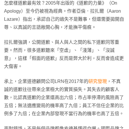
怎麼樣道歉最有效？2005年出版的《道歉的力量》（On
Apology）至今仍被視為經典。作者亞倫．拉扎爾（Aaron
Lazare）指出，承認自己的過失不是難事，但還需要拋開自
尊、以真誠的言語敞開心胸，才能撫平傷痕。
拉扎爾強調，公開道歉、與人與人之間的私下道歉同等重
要。然而，很多道歉聽來「空虛」、「淺薄」、「沒誠
意」，這樣「假面的道歉」反而是弊大於利，反而會造成更
大傷害。
承上，企業道德顧問公司LRN在2017年的
研究發現
，不真
誠的道歉往往帶來企業極大的實質損失。其失去的顧客人
數，比認真道歉的企業還高出六倍；市占率停滯的風險高了
五倍；無法適應變局的機率高了九倍；員工不信任企業的比
例多了九倍；在企業內部發現不當行為的機率也高了五倍。
面對錯誤，不是每個品牌都像肯德基懂得自嘲。國際品牌之