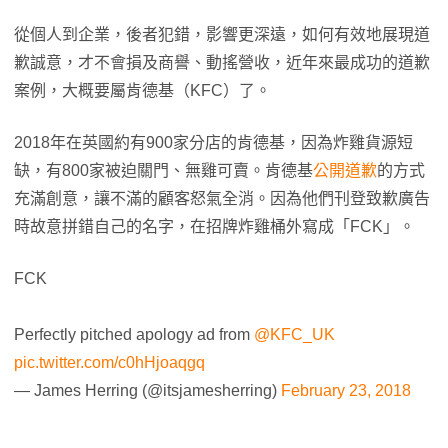
從個人到企業，後者犯錯，影響更深遠，如何有效地展現道
歉誠意，才不會損及商譽、動搖營收，近年來最成功的道歉
案例，大概要屬肯德基（KFC）了。
2018年在英國約有900家分店的肯德基，因為炸雞貨源短
缺，有800家被迫關門、無雞可賣。肯德基
公開道歉
的方式
充滿創意，讓不滿的顧客怒氣全消。因為他們刊登致歉廣告
時故意拼錯自己的名字，在招牌炸雞桶外寫成「FCK」。
FCK
Perfectly pitched apology ad from
@KFC_UK
pic.twitter.com/c0hHjoaqgq
— James Herring (@itsjamesherring)
February 23, 2018