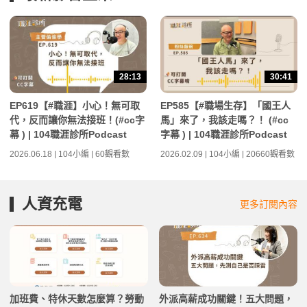
28:13
30:41
EP619【#職涯】小心！無可取
EP585【#職場生存】「國王人
代，反而讓你無法接班！(#cc字
馬」來了，我該走嗎？！ (#cc
幕 ) | 104職涯診所Podcast
字幕 ) | 104職涯診所Podcast
2026.06.18 | 104小編 | 60觀看數
2026.02.09 | 104小編 | 20660觀看數
人資充電
更多訂閱內容
加班費、特休天數怎麼算？勞動
外派高薪成功關鍵！五大問題，