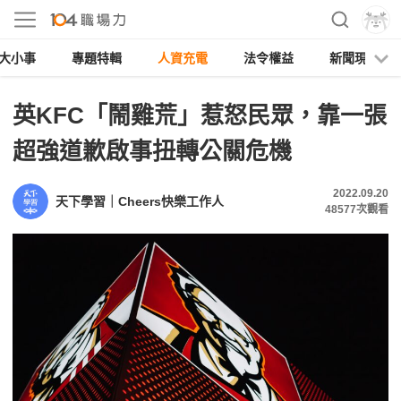
大小事
專題特輯
人資充電
法令權益
新聞現場
英KFC「鬧雞荒」惹怒民眾，靠一張
超強道歉啟事扭轉公關危機
2022.09.20
天下學習｜Cheers快樂工作人
48577
次觀看