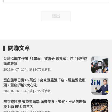
送出
關聯文章
菜鳥IG曬工作證「1畫面」被處分 網搖頭：簽了保密協
議還敢發
2026.04.07 | 104小編 | 3075觀看數
蛋白堡單日賣1.2萬份！麥味登重返千店、穩坐營收龍
頭，董座拆解2大心法
2026.07.16 | 104小編 | 2227觀看數
吃到飽經濟 餐飲業顯學 漢來美食、饗賓、王品包辦類
股上季 EPS 前三名