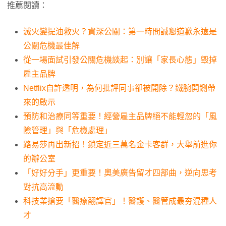
推薦閱讀：
滅火變提油救火？資深公關：第一時間誠懇道歉永遠是
公關危機最佳解
從一場面試引發公關危機談起：別讓「家長心態」毀掉
雇主品牌
Netflix自許透明，為何批評同事卻被開除？鐵腕開鍘帶
來的啟示
預防和治療同等重要！經營雇主品牌絕不能輕忽的「風
險管理」與「危機處理」
路易莎再出新招！鎖定近三萬名金卡客群，大舉前進你
的辦公室
「好好分手」更重要！奧美廣告留才四部曲，逆向思考
對抗高流動
科技業搶要「醫療翻譯官」！醫護、醫管成最夯混種人
才