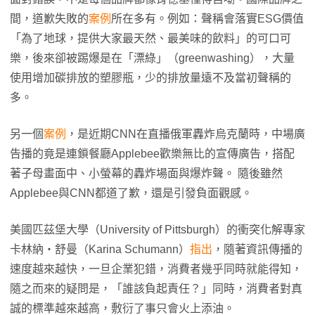
間，道歉失敗的
案例
所在多有。例如：聲稱會落實ESG價值
「為了地球，提供大家最天然、最美味的飲料」的可口可
樂，後來卻被踢爆是在「漂綠」（greenwashing），大量
使用增加碳排放的塑膠瓶，少的排放量遠不及當初聲稱的
多。
另一個
案例
，是近期CNN在直播俄軍轟炸烏克蘭時，中場廣
告播的竟是連鎖餐廳Applebee歡樂無比的宣傳廣告，搭配
著子母畫面中、小螢幕的轟炸場面與爆炸聲。 隨後雖然
Applebee與CNN都道了歉，還是引發負面觀感。
美國匹茲堡大學（University of Pittsburgh）的衝突化解專家
卡林納・舒曼（Karina Schumann）
指出
，隨著資訊傳播的
速度越來越快，一旦企業犯錯，消費者幾乎同時就能得知，
隨之而來的疑問是，「誰該負起責任？」同時，消費者對真
誠的標準越來越高，敷衍了事只會火上添油。