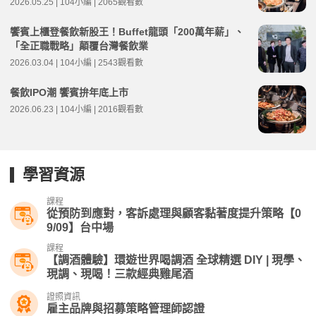
2026.05.25 | 104小編 | 2065觀看數
饗賓上櫃登餐飲新股王！Buffet龍頭「200萬年薪」、
「全正職戰略」顛覆台灣餐飲業
2026.03.04 | 104小編 | 2543觀看數
餐飲IPO潮 饗賓拚年底上市
2026.06.23 | 104小編 | 2016觀看數
學習資源
課程
從預防到應對，客訴處理與顧客黏著度提升策略【0
9/09】台中場
課程
【調酒體驗】環遊世界喝調酒 全球精選 DIY | 現學、
現調、現喝！三款經典雞尾酒
證照資訊
雇主品牌與招募策略管理師認證