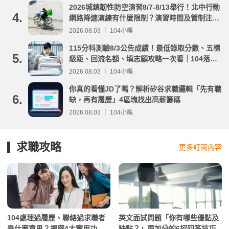
2026城鎮韌性防空演習8/7-8/13舉行！北中行動
4.
網路降速演練有什麼限制？演習時間及管制注意
事項整理
2026.08.03 ｜ 104小編
115分科測驗8/3公告成績！最低錄取分數、五標
5.
級距、回流名額、填志願攻略一次看｜104落點
分析
2026.08.03 ｜ 104小編
你真的看懂JD了嗎？解析矽谷求職邏輯「先有職
6.
缺，再有履歷」4區塊找出高薪籌碼
2026.08.03 ｜ 104小編
求職攻略
更多訂閱內容
104處理過履歷、聯絡過求職者
英文面試問題「你有哪些優點及
是什麼意思？揭密4大實用功
缺點？」更加分的6招回答技巧