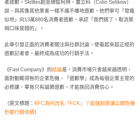
者致歉。Skittles創意總監柯林・塞立科（Colin Selikow）
說，與其像其他業者一樣不痛不癢地道歉，他們寧可「發瘋
似地」向13萬880名消費者道歉，承認「我們錯了，取消萊
姆口味是錯的」。
此舉引發正面的消費者關注與社群討論，使看起來超正經的
道歉記者會，最終成為成功的行銷手法。
《Fast Company》的
結論
是，消費市場只會越來越透明，
面對動輒得咎的企業危機，「道歉學」成為每個企業主管的
必修課，畢竟只有誠懇道歉，才能挽回消費信心。
（原文標題：
KFC為何改名「FCK」？超強創意讓公關危機
秒變行銷佳績
）