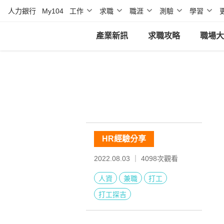
人力銀行
My104
工作
求職
職涯
測驗
學習
產業新訊
求職攻略
職場大
HR經驗分享
2022.08.03 ｜
4098
次觀看
人資
兼職
打工
打工探吉