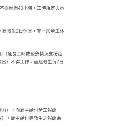
不得超過40小時，工時規定與童
。建教生2日休息，非一般勞工休
運用（延長工時或緊急情況支援延
週日）不得工作。而建教生每7日
體力），而雇主給付勞工報酬
習），雇主給付建教生之報酬為