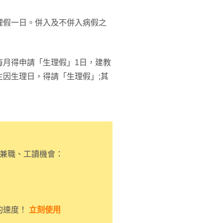
理假一日。併入及不併入病假之
每月得申請「生理假」1日，建教
因生理日，得請「生理假」;其
、兼職、工讀機會：
的速度！
立刻使用