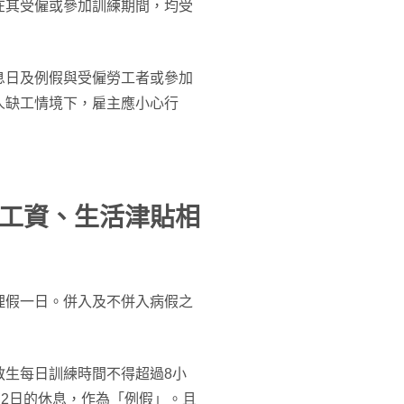
在其受僱或參加訓練期間，均受
息日及例假與受僱勞工者或參加
人缺工情境下，雇主應小心行
工資、生活津貼相
理假一日。併入及不併入病假之
教生每日訓練時間不得超過8小
有2日的休息，作為「例假」。且