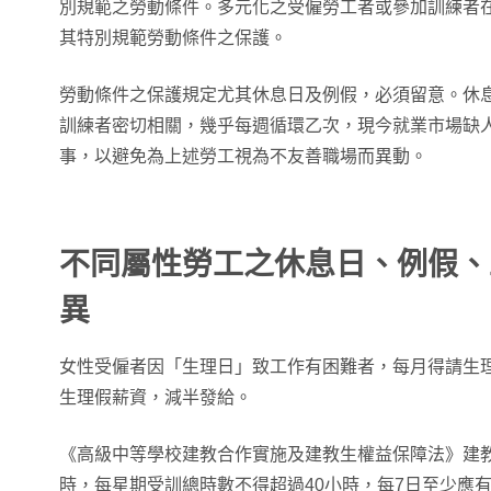
別規範之勞動條件。多元化之受僱勞工者或參加訓練者
其特別規範勞動條件之保護。
勞動條件之保護規定尤其休息日及例假，必須留意。休
訓練者密切相關，幾乎每週循環乙次，現今就業市場缺
事，以避免為上述勞工視為不友善職場而異動。
不同屬性勞工之休息日、例假、
異
女性受僱者因「生理日」致工作有困難者，每月得請生
生理假薪資，減半發給。
《高級中等學校建教合作實施及建教生權益保障法》建
時，每星期受訓總時數不得超過40小時，每7日至少應