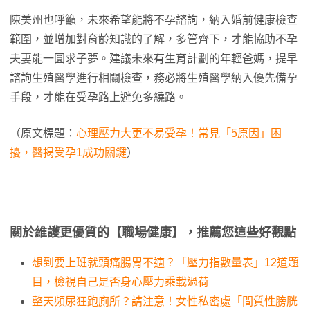
陳美州也呼籲，未來希望能將不孕諮詢，納入婚前健康檢查
範圍，並增加對育齡知識的了解，多管齊下，才能協助不孕
夫妻能一圓求子夢。建議未來有生育計劃的年輕爸媽，提早
諮詢生殖醫學進行相關檢查，務必將生殖醫學納入優先備孕
手段，才能在受孕路上避免多繞路。
（原文標題：
心理壓力大更不易受孕！常見「5原因」困
擾，醫揭受孕1成功關鍵
）
關於維護更優質的【職場健康】，推薦您這些好觀點
想到要上班就頭痛腸胃不適？「壓力指數量表」12道題
目，檢視自己是否身心壓力乘載過荷
整天頻尿狂跑廁所？請注意！女性私密處「間質性膀胱