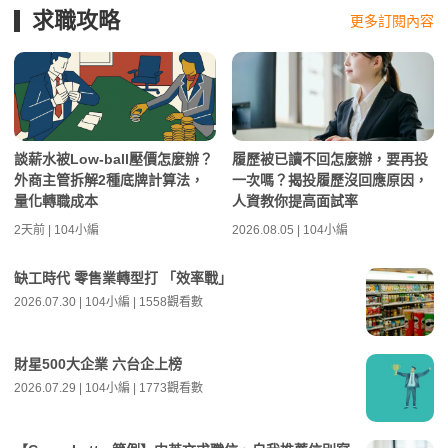
求職攻略
更多訂閱內容
談薪水被Low-ball壓價怎麼辦？
履歷被已讀不回怎麼辦，要再投
外商主管拆解2種底牌計算法，
一次嗎？揭投履歷沒回應原因，
量化轉職成本
人資教你提高面試率
2天前 | 104小編
2026.08.05 | 104小編
缺工時代 零售業轉型打 「效率戰」
2026.07.30 | 104小編 | 1558觀看數
財星500大企業 六台企上榜
2026.07.29 | 104小編 | 1773觀看數