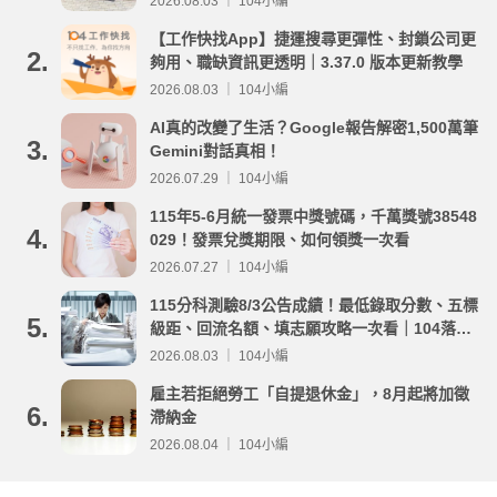
2026.08.03 ｜ 104小編
【工作快找App】捷運搜尋更彈性、封鎖公司更
2.
夠用、職缺資訊更透明｜3.37.0 版本更新教學
2026.08.03 ｜ 104小編
AI真的改變了生活？Google報告解密1,500萬筆
3.
Gemini對話真相！
2026.07.29 ｜ 104小編
115年5-6月統一發票中獎號碼，千萬獎號38548
4.
029！發票兌獎期限、如何領獎一次看
2026.07.27 ｜ 104小編
115分科測驗8/3公告成績！最低錄取分數、五標
5.
級距、回流名額、填志願攻略一次看｜104落點
分析
2026.08.03 ｜ 104小編
雇主若拒絕勞工「自提退休金」，8月起將加徵
6.
滯納金
2026.08.04 ｜ 104小編