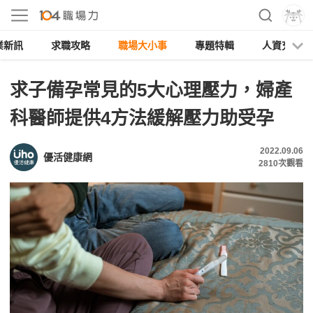
業新訊
求職攻略
職場大小事
專題特輯
人資充電
求子備孕常見的5大心理壓力，婦產
科醫師提供4方法緩解壓力助受孕
2022.09.06
優活健康網
2810
次觀看