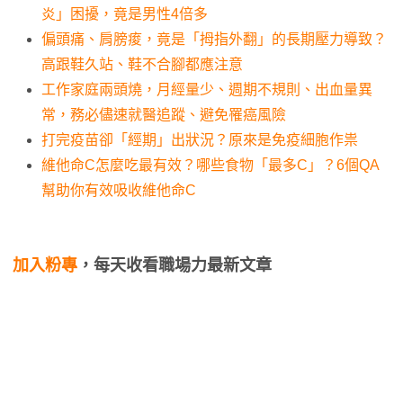
炎」困擾，竟是男性4倍多
偏頭痛、肩膀痠，竟是「拇指外翻」的長期壓力導致？
高跟鞋久站、鞋不合腳都應注意
工作家庭兩頭燒，月經量少、週期不規則、出血量異
常，務必儘速就醫追蹤、避免罹癌風險
打完疫苗卻「經期」出狀況？原來是免疫細胞作祟
維他命C怎麼吃最有效？哪些食物「最多C」？6個QA
幫助你有效吸收維他命C
加入粉專
，每天收看職場力最新文章