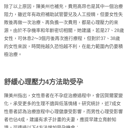
除了以上原因，陳美州也補充，費用高昂也是其中一個治療
阻力，雖近年有政府補助試管嬰兒及人工授精，但要女性失
敗後再做一次治療、再負擔一次費用，都是心理壓力的來
源。由於不孕機率和年齡密切相關，她建議，若是27、28歲
女性，可休息2～3個月後再次進行療程，但對於37、38歲
的女性來說，時間拖越久恐怕越不利，在能力範圍內仍要積
極治療。
舒緩心理壓力4方法助受孕
陳美州指出，女性患者在不孕症治療過程中，會因賀爾蒙變
化，承受更多的生理不適與低落情緒。研究統計，近7成女
性患者認為治療旅程中心理健康受影響，而男性心理受影響
者也佔4成，建議有求子計畫的夫妻，應提早建立育齡知
識，可透過以下4方法增加受孕機會：