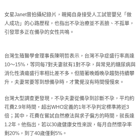
女星Janet曾拍攝紀錄片，親揭自身接受人工試管嬰兒「做
人成功」的心路歷程，也指出不孕治療並不丟臉、不孤單，
引發眾多正在備孕的女性共鳴。
台灣生殖醫學會理事長陳明哲表示，台灣不孕症盛行率高達
10～15%，等同每7對夫妻就有1對不孕，與常見的糖尿病與
消化性潰瘍盛行率相比差不多。但隨著晚婚晚孕趨勢持續攀
升，夫妻常要等到想備孕時，才驚覺沒有時間慢慢來。
台灣大型調查更發現，不孕夫妻從備孕到診斷不孕，平均約
花費2.9年時間，超出WHO定義的1年不孕判定標準將近3
倍；其中，花費在嘗試自然療法與求子偏方的時間，就長達
1.2年。他指出，若以30歲健康女性來說，每月自然懷孕率
剩20%，到了40歲僅剩5%。