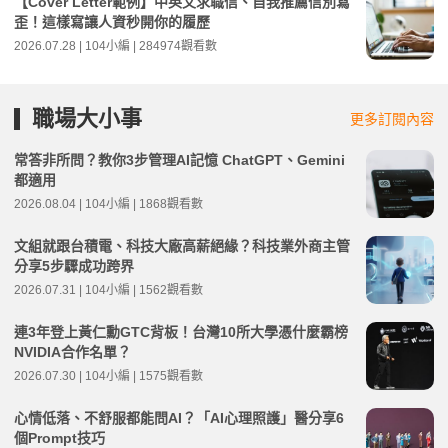
【Cover Letter範例】中英文求職信、自我推薦信別寫
歪！這樣寫讓人資秒開你的履歷
2026.07.28 | 104小編 | 284974觀看數
職場大小事
更多訂閱內容
常答非所問？教你3步管理AI記憶 ChatGPT、Gemini
都適用
2026.08.04 | 104小編 | 1868觀看數
文組就跟台積電、科技大廠高薪絕緣？科技業外商主管
分享5步驟成功跨界
2026.07.31 | 104小編 | 1562觀看數
連3年登上黃仁勳GTC背板！台灣10所大學憑什麼霸榜
NVIDIA合作名單？
2026.07.30 | 104小編 | 1575觀看數
心情低落、不舒服都能問AI？「AI心理照護」醫分享6
個Prompt技巧