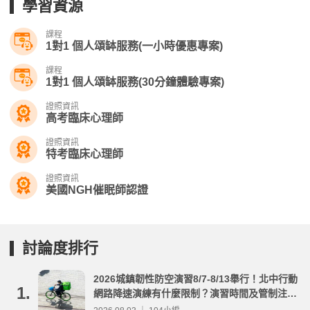
學習資源
課程
1對1 個人頌缽服務(一小時優惠專案)
課程
1對1 個人頌缽服務(30分鐘體驗專案)
證照資訊
高考臨床心理師
證照資訊
特考臨床心理師
證照資訊
美國NGH催眠師認證
討論度排行
2026城鎮韌性防空演習8/7-8/13舉行！北中行動
1.
網路降速演練有什麼限制？演習時間及管制注意
事項整理