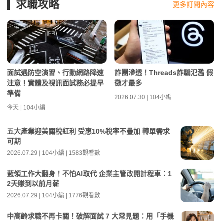
求職攻略
更多訂閱內容
面試遇防空演習、行動網路降速
詐團滲透！Threads詐騙氾濫 假
注意！實體及視訊面試務必提早
徵才最多
準備
2026.07.30 | 104小編
今天 | 104小編
五大產業迎美關稅紅利 受惠10%稅率不疊加 轉單需求
可期
2026.07.29 | 104小編 | 1583觀看數
藍領工作大翻身！不怕AI取代 企業主管改開計程車：1
2天賺到以前月薪
2026.07.29 | 104小編 | 1776觀看數
中高齡求職不再卡關！破解面試 7 大常見題：用「手機