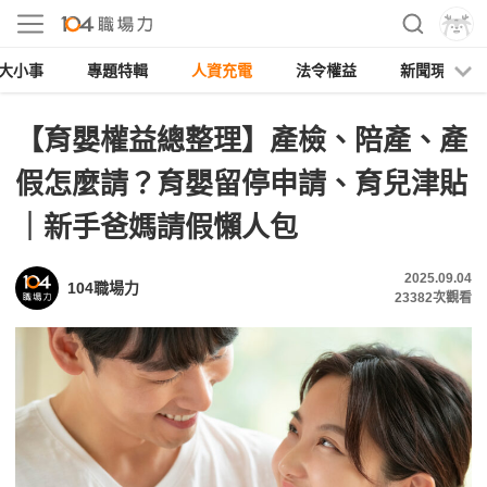
大小事
專題特輯
人資充電
法令權益
新聞現場
【育嬰權益總整理】產檢、陪產、產
假怎麼請？育嬰留停申請、育兒津貼
｜新手爸媽請假懶人包
2025.09.04
104職場力
23382
次觀看