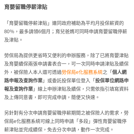
育嬰留職停薪津貼
「育嬰留職停薪津貼」連同政府補助為平均月投保薪資的
80％，最多請領6個月；育兒爸媽可同時申請育嬰留職停薪
及津貼。
勞保局為提供更省時又便利的申辦服務，除了已將育嬰津貼
及育嬰續保兩張申請書表合一，可一次同時申請津貼及續保
外，被保險人本人還可透過
勞保局e化服務系統
之「
個人網
路申報及查詢作業
」或委託投保單位登入「
投保單位網路申
報及查詢作業
」線上申辦津貼及續保，只需依指引填寫資料
及上傳同意書，即可完成申請，簡便又快速。
另針對有分次申請育嬰留職停薪期間之被保險人的需求，勞
保局e化服務系統可線上同時申請「多段」彈性育嬰留職停
薪津貼並完成續保，免去分次申請，動作一次完成。