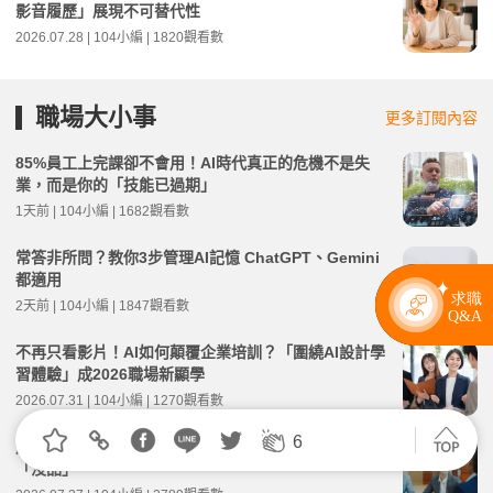
影音履歷」展現不可替代性
2026.07.28 | 104小編 | 1820觀看數
職場大小事
更多訂閱內容
85%員工上完課卻不會用！AI時代真正的危機不是失
業，而是你的「技能已過期」
1天前 | 104小編 | 1682觀看數
常答非所問？教你3步管理AI記憶 ChatGPT、Gemini
都適用
2天前 | 104小編 | 1847觀看數
不再只看影片！AI如何顛覆企業培訓？「圍繞AI設計學
習體驗」成2026職場新顯學
2026.07.31 | 104小編 | 1270觀看數
6
別讓第一印象毀了！專家曝5大聊天地雷 問了恐被嫌
「沒品」