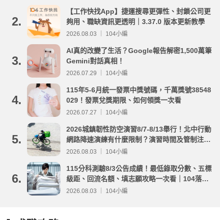
【工作快找App】捷運搜尋更彈性、封鎖公司更
2.
夠用、職缺資訊更透明｜3.37.0 版本更新教學
2026.08.03 ｜ 104小編
AI真的改變了生活？Google報告解密1,500萬筆
3.
Gemini對話真相！
2026.07.29 ｜ 104小編
115年5-6月統一發票中獎號碼，千萬獎號38548
4.
029！發票兌獎期限、如何領獎一次看
2026.07.27 ｜ 104小編
2026城鎮韌性防空演習8/7-8/13舉行！北中行動
5.
網路降速演練有什麼限制？演習時間及管制注意
事項整理
2026.08.03 ｜ 104小編
115分科測驗8/3公告成績！最低錄取分數、五標
6.
級距、回流名額、填志願攻略一次看｜104落點
分析
2026.08.03 ｜ 104小編