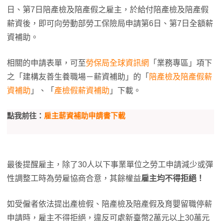
日、第7日陪產檢及陪產假之雇主，於給付陪產檢及陪產假
薪資後，即可向勞動部勞工保險局申請第6日、第7日全額薪
資補助。
相關的申請表單，可至
勞保局全球資訊網
「業務專區」項下
之「建構友善生養職場－薪資補助」的「
陪產檢及陪產假薪
資補助
」、「
產檢假薪資補助
」下載。
點我前往：
雇主薪資補助申請書下載
最後提醒雇主，除了30人以下事業單位之勞工申請減少或彈
性調整工時為勞雇協商合意，其餘權益
雇主均不得拒絕！
如受僱者依法提出產檢假、陪產檢及陪產假及育嬰留職停薪
申請時，雇主不得拒絕，違反可處新臺幣2萬元以上30萬元