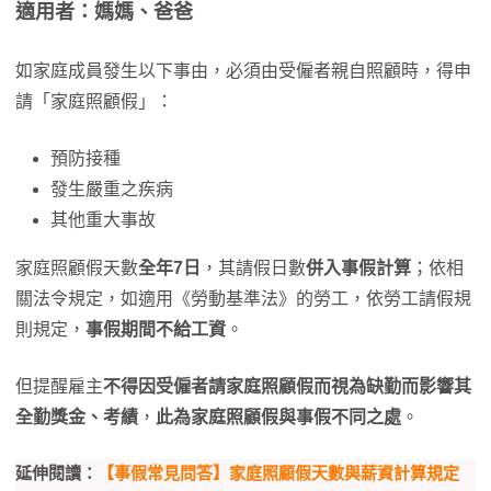
適用者：媽媽、爸爸
如家庭成員發生以下事由，必須由受僱者親自照顧時，得申
請「家庭照顧假」：
預防接種
發生嚴重之疾病
其他重大事故
家庭照顧假天數
全年7日
，其請假日數
併入事假計算
；依相
關法令規定，如適用《勞動基準法》的勞工，依勞工請假規
則規定，
事假期間不給工資
。
但提醒雇主
不得因受僱者請家庭照顧假而視為缺勤而影響其
全勤獎金、考績
，
此為家庭照顧假與事假不同之處
。
延伸閱讀：
【事假常見問答】家庭照顧假天數與薪資計算規定