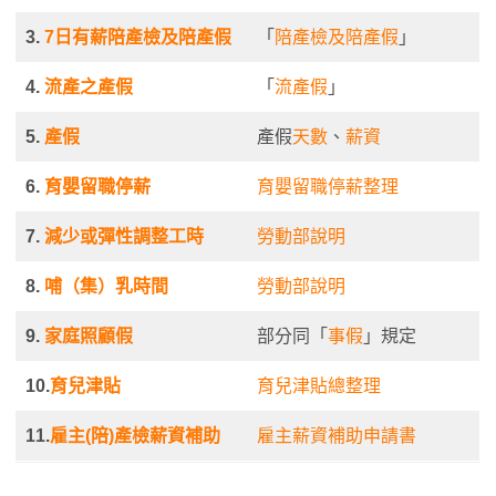
3.
7日有薪陪產檢及陪產假
「
陪產檢及陪產假
」
4.
流產之產假
「
流產假
」
5.
產假
產假
天數
、
薪資
6.
育嬰留職停薪
育嬰留職停薪整理
7.
減少或彈性調整工時
勞動部說明
8.
哺（集）乳時間
勞動部說明
9.
家庭照顧假
部分同「
事假
」規定
10.
育兒津貼
育兒津貼總整理
11.
雇主(陪)產檢薪資補助
雇主薪資補助申請書