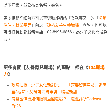
以下罰鍰，並公布其名稱、姓名。
更多相關詳細內容可以至勞動部網站「業務專區」的「
勞動
條件、就業平等
」內之「
建構友善生養職場
」查詢，也可以
可撥打勞動部服務電話：02-8995-6866，為少子女化問題努
力。
更多有關【友善育兒職場】的觀點，都在《
104職場
力
》
政院拍板「少子女化新對策」！「育嬰留停津貼」調高
至8成薪、父母可同時申請｜職場新訊
育嬰留停後如何順利重回職場？｜職涯診所Podcast
Ep26