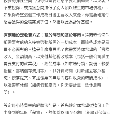
較多的彈性空間（但你還是要注意不要定價過低，以免客戶
不重視你，或是無意間拉低了別人賴以維生的市場價格）。
如果你希望這個工作成為日後主要收入來源，你需要確定你
想要獲得的全職薪資等值，然後以此為計算基礎。
有兩種設定收費方式：基於時間和基於專案。
這兩種情況你
都需要考慮納入接案勞動所需的一切成本，而這些成本是雇
員不必面對的。這是什麼意思呢？你需要將你希望的「實際
收入」金額調高，以支付其他稅收成本（包括一般公司雇主
需要支付的就業稅）、經營成本（如市場行銷、設備、軟體
授權、雲端儲存費用等）、非計費時間（用於建立客戶基
礎、撰寫提案、寄送發票等無法向客戶收費的時間成本）、
以及帶薪休假（如病假和度假，你需要計畫一些休息時
間）。
設定每小時費率的經驗法則是，首先確定你希望從這份工作
中賺到的年度「薪資」，然後除以46至48週（考慮到保留四