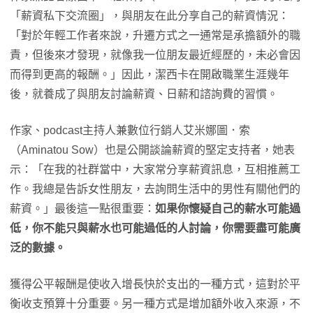
「薪資私下交流圈」，與朋友在此分享自己的薪資情況：
「對於年輕工作者來說，升遷方式之一通常是承擔額外的職
責，但後來才發現，就像我一位朋友最近經歷的，未必會因
而得到更高的報酬。」因此，潔西卡在開啟職業生涯幾年
後，就養成了與朋友討論薪資、日薪和諮詢費的習慣。
作家、podcast主持人兼數位行銷人艾米娜圖．索
（Aminatou Sow）也是公開談論薪資的堅定支持者，她表
示：「在我的社群當中，大家常分享薪資訊息，互相推薦工
作。我總是告訴女性朋友，去詢問生活中的男性有關他們的
薪資。」最後這一點很重要：
如果你懷疑自己的薪水可能過
低，你不能只與薪水也可能過低的人討論，你需要盡可能廣
泛的數據。
獲得公平報酬是使收入增長快於支出的一種方式，這對於平
衡收支預算十分重要。另一種方式是增加額外收入來源，不