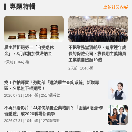
專題特輯
更多訂閱內容
雇主若拒絕勞工「自提退休
不把業務當消耗品，這家連年成
金」，8月起將加徵滯納金
長的保險公司，靠長期主義讓員
工業績自然翻10倍
2天前 | 104小編
2天前 | 104小編
找工作怕踩雷？勞動部「違法雇主查詢系統」新增專
區、名單無下架期限！
2026.07.31 | 104小編 | 2517觀看數
不再只看影片！AI如何顛覆企業培訓？「圍繞AI設計學
習體驗」成2026職場新顯學
2026.07.31 | 104小編 | 1270觀看數