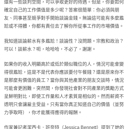
還有一些談判空間，可以爭取更好的待遇。但是，你要如何
確定自己的工作價值是多少呢？答案很簡單：你必須與朋
友、同事甚至競爭對手開始談論金錢。無論這可能有多麼尷
尬或不得體，你都有責任去了解你所從事工作的市場價值。
我知道談論薪水有多尷尬！談論性？沒問題。宗教和政治？
可以！談薪水？呃，哈哈哈，不必了，謝謝。
如果你的收入明顯高於或低於類似職位的人，情況可能會變
得很尷尬，這是不是代表你應該要付午餐錢？還是原來你不
是那麼有價值的員工？當你與其他產業的朋友交談時，情況
可能會更困難，突然間，你發現社會對不同產業的獎勵方式
呈鮮明對比，即使工作量和人才素質是相似的。然而薪資不
透明只會讓雇主受益。只有當你真正知道自己的價值（並努
力爭取時），你才能獲得應得的報酬。
作家兼記者潔西卡．班奈特（Jessica Bennett）提到了她的