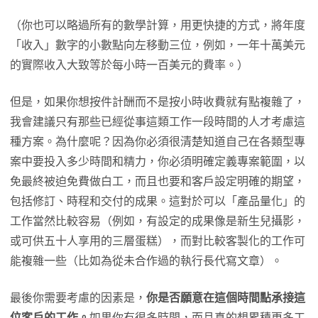
（你也可以略過所有的數學計算，用更快捷的方式，將年度
「收入」數字的小數點向左移動三位，例如，一年十萬美元
的實際收入大致等於每小時一百美元的費率。）
但是，如果你想按件計酬而不是按小時收費就有點複雜了，
我會建議只有那些已經從事這類工作一段時間的人才考慮這
種方案。為什麼呢？因為你必須很清楚知道自己在各類型專
案中要投入多少時間和精力，你必須明確定義專案範圍，以
免最終被迫免費做白工，而且也要和客戶設定明確的期望，
包括修訂、時程和交付的成果。這對於可以「產品量化」的
工作當然比較容易（例如，有設定的成果像是新生兒攝影，
或可供五十人享用的三層蛋糕），而對比較客製化的工作可
能複雜一些（比如為從未合作過的執行長代寫文章）。
最後你需要考慮的因素是，
你是否願意在這個時間點承接這
位客戶的工作。
如果你有很多時間，而且真的想累積更多工