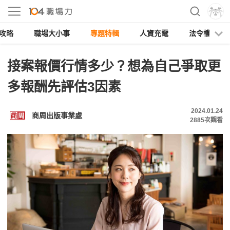
攻略
職場大小事
專題特輯
人資充電
法令權益
接案報價行情多少？想為自己爭取更
多報酬先評估3因素
2024.01.24
商周出版事業處
2885
次觀看