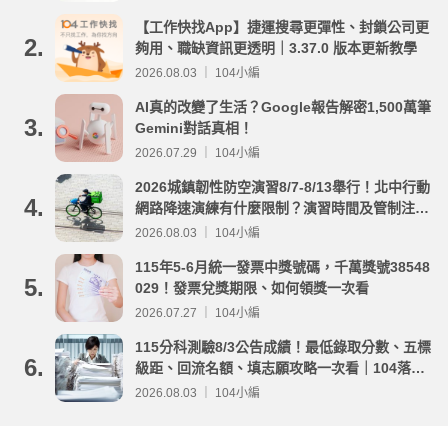
【工作快找App】捷運搜尋更彈性、封鎖公司更
2.
夠用、職缺資訊更透明｜3.37.0 版本更新教學
2026.08.03 ｜ 104小編
AI真的改變了生活？Google報告解密1,500萬筆
3.
Gemini對話真相！
2026.07.29 ｜ 104小編
2026城鎮韌性防空演習8/7-8/13舉行！北中行動
4.
網路降速演練有什麼限制？演習時間及管制注意
事項整理
2026.08.03 ｜ 104小編
115年5-6月統一發票中獎號碼，千萬獎號38548
5.
029！發票兌獎期限、如何領獎一次看
2026.07.27 ｜ 104小編
115分科測驗8/3公告成績！最低錄取分數、五標
6.
級距、回流名額、填志願攻略一次看｜104落點
分析
2026.08.03 ｜ 104小編