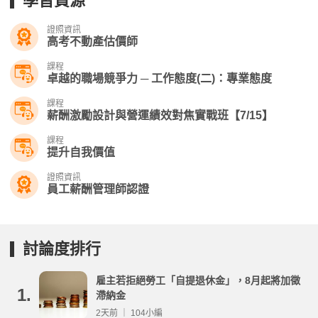
學習資源
證照資訊
高考不動產估價師
課程
卓越的職場競爭力 ─ 工作態度(二)：專業態度
課程
薪酬激勵設計與營運績效對焦實戰班【7/15】
課程
提升自我價值
證照資訊
員工薪酬管理師認證
討論度排行
雇主若拒絕勞工「自提退休金」，8月起將加徵
1.
滯納金
2天前 ｜ 104小編