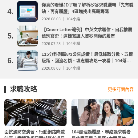
你真的看懂JD了嗎？解析矽谷求職邏輯「先有職
4.
缺，再有履歷」4區塊找出高薪籌碼
2026.08.03 ｜ 104小編
【Cover Letter範例】中英文求職信、自我推薦
5.
信別寫歪！這樣寫讓人資秒開你的履歷
2026.07.28 ｜ 104小編
115分科測驗8/3公告成績！最低錄取分數、五標
6.
級距、回流名額、填志願攻略一次看｜104落點
分析
2026.08.03 ｜ 104小編
求職攻略
更多訂閱內容
面試遇防空演習、行動網路降速
104處理過履歷、聯絡過求職者