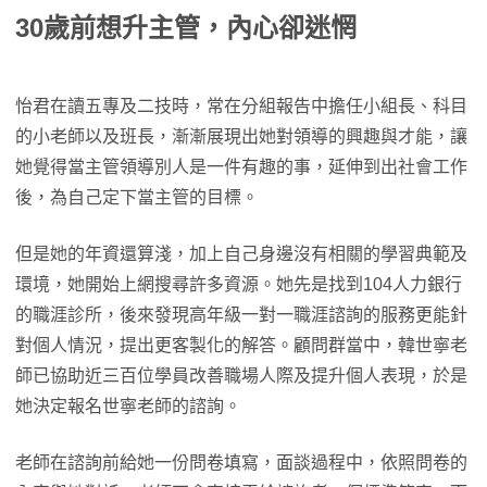
30歲前想升主管，內心卻迷惘
怡君在讀五專及二技時，常在分組報告中擔任小組長、科目
的小老師以及班長，漸漸展現出她對領導的興趣與才能，讓
她覺得當主管領導別人是一件有趣的事，延伸到出社會工作
後，為自己定下當主管的目標。
但是她的年資還算淺，加上自己身邊沒有相關的學習典範及
環境，她開始上網搜尋許多資源。她先是找到104人力銀行
的職涯診所，後來發現高年級一對一職涯諮詢的服務更能針
對個人情況，提出更客製化的解答。顧問群當中，韓世寧老
師已協助近三百位學員改善職場人際及提升個人表現，於是
她決定報名世寧老師的諮詢。
老師在諮詢前給她一份問卷填寫，面談過程中，依照問卷的