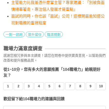
主管能力比我差憑什麼當主管？專家建議：「別被負面
情緒牽著走，專注個人發展才是重點」
面試的同時，你也該「面試」公司！這樣問最能知道公
司對職務的重視程度
一對一諮詢
晉升留任
職涯規劃
職場力滿意度調查
感謝您撥冗參與本次調查！請您在問卷中提供寶貴意見，以幫助我們
改善和提升服務品質。
從1~10分，您有多大的意願推薦「104職場力」給親朋好
友？
1
2
3
4
5
6
7
8
9
10
歡迎留下給104職場力的建議與回饋