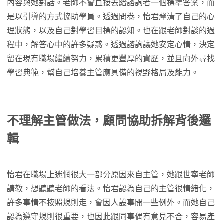
內容與她對話。老師不會直接丟給諮詢者一個標準答案，而
是以引導的方式協助學員。透過問卷，怡君釐清了自己的心
理狀態，以及自己對學習目標的認知。也在跟老師對談的過
程中，解答心中的許多疑惑。透過諮詢讓她安定心情，決定
留在現有職場繼續努力，累積更豐厚的資歷，並且向外尋找
學習典範，幫自己培養主管應具備的視野格局及能力。
不理解主管做法，顧問協助拆解背後邏
輯
怡君在職場上迷惘很大一部分原因來自主管，她跟世寧老師
請教，想聽聽老師的看法。怡君認為自己的主管很情緒化，
許多事情不按照規則走，會因人設事開一些例外。而她自己
認為遵守規則很重要，也因此跟同事偶有意見不合，容易產