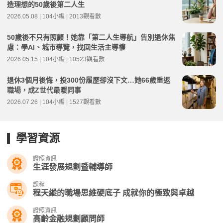
造理想的50歲後第二人生
2026.05.08 | 104小編 | 2013觀看數
50歲後不只有照顧！她靠「第二人生導航」告別退休焦
慮：學AI、城市導覽，找回生活主導權
2026.05.15 | 104小編 | 10523觀看數
退休3個月後悔，投300份履歷卻沒下文…她66歲重返
職場，成Z世代最暖同事
2026.07.26 | 104小編 | 1527觀看數
學習資源
證照資訊
生涯發展規劃暨輔導師
課程
程天縱的職場思維硬底子 成就你的極致與卓越
證照資訊
高齡金融規劃顧問師