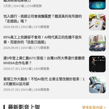
織消除落地摩擦力
2天前 | 104小編 | 1234觀看數
怕入錯行、挑錯公司會搞爛履歷？職涯真的有所謂的
「走錯路」嗎？
2026.08.05 | 104小編 | 1570觀看數
85%員工上完課卻不會用！AI時代真正的危機不是失
業，而是你的「技能已過期」
2026.08.05 | 104小編 | 1772觀看數
連3年登上黃仁勳GTC背板！台灣10所大學憑什麼霸榜
NVIDIA合作名單？
2026.07.30 | 104小編 | 1603觀看數
藍領工作大翻身！不怕AI取代 企業主管改開計程車：1
2天賺到以前月薪
2026.07.29 | 104小編 | 1838觀看數
最新影音上架
更多影音內容 >