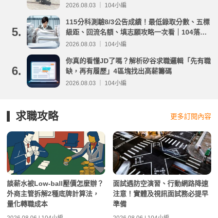
事項整理
2026.08.03 ｜ 104小編
115分科測驗8/3公告成績！最低錄取分數、五標
5.
級距、回流名額、填志願攻略一次看｜104落點
分析
2026.08.03 ｜ 104小編
你真的看懂JD了嗎？解析矽谷求職邏輯「先有職
6.
缺，再有履歷」4區塊找出高薪籌碼
2026.08.03 ｜ 104小編
求職攻略
更多訂閱內容
談薪水被Low-ball壓價怎麼辦？
面試遇防空演習、行動網路降速
外商主管拆解2種底牌計算法，
注意！實體及視訊面試務必提早
量化轉職成本
準備