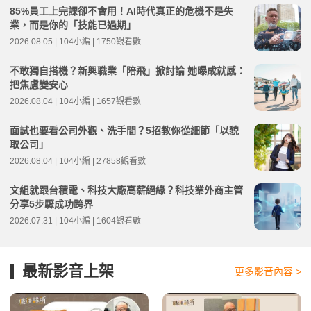
85%員工上完課卻不會用！AI時代真正的危機不是失
業，而是你的「技能已過期」
2026.08.05 | 104小編 | 1750觀看數
不敢獨自搭機？新興職業「陪飛」掀討論 她曝成就感：
把焦慮變安心
2026.08.04 | 104小編 | 1657觀看數
面試也要看公司外觀、洗手間？5招教你從細節「以貌
取公司」
2026.08.04 | 104小編 | 27858觀看數
文組就跟台積電、科技大廠高薪絕緣？科技業外商主管
分享5步驟成功跨界
2026.07.31 | 104小編 | 1604觀看數
最新影音上架
更多影音內容 >