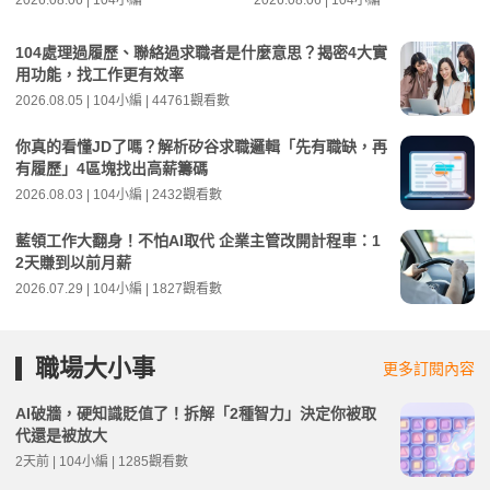
2026.08.06 | 104小編
2026.08.06 | 104小編
104處理過履歷、聯絡過求職者是什麼意思？揭密4大實
用功能，找工作更有效率
2026.08.05 | 104小編 | 44761觀看數
你真的看懂JD了嗎？解析矽谷求職邏輯「先有職缺，再
有履歷」4區塊找出高薪籌碼
2026.08.03 | 104小編 | 2432觀看數
藍領工作大翻身！不怕AI取代 企業主管改開計程車：1
2天賺到以前月薪
2026.07.29 | 104小編 | 1827觀看數
職場大小事
更多訂閱內容
AI破牆，硬知識貶值了！拆解「2種智力」決定你被取
代還是被放大
2天前 | 104小編 | 1285觀看數