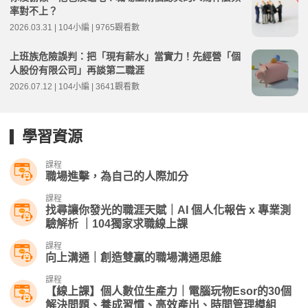
率對不上？
2026.03.31 | 104小編 | 9765觀看數
上班族危險誤判：把「現有薪水」當實力！先經營「個
人股份有限公司」再談第二職涯
2026.07.12 | 104小編 | 3641觀看數
學習資源
課程
職場進擊，為自己的人際加分
課程
找尋讓你發光的職涯天賦｜AI 個人化報告 x 專業測
驗解析 ｜104獨家求職線上課
課程
向上溝通｜創造雙贏的職場溝通思維
課程
【線上課】個人數位生產力｜電腦玩物Esor的30個
解決問題、養成習慣、高效產出、時間管理模組