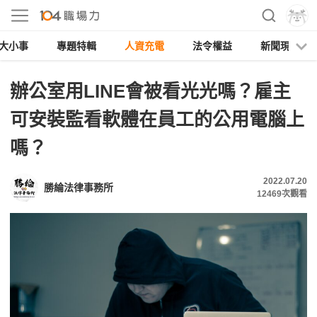
大小事
專題特輯
人資充電
法令權益
新聞現場
辦公室用LINE會被看光光嗎？雇主
可安裝監看軟體在員工的公用電腦上
嗎？
2022.07.20
勝綸法律事務所
12469
次觀看