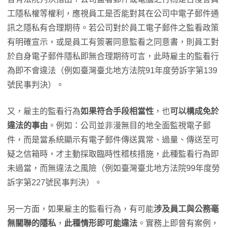
工隱私權等權利，應視員工是否能對其在公司中電子郵件通
訊之隱私有合理期待。若公司對於員工電子郵件之監看政策
有明確宣示，或是員工有簽署同意監看之同意書，則員工對
於自身電子郵件隱私即無合理期待可言，此時雇主的監看行
為即不會違法（例如臺灣臺北地方法院91年度勞訴字第139
號民事判決）。
又，雇主的監看行為
如果符合手段相當性
，也
可以構成免於
違法的事由
。例如：公司並非漫無目的地全面監視電子郵
件，而是當系統顯示有電子郵件傳送異常、過量、傳送至可
疑之信箱時，才主動採取臨時性稽核措施，此種監看行為即
未過當，而無違法之風險（例如臺灣臺北地方法院99年度勞
訴字第227號民事判決）。
另一方面，如果雇主的監看行為，有可能
涉及員工與公務毫
無關聯的隱私
，
此種情形即可能違法
。實務上即曾有案例，