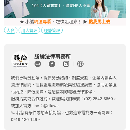
★ 小編
精選專欄
，趕快追起來！ ▶
點我馬上去
人資
用人管理
經營管理
勝綸法律事務所
我們專精勞動法，提供勞動諮詢、制度規劃、企業內訓與人
資法律顧問，擅長處理職場霸凌與性騷擾調查，協助企業強
化內控、降低風險，是您信賴的職場法律夥伴。
服務洽詢或合作邀約，歡迎與我們聯繫：(02) 2542-6860，
或加入官方Line：@sllaw。
📞 若您有急件或想直接討論，也歡迎來電找方一昕副理：
0919-130-149。