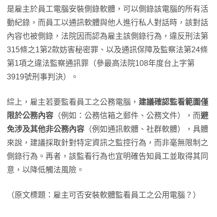
是雇主於員工電腦安裝側錄軟體，可以側錄該電腦的所有活
動紀錄，而員工以通訊軟體與他人進行私人對話時，該對話
內容也被側錄，法院因而認為雇主該側錄行為，違反刑法第
315條之1第2款妨害秘密罪、以及通訊保障及監察法第24條
第1項之違法監察通訊罪（參最高法院108年度台上字第
3919號刑事判決）。
綜上，雇主若要監看員工之公務電腦，
建議確認監看範圍僅
限於公務內容
（例如：公務信箱之郵件、公務文件），而
避
免涉及其他非公務內容
（例如通訊軟體、社群軟體），具體
來說，建議採取針對特定資訊之監控行為，而非毫無限制之
側錄行為。再者，該監看行為也宜明確告知員工並取得其同
意，以降低觸法風險。
（原文標題：雇主可否安裝軟體監看員工之公用電腦？）