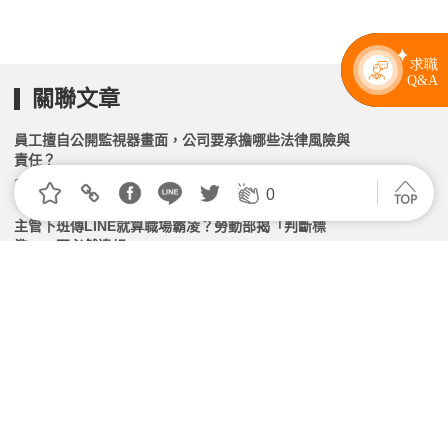
關聯文章
員工擅自公開監視器畫面，公司要承擔哪些法律風險與
責任？
2026.05.22 | 104小編 | 2493觀看數
0
主管下班傳LINE就算職場霸凌？勞動部揭「判斷標
準」、不必然違規
2026.06.24 | 104小編 | 37634觀看數
把公司的內部資訊轉傳給朋友看，會構成洩密罪嗎？
2026.05.08 | 104小編 | 2563觀看數
上班族怨「為何不能1號領薪」 會計曝遇假日成本：多
付2.11%誰想扛
2026.05.13 | 104小編 | 3448觀看數