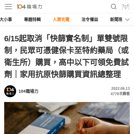
大小事
專題特輯
人資充電
法令權益
新聞現場
6/15起取消「快篩實名制」單雙號限
制，民眾可憑健保卡至特約藥局（或
衛生所）購買，高中以下可領免費試
劑｜家用抗原快篩購買資訊總整理
2022.06.13
104職場力
4778
次觀看