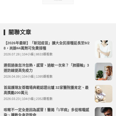
關聯文章
【2026年最新】「新冠疫苗」擴大全民接種延長至9/2
8，尚餘44萬劑可免費接種
2026.07.28 | 104小編 | 8633觀看數
連假過後忽冷忽熱，感冒、過敏一次來？「肺腸軸」3
道防線提高免疫力
2026.04.09 | 104小編 | 1395觀看數
首屆護理友善職場典範認證出爐 32家醫院獲肯定、最
高獎勵200萬元
2026.03.23 | 104小編 | 2352觀看數
咳嗽不一定全是因為感冒！醫揭「1罕病」多從喉嚨感
染、擴散全身恐致命