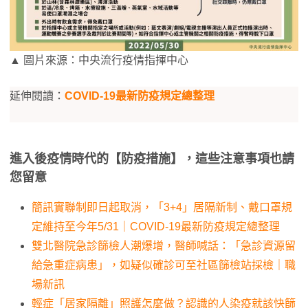
▲ 圖片來源：中央流行疫情指揮中心
延伸閱讀：
COVID-19最新防疫規定總整理
進入後疫情時代的【防疫措施】，這些注意事項也請
您留意
簡訊實聯制即日起取消，「3+4」居隔新制、戴口罩規
定維持至今年5/31｜COVID-19最新防疫規定總整理
雙北醫院急診篩檢人潮爆增，醫師喊話：「急診資源留
給急重症病患」，如疑似確診可至社區篩檢站採檢｜職
場新訊
輕症「居家隔離」照護怎麼做？認識的人染疫就該快篩