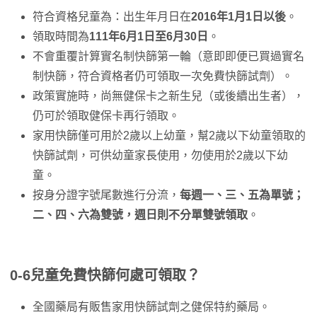
符合資格兒童為：出生年月日在
2016年1月1日以後
。
領取時間為
111年6月1日至6月30日
。
不會重覆計算實名制快篩第一輪（意即即便已買過實名
制快篩，符合資格者仍可領取一次免費快篩試劑）。
政策實施時，尚無健保卡之新生兒（或後續出生者），
仍可於領取健保卡再行領取。
家用快篩僅可用於2歲以上幼童，幫2歲以下幼童領取的
快篩試劑，可供幼童家長使用，勿使用於2歲以下幼
童。
按身分證字號尾數進行分流，
每週一、三、五為單號；
二、四、六為雙號，週日則不分單雙號領取
。
0-6兒童免費快篩何處可領取？
全國藥局有販售家用快篩試劑之健保特約藥局。