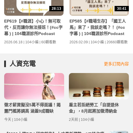
28:13
30:41
EP619【#職涯】小心！無可取
EP585【#職場生存】「國王人
代，反而讓你無法接班！(#cc字
馬」來了，我該走嗎？！ (#cc
幕 ) | 104職涯診所Podcast
字幕 ) | 104職涯診所Podcast
2026.06.18 | 104小編 | 60觀看數
2026.02.09 | 104小編 | 20660觀看數
人資充電
更多訂閱內容
徵才薪資擬沒5萬不得面議！揭
雇主若拒絕勞工「自提退休
露門檻將調高 涵蓋9成職缺
金」，8月起將加徵滯納金
今天 | 104小編
2天前 | 104小編