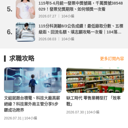
115年5-6月統一發票中獎號碼，千萬獎號38548
5.
029！發票兌獎期限、如何領獎一次看
2026.07.27 ｜ 104小編
115分科測驗8/3公告成績！最低錄取分數、五標
6.
級距、回流名額、填志願攻略一次看｜104落點
分析
2026.08.03 ｜ 104小編
求職攻略
更多訂閱內容
文組就跟台積電、科技大廠高薪
缺工時代 零售業轉型打 「效率
絕緣？科技業外商主管分享5步
戰」
驟成功跨界
2026.07.30 | 104小編
2026.07.31 | 104小編