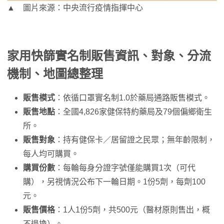
▲ 圖片來源：中央流行疫情指揮中心
家用快篩實名制販售資訊、對象、分流
機制、地圖總整理
販售模式
：依循口罩實名制1.0於藥局通路販售模式。
販售地點
：全國4,826家健保特約藥局及79個偏鄉衛生
所。
販售對象
：持有健保卡／居留證之民眾；無年齡限制，
每人均可購買。
購買份數
：每輪每身分證字號僅能購買1次（可代
購），另視情況公布下一輪日期。1份5劑，每劑100
元。
販售價格
：1人1份5劑，共500元（醫材原則售出，概
不退換）。