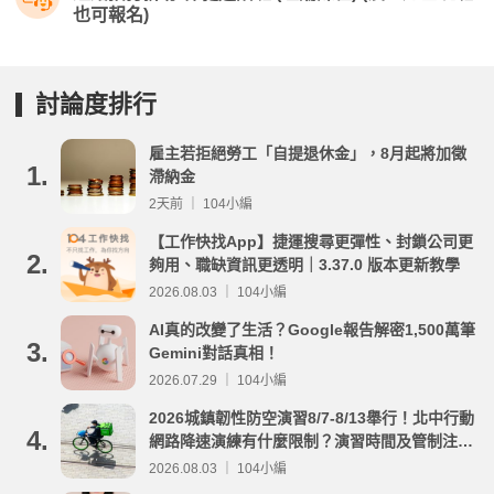
也可報名)
討論度排行
雇主若拒絕勞工「自提退休金」，8月起將加徵
1.
滯納金
2天前 ｜ 104小編
【工作快找App】捷運搜尋更彈性、封鎖公司更
2.
夠用、職缺資訊更透明｜3.37.0 版本更新教學
2026.08.03 ｜ 104小編
AI真的改變了生活？Google報告解密1,500萬筆
3.
Gemini對話真相！
2026.07.29 ｜ 104小編
2026城鎮韌性防空演習8/7-8/13舉行！北中行動
4.
網路降速演練有什麼限制？演習時間及管制注意
事項整理
2026.08.03 ｜ 104小編