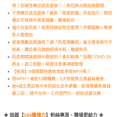
嗎？若陽性確診該怎麼辦？｜新冠肺炎輕症總整理
不慎確診該怎麼辦？最新「居家照護」防疫指引：輕症
確診可有條件居家隔離｜職場新訊
強化社區防疫！家用快篩試劑怎麼用？步驟圖解＋教學
影片整理包
居家隔離怎麼請假？請「防疫隔離假」雇主應准假可不
給薪，確診者可請病假領半薪｜職場新訊
防疫期間我適用什麼假別？會扣薪嗎？因應COVID-19
肺炎，員工假勤、薪資注意事項總整理
【檢測】5個問題快速檢測能爭取WFH嗎？
想WFH？揭密15類職務、5大特徵質企業最有機會
逾4成企業認為今年防疫比去年更難 疫情集體焦慮減
壓三招： 錯不在你、工作部門化、把狀況當任務
★
追蹤【
104職場力
】粉絲專頁、職場更給力 ★