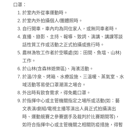
口罩：
於室內外從事運動時。
於室內外拍攝個人/團體照時。
自行開車，車內均為同住家人，或無同車者時。
直播、錄影、主持、報導、致詞、演講、講課等談
話性質工作或活動之正式拍攝或進行時。
農林漁牧工作者於空曠處(如：田間、魚塭、山林)
工作。
於山林(含森林遊樂區)、海濱活動。
於溫/冷泉、烤箱、水療設施、三溫暖、蒸氣室、水
域活動等易使口罩潮濕之場合。
外出時有飲食需求，得免戴口罩。
於指揮中心或主管機關指定之場所或活動(如：藝
文表演/劇組/電視主播等演出人員正式拍攝演出
時、運動競賽之參賽選手及裁判於比賽期間等)，
如符合指揮中心或主管機關之相關防疫措施，得暫